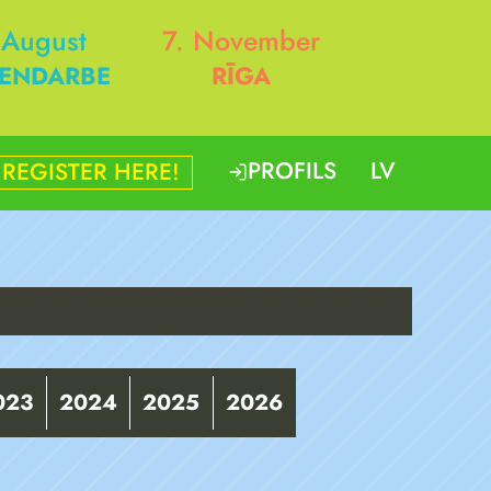
 August
7. November
ENDARBE
RĪGA
PROFILS
LV
REGISTER HERE!
023
2024
2025
2026