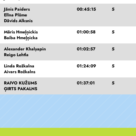
Jānis Paiders
00:45:15
5
Elīna Plūme
Dāvids Alksnis
Māris Hmeļņickis
01:00:58
5
Baiba Hmeļņicka
Alexander Khalyapin
01:02:57
5
Reigo Lehtla
Linda Rožkalna
01:24:09
5
Aivars Rožkalns
RAIVO KUŽUMS
01:37:01
5
ĢIRTS PAKALNS