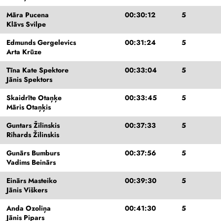
Māra Pucena
00:30:12
5
Klāvs Svilpe
Edmunds Gergelevics
00:31:24
5
Arta Krūze
Tīna Kate Spektore
00:33:04
5
Jānis Spektors
Skaidrīte Otaņķe
00:33:45
5
Māris Otaņķis
Guntars Žilinskis
00:37:33
5
Rihards Žilinskis
Gunārs Bumburs
00:37:56
5
Vadims Beinārs
Einārs Masteiko
00:39:30
5
Jānis Viškers
Anda Ozoliņa
00:41:30
5
Jānis Pipars