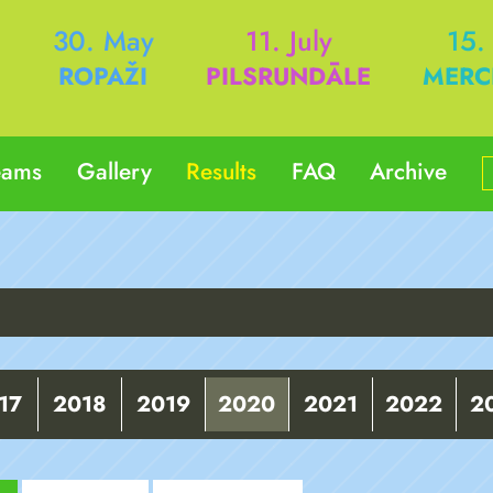
h
30. May
11. July
15.
ROPAŽI
PILSRUNDĀLE
MERC
eams
Gallery
Results
FAQ
Archive
17
2018
2019
2020
2021
2022
2