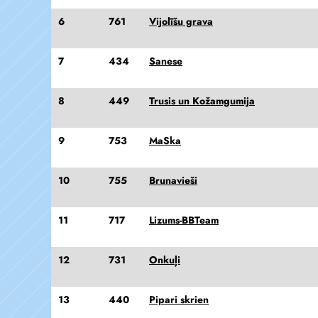
6
761
Vijolīšu grava
7
434
Sanese
8
449
Trusis un Kožamgumija
9
753
MaSka
10
755
Brunavieši
11
717
Lizums-BBTeam
12
731
Onkuļi
13
440
Pipari skrien