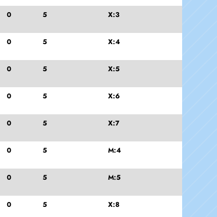
0
5
X:3
0
5
X:4
0
5
X:5
0
5
X:6
0
5
X:7
0
5
M:4
0
5
M:5
0
5
X:8