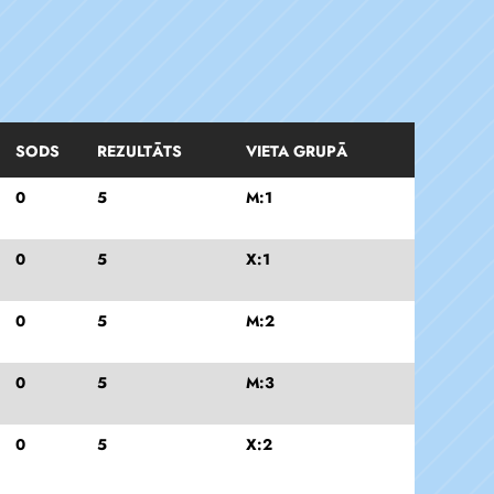
SODS
REZULTĀTS
VIETA GRUPĀ
0
5
M:1
0
5
X:1
0
5
M:2
0
5
M:3
0
5
X:2