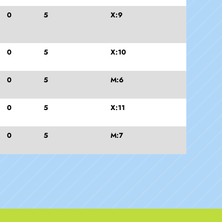
0
5
X:9
0
5
X:10
0
5
M:6
0
5
X:11
0
5
M:7