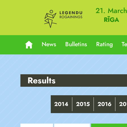
21. Marc
RĪGA
News
Bulletins
Rating
T
Results
2014
2015
2016
20