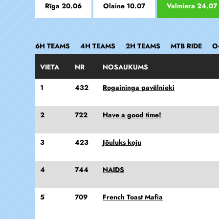
Rīga 20.06
Olaine 10.07
Valmiera 24.07
6H TEAMS
4H TEAMS
2H TEAMS
MTB RIDE
O
VIETA
NR
NOSAUKUMS
1
432
Rogaininga pavēlnieki
2
722
Have a good time!
3
423
Jõuluks koju
4
744
NAIDS
5
709
French Toast Mafia