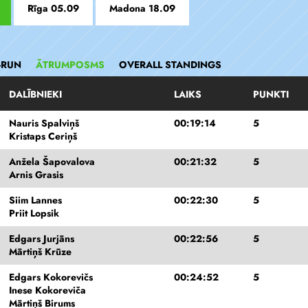
Rīga 05.09
Madona 18.09
-RUN
ĀTRUMPOSMS
OVERALL STANDINGS
DALĪBNIEKI
LAIKS
PUNKTI
Nauris Spalviņš
00:19:14
5
Kristaps Ceriņš
Anžela Šapovalova
00:21:32
5
Arnis Grasis
Siim Lannes
00:22:30
5
Priit Lopsik
Edgars Jurjāns
00:22:56
5
Mārtiņš Krūze
Edgars Kokorevičs
00:24:52
5
Inese Kokoreviča
Mārtiņš Birums