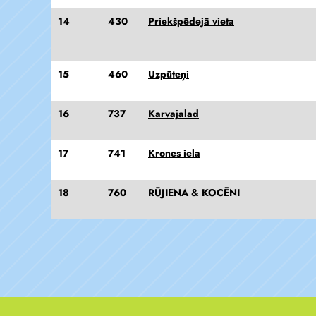
14
430
Priekšpēdejā vieta
15
460
Uzpūteņi
16
737
Karvajalad
17
741
Krones iela
18
760
RŪJIENA & KOCĒNI