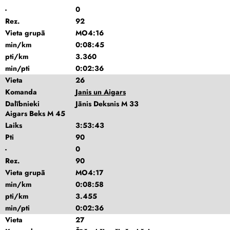
-
0
Rez.
92
Vieta grupā
MO4:16
min/km
0:08:45
pti/km
3.360
min/pti
0:02:36
Vieta
26
Komanda
Janis un Aigars
Dalībnieki
Jānis Deksnis M 33
Aigars Beks M 45
Laiks
3:53:43
Pti
90
-
0
Rez.
90
Vieta grupā
MO4:17
min/km
0:08:58
pti/km
3.455
min/pti
0:02:36
Vieta
27