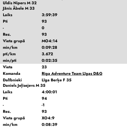
Uldis Nipers M 32
Jānis Ābele M 33
Laiks
3:59:39
Pti
93
-
0
Rez.
93
Vieta grupā
MO4:14
min/km
0:09:28
pti/km
3.672
min/pti
0:02:35
Vieta
23
Komanda
Riga Adventure Team Līgas D&G
Dalībnieki
Līga Berķe F 35
Daniels Jeļisejevs M 35
Laiks
4:00:01
Pti
94
-
-1
Rez.
93
Vieta grupā
XO4:9
min/km
0:08:39