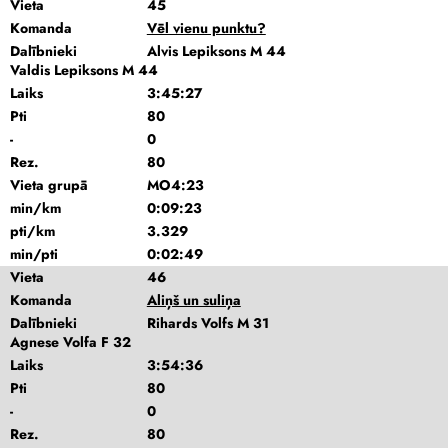
Vieta
45
Komanda
Vēl vienu punktu?
Dalībnieki
Alvis Lepiksons M 44
Valdis Lepiksons M 44
Laiks
3:45:27
Pti
80
-
0
Rez.
80
Vieta grupā
MO4:23
min/km
0:09:23
pti/km
3.329
min/pti
0:02:49
Vieta
46
Komanda
Aliņš un suliņa
Dalībnieki
Rihards Volfs M 31
Agnese Volfa F 32
Laiks
3:54:36
Pti
80
-
0
Rez.
80