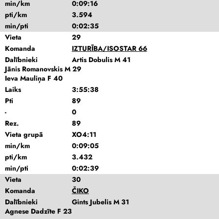
min/km
0:09:16
pti/km
3.594
min/pti
0:02:35
Vieta
29
Komanda
IZTURĪBA/ISOSTAR 66
Dalībnieki
Artis Dobulis M 41
Jānis Romanovskis M 29
Ieva Mauliņa F 40
Laiks
3:55:38
Pti
89
-
0
Rez.
89
Vieta grupā
XO4:11
min/km
0:09:05
pti/km
3.432
min/pti
0:02:39
Vieta
30
Komanda
ČIKO
Dalībnieki
Gints Jubelis M 31
Agnese Dadzīte F 23