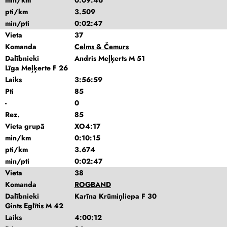
min/km
0:09:46
pti/km
3.509
min/pti
0:02:47
Vieta
37
Komanda
Celms & Čemurs
Dalībnieki
Andris Meļķerts M 51
Līga Meļķerte F 26
Laiks
3:56:59
Pti
85
-
0
Rez.
85
Vieta grupā
XO4:17
min/km
0:10:15
pti/km
3.674
min/pti
0:02:47
Vieta
38
Komanda
ROGBAND
Dalībnieki
Karīna Krūmiņliepa F 30
Gints Eglītis M 42
Laiks
4:00:12