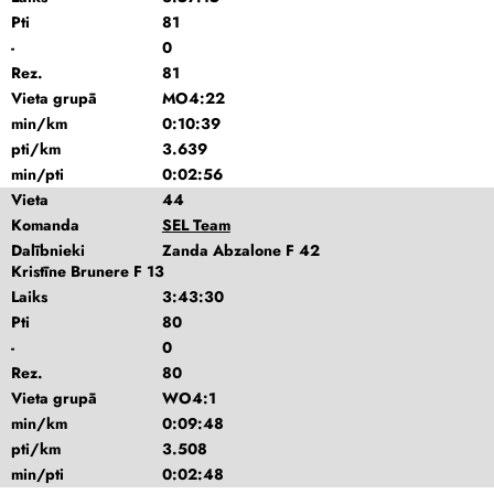
Pti
81
-
0
Rez.
81
Vieta grupā
MO4:22
min/km
0:10:39
pti/km
3.639
min/pti
0:02:56
Vieta
44
Komanda
SEL Team
Dalībnieki
Zanda Abzalone F 42
Kristīne Brunere F 13
Laiks
3:43:30
Pti
80
-
0
Rez.
80
Vieta grupā
WO4:1
min/km
0:09:48
pti/km
3.508
min/pti
0:02:48