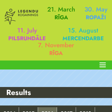
21. March
30. May
RĪGA
ROPAŽI
11. July
15. August
PILSRUNDĀLE
MERCENDARBE
7. November
RĪGA
Results