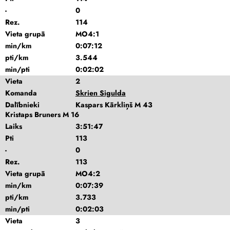
-
0
Rez.
114
Vieta grupā
MO4:1
min/km
0:07:12
pti/km
3.544
min/pti
0:02:02
Vieta
2
Komanda
Skrien Sigulda
Dalībnieki
Kaspars Kārkliņš M 43
Kristaps Bruners M 16
Laiks
3:51:47
Pti
113
-
0
Rez.
113
Vieta grupā
MO4:2
min/km
0:07:39
pti/km
3.733
min/pti
0:02:03
Vieta
3