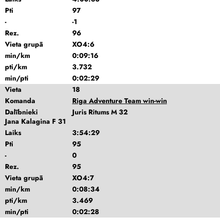
Pti
97
-
-1
Rez.
96
Vieta grupā
XO4:6
min/km
0:09:16
pti/km
3.732
min/pti
0:02:29
Vieta
18
Komanda
Riga Adventure Team win-win
Dalībnieki
Juris Ritums M 32
Jana Kalagina F 31
Laiks
3:54:29
Pti
95
-
0
Rez.
95
Vieta grupā
XO4:7
min/km
0:08:34
pti/km
3.469
min/pti
0:02:28