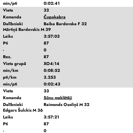
min/pti
0:02:41
Vieta
32
Komanda
Čupakabra
Dalībnieki
Baiba Bardovska F 32
Mārtiņš Bardovskis M 39
Laiks
3:57:03
Pti
87
-
0
Rez.
87
Vieta grupā
XO4:14
min/km
0:08:52
pti/km
3.253
min/pti
0:02:43
Vieta
33
Komanda
Sūnu meklētāji
Dalībnieki
Raimonds Ozoliņš M 32
Edgars Šulckis M 36
Laiks
3:57:21
Pti
87
-
0