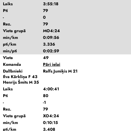
Laiks
3:55:18
Pti
79
-
0
Rez.
79
Vieta grupā
MO4:24
min/km
0:09:56
pti/km
3.336
min/pti
0:02:59
Vieta
49
Komanda
Pāri ielai
Dalībnieki
Ralfs Jumiķis M 21
Ilva Kārkliņa F 43
Henrijs Šmits M 35
Laiks
4:00:41
Pti
80
-
-1
Rez.
79
Vieta grupā
XO4:24
min/km
0:10:15
pti/km
3.408