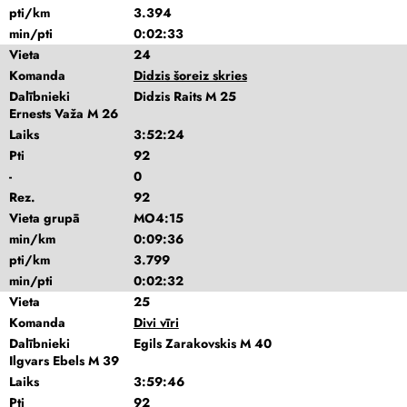
pti/km
3.394
min/pti
0:02:33
Vieta
24
Komanda
Didzis šoreiz skries
Dalībnieki
Didzis Raits M 25
Ernests Važa M 26
Laiks
3:52:24
Pti
92
-
0
Rez.
92
Vieta grupā
MO4:15
min/km
0:09:36
pti/km
3.799
min/pti
0:02:32
Vieta
25
Komanda
Divi vīri
Dalībnieki
Egils Zarakovskis M 40
Ilgvars Ebels M 39
Laiks
3:59:46
Pti
92