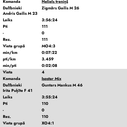
Komanda
Neliels treniņš
Dalībnieki
Zigmārs Gailis M 26
Andris Gailis M 23
Laiks
3:56:24
Pti
111
-
0
Rez.
111
Vieta grupā
MO4:3
min/km
0:07:22
pti/km
3.459
min/pti
0:02:08
Vieta
4
Komanda
Isostar Mix
Dalībnieki
Guntars Mankus M 46
Irita Puķīte F 41
Laiks
3:55:24
Pti
110
-
0
Rez.
110
Vieta grupā
XO4:1