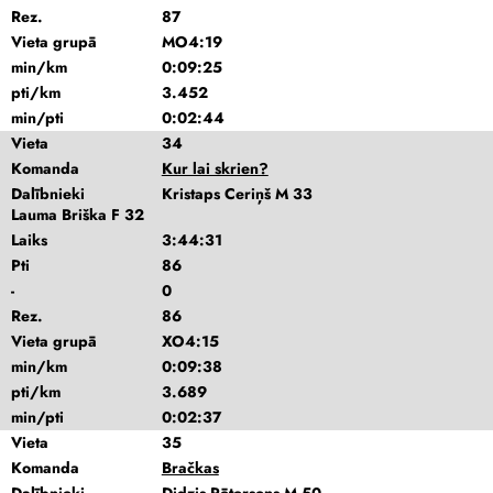
Rez.
87
Vieta grupā
MO4:19
min/km
0:09:25
pti/km
3.452
min/pti
0:02:44
Vieta
34
Komanda
Kur lai skrien?
Dalībnieki
Kristaps Ceriņš M 33
Lauma Briška F 32
Laiks
3:44:31
Pti
86
-
0
Rez.
86
Vieta grupā
XO4:15
min/km
0:09:38
pti/km
3.689
min/pti
0:02:37
Vieta
35
Komanda
Bračkas