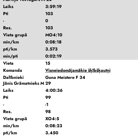
Laiks
3:59:19
Pti
103
-
0
Rez.
103
Vieta grupā
MO4:10
min/km
0:08:18
pti/km
3.573
min/pti
0:02:19
Vieta
15
Komanda
Visneiedomājamākie šķībšķautņi
Dalībnieki
Guna Meistere F 34
Jānis Grāmatnieks M 29
Laiks
4:00:36
Pti
99
-
-1
Rez.
98
Vieta grupā
XO4:5
min/km
0:08:23
pti/km
3.450