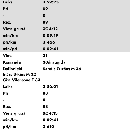
Laiks
3:59:25
Pti
89
-
0
Rez.
89
Vieta grupā
XO4:12
min/km
0:09:19
pti/km
3.466
min/pti
0:02:41
Vieta
31
Komanda
30draugi.lv
Dalībnieki
Sandis Zuzāns M 36
Inārs Utkins M 32
Gita Vilensone F 33
Laiks
3:56:01
Pti
88
-
0
Rez.
88
Vieta grupā
XO4:13
min/km
0:09:41
pti/km
3.610