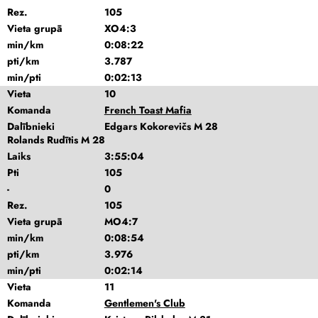
Rez.
105
Vieta grupā
XO4:3
min/km
0:08:22
pti/km
3.787
min/pti
0:02:13
Vieta
10
Komanda
French Toast Mafia
Dalībnieki
Edgars Kokorevičs M 28
Rolands Rudītis M 28
Laiks
3:55:04
Pti
105
-
0
Rez.
105
Vieta grupā
MO4:7
min/km
0:08:54
pti/km
3.976
min/pti
0:02:14
Vieta
11
Komanda
Gentlemen's Club