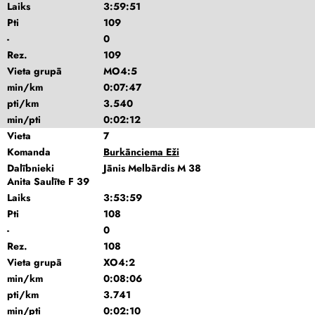
Laiks
3:59:51
Pti
109
-
0
Rez.
109
Vieta grupā
MO4:5
min/km
0:07:47
pti/km
3.540
min/pti
0:02:12
Vieta
7
Komanda
Burkānciema Eži
Dalībnieki
Jānis Melbārdis M 38
Anita Saulīte F 39
Laiks
3:53:59
Pti
108
-
0
Rez.
108
Vieta grupā
XO4:2
min/km
0:08:06
pti/km
3.741
min/pti
0:02:10