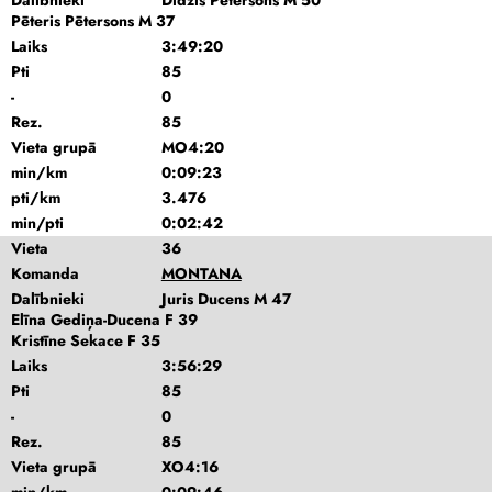
Dalībnieki
Didzis Pētersons M 50
Pēteris Pētersons M 37
Laiks
3:49:20
Pti
85
-
0
Rez.
85
Vieta grupā
MO4:20
min/km
0:09:23
pti/km
3.476
min/pti
0:02:42
Vieta
36
Komanda
MONTANA
Dalībnieki
Juris Ducens M 47
Elīna Gediņa-Ducena F 39
Kristīne Sekace F 35
Laiks
3:56:29
Pti
85
-
0
Rez.
85
Vieta grupā
XO4:16