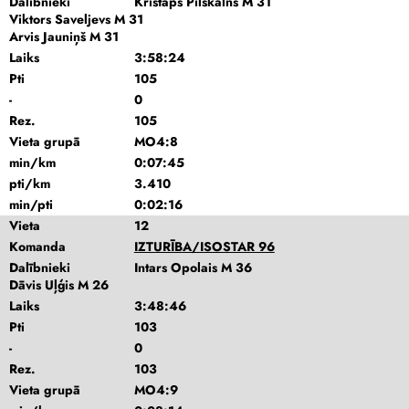
Dalībnieki
Kristaps Pilskalns M 31
Viktors Saveljevs M 31
Arvis Jauniņš M 31
Laiks
3:58:24
Pti
105
-
0
Rez.
105
Vieta grupā
MO4:8
min/km
0:07:45
pti/km
3.410
min/pti
0:02:16
Vieta
12
Komanda
IZTURĪBA/ISOSTAR 96
Dalībnieki
Intars Opolais M 36
Dāvis Uļģis M 26
Laiks
3:48:46
Pti
103
-
0
Rez.
103
Vieta grupā
MO4:9