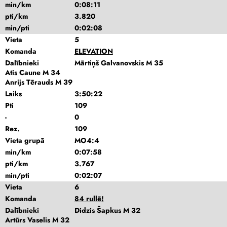
min/km
0:08:11
pti/km
3.820
min/pti
0:02:08
Vieta
5
Komanda
ELEVATION
Dalībnieki
Mārtiņš Galvanovskis M 35
Atis Caune M 34
Anrijs Tērauds M 39
Laiks
3:50:22
Pti
109
-
0
Rez.
109
Vieta grupā
MO4:4
min/km
0:07:58
pti/km
3.767
min/pti
0:02:07
Vieta
6
Komanda
84 rullē!
Dalībnieki
Didzis Šapkus M 32
Artūrs Vaselis M 32