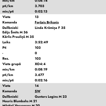
min/km
0:08:14
pti/km
3.703
min/pti
0:02:13
Vieta
13
Komanda
Foršais Briksnis
Dalībnieki
Linda Krūmiņa F 35
Edijs Šmits M 36
Kārlis Prauliņš M 35
Laiks
3:52:49
Pti
103
-
0
Rez.
103
Vieta grupā
XO4:4
min/km
0:08:19
pti/km
3.677
min/pti
0:02:16
Vieta
14
Komanda
SW
Dalībnieki
Guntars Logins M 23
Nauris Blumbahs M 21
Mārtiņš Vecvagars M 20