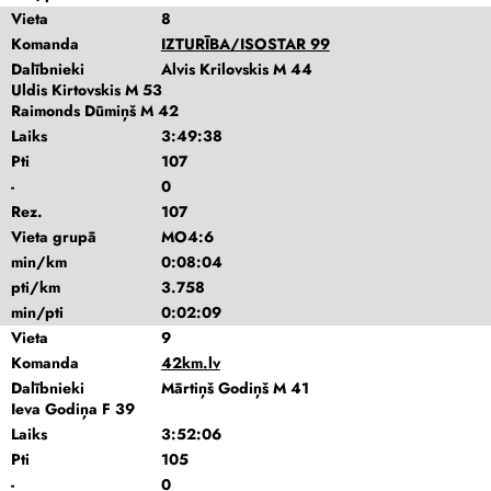
Vieta
8
Komanda
IZTURĪBA/ISOSTAR 99
Dalībnieki
Alvis Krilovskis M 44
Uldis Kirtovskis M 53
Raimonds Dūmiņš M 42
Laiks
3:49:38
Pti
107
-
0
Rez.
107
Vieta grupā
MO4:6
min/km
0:08:04
pti/km
3.758
min/pti
0:02:09
Vieta
9
Komanda
42km.lv
Dalībnieki
Mārtiņš Godiņš M 41
Ieva Godiņa F 39
Laiks
3:52:06
Pti
105
-
0