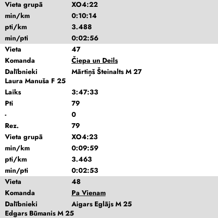
Vieta grupā
XO4:22
min/km
0:10:14
pti/km
3.488
min/pti
0:02:56
Vieta
47
Komanda
Čiepa un Deils
Dalībnieki
Mārtiņš Šteinalts M 27
Laura Manuša F 25
Laiks
3:47:33
Pti
79
-
0
Rez.
79
Vieta grupā
XO4:23
min/km
0:09:59
pti/km
3.463
min/pti
0:02:53
Vieta
48
Komanda
Pa Vienam
Dalībnieki
Aigars Eglājs M 25
Edgars Būmanis M 25