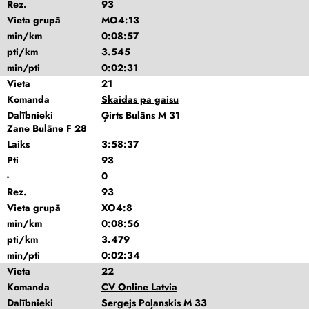
Rez.
93
Vieta grupā
MO4:13
min/km
0:08:57
pti/km
3.545
min/pti
0:02:31
Vieta
21
Komanda
Skaidas pa gaisu
Dalībnieki
Ģirts Bulāns M 31
Zane Bulāne F 28
Laiks
3:58:37
Pti
93
-
0
Rez.
93
Vieta grupā
XO4:8
min/km
0:08:56
pti/km
3.479
min/pti
0:02:34
Vieta
22
Komanda
CV Online Latvia
Dalībnieki
Sergejs Poļanskis M 33