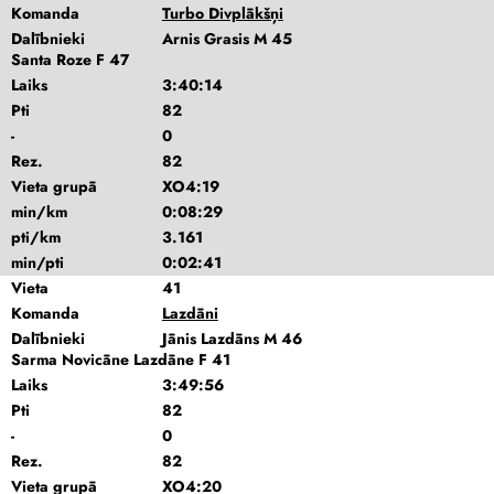
Komanda
Turbo Divplākšņi
Dalībnieki
Arnis Grasis M 45
Santa Roze F 47
Laiks
3:40:14
Pti
82
-
0
Rez.
82
Vieta grupā
XO4:19
min/km
0:08:29
pti/km
3.161
min/pti
0:02:41
Vieta
41
Komanda
Lazdāni
Dalībnieki
Jānis Lazdāns M 46
Sarma Novicāne Lazdāne F 41
Laiks
3:49:56
Pti
82
-
0
Rez.
82
Vieta grupā
XO4:20