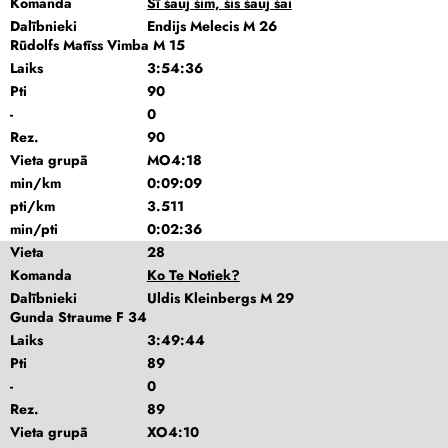
Komanda
Šī šauj šim, šis šauj šai
Dalībnieki
Endijs Melecis M 26
Rūdolfs Matīss Vimba M 15
Laiks
3:54:36
Pti
90
-
0
Rez.
90
Vieta grupā
MO4:18
min/km
0:09:09
pti/km
3.511
min/pti
0:02:36
Vieta
28
Komanda
Ko Te Notiek?
Dalībnieki
Uldis Kleinbergs M 29
Gunda Straume F 34
Laiks
3:49:44
Pti
89
-
0
Rez.
89
Vieta grupā
XO4:10