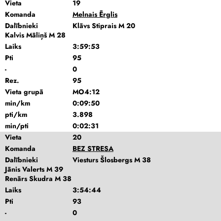
Vieta
19
Komanda
Melnais Ērglis
Dalībnieki
Klāvs Stiprais M 20
Kalvis Māliņš M 28
Laiks
3:59:53
Pti
95
-
0
Rez.
95
Vieta grupā
MO4:12
min/km
0:09:50
pti/km
3.898
min/pti
0:02:31
Vieta
20
Komanda
BEZ STRESA
Dalībnieki
Viesturs Šlosbergs M 38
Jānis Valerts M 39
Renārs Skudra M 38
Laiks
3:54:44
Pti
93
-
0