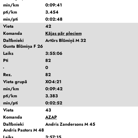
min/km
0:09:41
pti/km
3.454
min/pti
0:02:48
Vieta
42
Komanda
Kājas pār pleciem
Dalībnieki
Artūrs Blūmiņš M 32
Gunta Blūmiņa F 26
Laiks
3:55:06
Pti
82
-
0
Rez.
82
Vieta grupā
XO4:21
min/km
0:09:42
pti/km
3.383
min/pti
0:02:52
Vieta
43
Komanda
AZAP
Dalībnieki
Andris Zandersons M 45
Andris Pastors M 48
Laiks
3:57:15