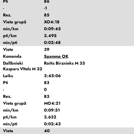
Pti
86
-
-1
Rez.
85
Vieta grupā
XO4:18
min/km
0:09:45
pti/km
3.495
min/pti
0:02:48
Vieta
39
Komanda
Spamma OK
Dalībnieki
Raitis Birznieks M 33
Kaspars Vītols M 32
Laiks
3:45:06
Pti
83
-
0
Rez.
83
Vieta grupā
MO4:21
min/km
0:09:51
pti/km
3.632
min/pti
0:02:43
Vieta
40