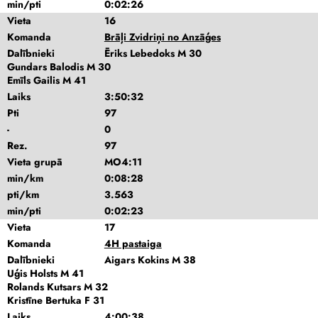
min/pti
0:02:26
Vieta
16
Komanda
Brāļi Zvidriņi no Anzāģes
Dalībnieki
Ēriks Lebedoks M 30
Gundars Balodis M 30
Emīls Gailis M 41
Laiks
3:50:32
Pti
97
-
0
Rez.
97
Vieta grupā
MO4:11
min/km
0:08:28
pti/km
3.563
min/pti
0:02:23
Vieta
17
Komanda
4H pastaiga
Dalībnieki
Aigars Kokins M 38
Uģis Holsts M 41
Rolands Kutsars M 32
Kristīne Bertuka F 31
Laiks
4:00:38