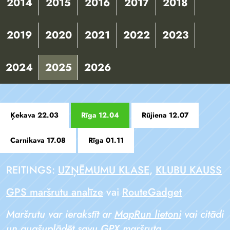
2014
2015
2016
2017
2018
2019
2020
2021
2022
2023
2024
2025
2026
Ķekava 22.03
Rīga 12.04
Rūjiena 12.07
Carnikava 17.08
Rīga 01.11
REITINGS:
UZŅĒMUMU KLASE
,
KLUBU KAUSS
GPS maršrutu analīze
vai
RouteGadget
Maršrutu var ierakstīt ar
MapRun lietoni
vai citādi
un augšuplādēt savu GPX maršruta