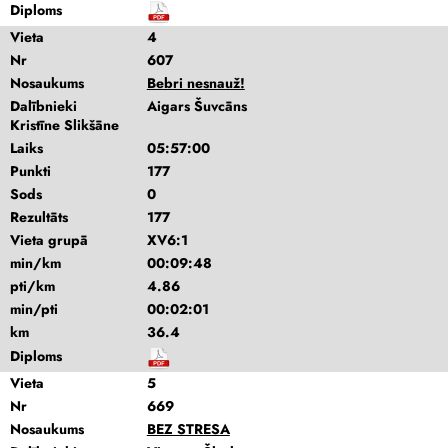
Diploms
Vieta
4
Nr
607
Nosaukums
Bebri nesnauž!
Dalībnieki
Aigars Šuvcāns
Kristīne Slikšāne
Laiks
05:57:00
Punkti
177
Sods
0
Rezultāts
177
Vieta grupā
XV6:1
min/km
00:09:48
pti/km
4.86
min/pti
00:02:01
km
36.4
Diploms
Vieta
5
Nr
669
Nosaukums
BEZ STRESA