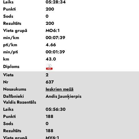
Laiks
05:28:34
Punkti
200
Sods
0
Rezultāts
200
Vieta grupā
MO6:1
min/km
00:07:39
pti/km
4.66
min/pti
00:01:39
km
43.0
Diploms
Vieta
2
Nr
637
Nosaukums
Ieskrien mežā
Dalībnieki
Andis Jaunķierpis
Valdis Rozentāls
Laiks
05:56:30
Punkti
188
Sods
0
Rezultāts
188
Vieta grupā
MV6:1