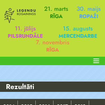
21. marts
30. maijs
RĪGA
ROPAŽI
11. jūlijs
15. augusts
PILSRUNDĀLE
MERCENDARBE
7. novembris
RĪGA
Rezultāti