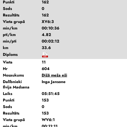
Punkti
162
Sods
0
Rezultāts
162
Vieta grupā
XV6:3
min/km
00:10:36
pti/km
4.82
min/pti
00:02:12
km
33.6
Diploms
Vieta
11
Nr
604
Nosaukums
Dižā meža eži
Dalībnieki
Inga Jansone
Ilvija Madsena
Laiks
05:51:45
Punkti
153
Sods
0
Rezultāts
153
Vieta grupā
WV6:1
min/km
00:11:11