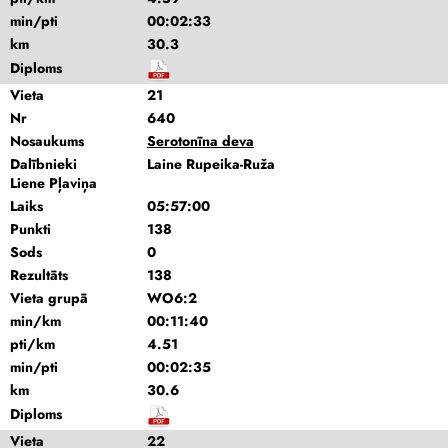
min/pti
00:02:33
km
30.3
Diploms
Vieta
21
Nr
640
Nosaukums
Serotonīna deva
Dalībnieki
Laine Rupeika-Ruža
Liene Pļaviņa
Laiks
05:57:00
Punkti
138
Sods
0
Rezultāts
138
Vieta grupā
WO6:2
min/km
00:11:40
pti/km
4.51
min/pti
00:02:35
km
30.6
Diploms
Vieta
22