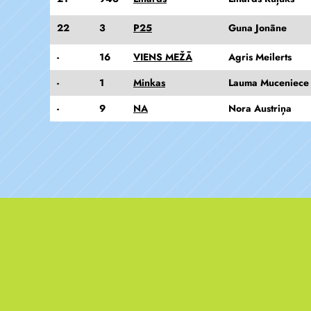
22
3
P25
Guna Jonāne
-
16
VIENS MEŽĀ
Agris Meilerts
-
1
Minkas
Lauma Muceniece
-
9
NA
Nora Austriņa