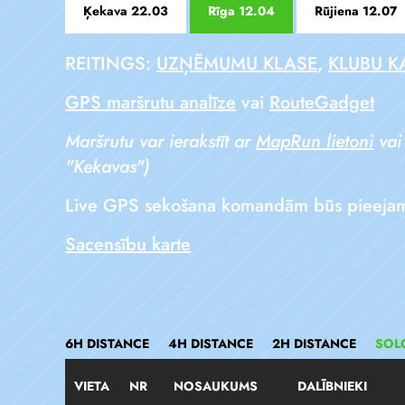
Ķekava 22.03
Rīga 12.04
Rūjiena 12.07
REITINGS:
UZŅĒMUMU KLASE
,
KLUBU K
GPS maršrutu analīze
vai
RouteGadget
Maršrutu var ierakstīt ar
MapRun lietoni
vai
"Kekavas")
Live GPS sekošana komandām būs pieejama t
Sacensību karte
6H DISTANCE
4H DISTANCE
2H DISTANCE
SOL
VIETA
NR
NOSAUKUMS
DALĪBNIEKI