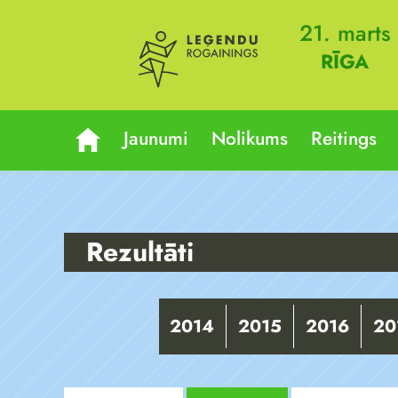
21. marts
RĪGA
Jaunumi
Nolikums
Reitings
Rezultāti
2014
2015
2016
20