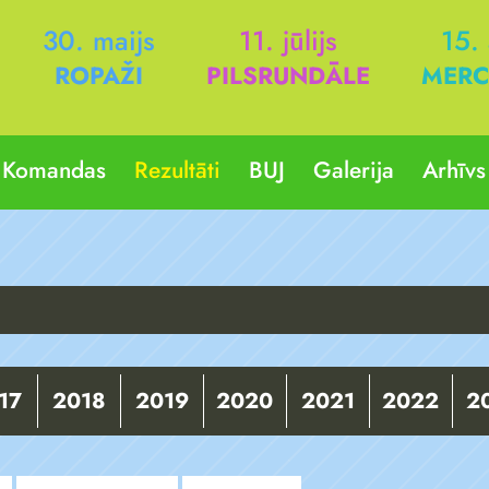
30. maijs
11. jūlijs
15.
ROPAŽI
PILSRUNDĀLE
MERC
Komandas
Rezultāti
BUJ
Galerija
Arhīvs
17
2018
2019
2020
2021
2022
2