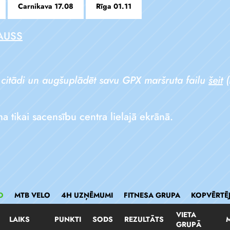
Carnikava 17.08
Rīga 01.11
AUSS
 citādi un augšuplādēt savu GPX maršruta failu
šeit
(
ikai sacensību centra lielajā ekrānā.
O
MTB VELO
4H UZŅĒMUMI
FITNESA GRUPA
KOPVĒRTĒ
VIETA
LAIKS
PUNKTI
SODS
REZULTĀTS
GRUPĀ