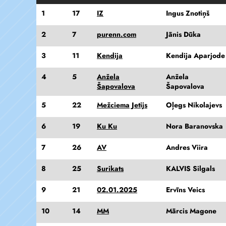
1
17
IZ
Ingus Znotiņš
2
7
purenn.com
Jānis Dūka
3
11
Kendija
Kendija Aparjode
4
5
Anžela
Anžela
Šapovalova
Šapovalova
5
22
Mežciema Jetijs
Oļegs Nikolajevs
6
19
Ku Ku
Nora Baranovska
7
26
AV
Andres Viira
8
25
Surikats
KALVIS Silgals
9
21
02.01.2025
Ervīns Veics
10
14
MM
Mārcis Magone