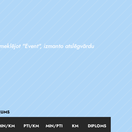
meklējot "Event", izmanto atslēgvārdu
JUMS
MIN/KM
PTI/KM
MIN/PTI
KM
DIPLOMS