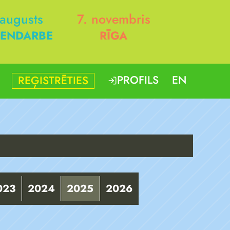
 augusts
7. novembris
ENDARBE
RĪGA
PROFILS
EN
REĢISTRĒTIES
023
2024
2025
2026