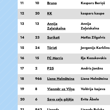
11
10
Bruno
Kaspars Beriņš
12
20
KK
kaspars kaupe
13
13
Annija
Annija
Zaļaiskalna
Zaļaiskalna
14
23
Surikati
Matīss Zilgalvis
15
24
Tūristi
Jevgenijs Karklins
16
15
FC Morris
Ilja Kozukovskis
17
2
P25
Andris Jonāns
18
966
Liene Helmšteina
Liene Helmšteina
19
8
Vienmēr uz Viļņa
Valērija Isajeva
20
6
Sava ceļa gājēja
Evita Ābele
21
943
Linards
Linards Ruļuks