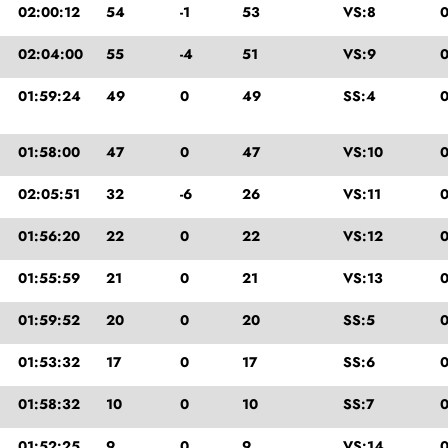
02:00:12
54
-1
53
VS:8
0
02:04:00
55
-4
51
VS:9
0
01:59:24
49
0
49
SS:4
0
01:58:00
47
0
47
VS:10
0
02:05:51
32
-6
26
VS:11
0
01:56:20
22
0
22
VS:12
0
01:55:59
21
0
21
VS:13
0
01:59:52
20
0
20
SS:5
0
01:53:32
17
0
17
SS:6
0
01:58:32
10
0
10
SS:7
0
01:52:25
9
0
9
VS:14
0