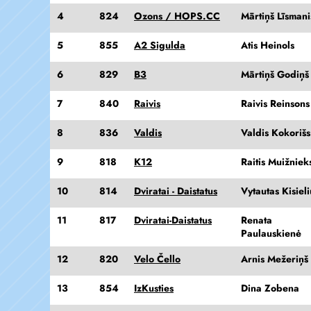
4
824
Ozons / HOPS.CC
Mārtiņš Līsmani
5
855
A2 Sigulda
Atis Heinols
6
829
B3
Mārtiņš Godiņš
7
840
Raivis
Raivis Reinsons
8
836
Valdis
Valdis Kokorišs
9
818
K12
Raitis Muižniek
10
814
Dviratai - Daistatus
Vytautas Kisieli
11
817
Dviratai-Daistatus
Renata
Paulauskienė
12
820
Velo Čello
Arnis Mežeriņš
13
854
IzKusties
Dina Zobena