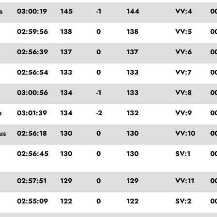
s
03:00:19
145
-1
144
VV:4
0
02:59:56
138
0
138
VV:5
0
02:56:39
137
0
137
VV:6
0
02:56:54
133
0
133
VV:7
0
03:00:56
134
-1
133
VV:8
0
s
03:01:39
134
-2
132
VV:9
0
us
02:56:18
130
0
130
VV:10
0
02:56:45
130
0
130
SV:1
0
02:57:51
129
0
129
VV:11
0
02:55:09
122
0
122
SV:2
0