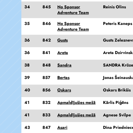
34
845
No Sponsor
Reinis Olins
Adventure Team
35
846
No Sponsor
Peteris Kaneps
Adventure Team
36
842
Gusts
Gusts Zeleznev
36
841
Areta
Areta Dzirvins
38
848
Sandra
SANDRA Krūz
39
857
Bertas
Jonas Šeinausk
40
856
Oskars
Oskars Brikšis
41
832
Apmaldījušies mežā
Kārlis Piģēns
41
833
Apmaldījušies mežā
Agnese Svilpe
43
847
Asari
Dina Priedniec