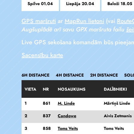
Spilve 01.04
Liepāja 20.04
Baloži 18.05
GPS maršruti
ar
MapRun lietoni
(vai
Route
Augšuplādē arī savu GPX maršruta failu
šei
Live GPS sekošana komandām būs pieejama t
Sacensību karte
6H DISTANCE
4H DISTANCE
2H DISTANCE
SOL
VIETA
NR
NOSAUKUMS
DALĪBNIEKI
1
861
M. Linde
Mārtiņš Linde
2
837
Candowe
Aivis Zetmanis
3
858
Toms Veits
Toms Veits