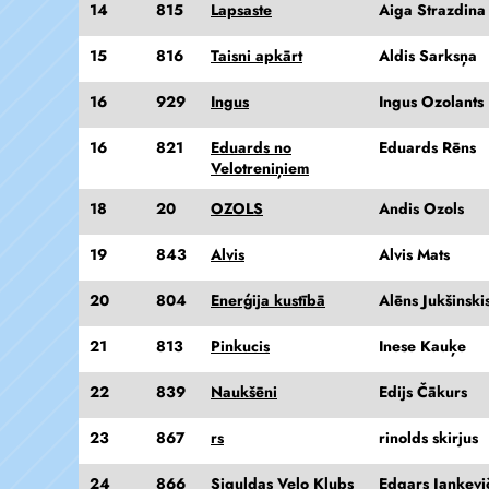
14
815
Lapsaste
Aiga Strazdina
15
816
Taisni apkārt
Aldis Sarksņa
16
929
Ingus
Ingus Ozolants
16
821
Eduards no
Eduards Rēns
Velotreniņiem
18
20
OZOLS
Andis Ozols
19
843
Alvis
Alvis Mats
20
804
Enerģija kustībā
Alēns Jukšinski
21
813
Pinkucis
Inese Kauķe
22
839
Naukšēni
Edijs Čākurs
23
867
rs
rinolds skirjus
24
866
Siguldas Velo Klubs
Edgars Jankevi