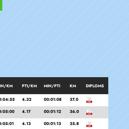
IN/KM
PTI/KM
MIN/PTI
KM
DIPLOMS
0:04:55
4.32
00:01:08
37.0
0:05:00
4.17
00:01:12
36.0
0:05:01
4.13
00:01:13
35.8