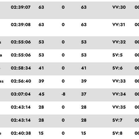
02:39:07
63
0
63
VV:30
0
02:39:08
63
0
63
VV:31
0
s
02:55:06
53
0
53
VV:32
0
ka
02:55:06
53
0
53
SV:5
0
e
02:58:34
41
0
41
SV:6
0
as
02:56:40
39
0
39
VV:33
0
03:07:04
45
-8
37
VV:34
0
02:43:14
28
0
28
VV:35
0
02:43:14
28
0
28
SV:7
0
e
02:40:38
15
0
15
SV:8
0