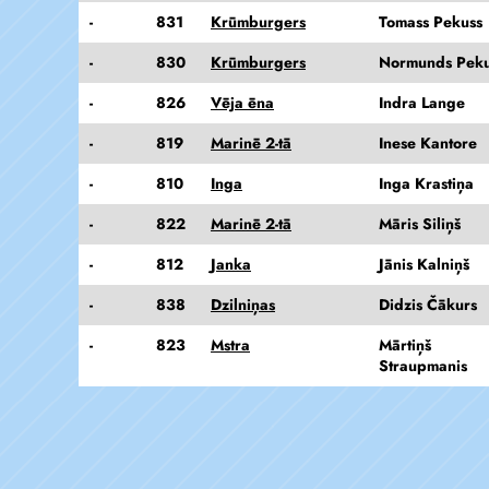
-
831
Krūmburgers
Tomass Pekuss
-
830
Krūmburgers
Normunds Peku
-
826
Vēja ēna
Indra Lange
-
819
Marinē 2-tā
Inese Kantore
-
810
Inga
Inga Krastiņa
-
822
Marinē 2-tā
Māris Siliņš
-
812
Janka
Jānis Kalniņš
-
838
Dzilniņas
Didzis Čākurs
-
823
Mstra
Mārtiņš
Straupmanis