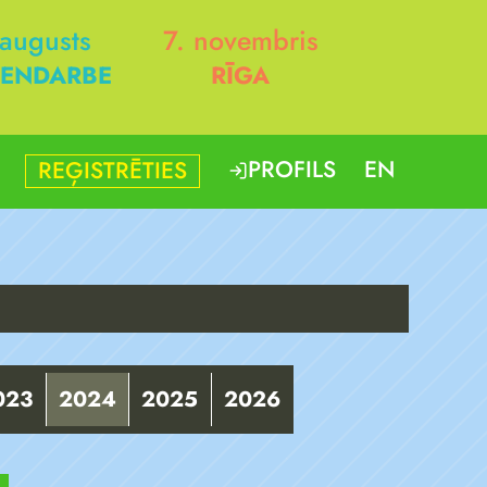
 augusts
7. novembris
ENDARBE
RĪGA
PROFILS
EN
REĢISTRĒTIES
023
2024
2025
2026