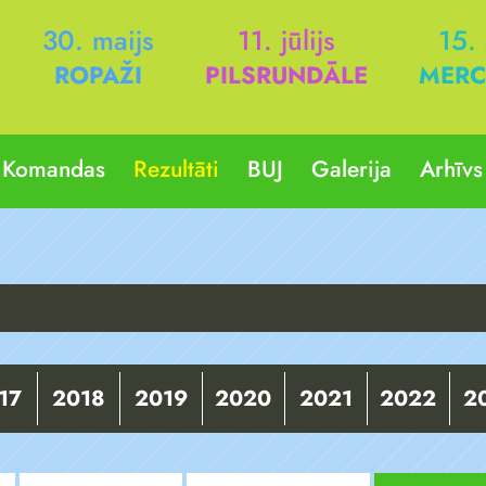
30. maijs
11. jūlijs
15.
ROPAŽI
PILSRUNDĀLE
MERC
Komandas
Rezultāti
BUJ
Galerija
Arhīvs
17
2018
2019
2020
2021
2022
2