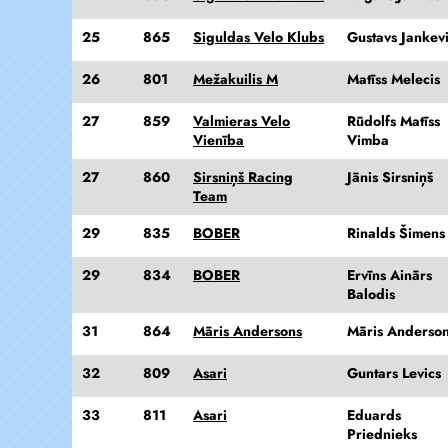
25
865
Siguldas Velo Klubs
Gustavs Jankev
26
801
Mežakuilis M
Matīss Melecis
27
859
Valmieras Velo
Rūdolfs Matīss
Vienība
Vimba
27
860
Sirsniņš Racing
Jānis Sirsniņš
Team
29
835
BOBER
Rinalds Šimens
29
834
BOBER
Ervīns Ainārs
Balodis
31
864
Māris Andersons
Māris Anderso
32
809
Asari
Guntars Levics
33
811
Asari
Eduards
Priednieks