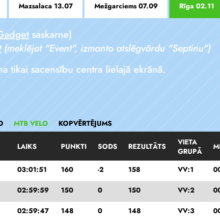
Mazsalaca 13.07
Mežgarciems 07.09
Rīga 02.11
Gadget
saskarne)
t
(meklējot "Event", izmanto atslēgvārdu "Septinu")
ikai sacensību centra lielajā ekrānā.
O
MTB VELO
KOPVĒRTĒJUMS
VIETA
LAIKS
PUNKTI
SODS
REZULTĀTS
M
GRUPĀ
03:01:51
160
-2
158
VV:1
0
02:59:59
150
0
150
VV:2
0
02:59:47
148
0
148
VV:3
0