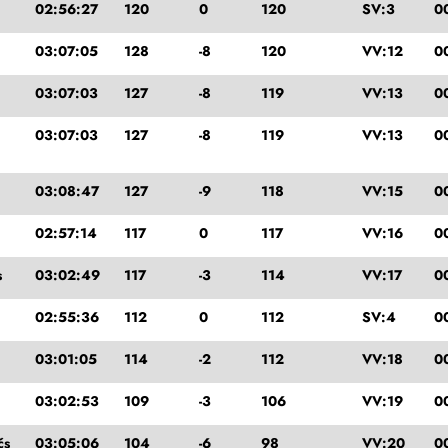
02:56:27
120
0
120
SV:3
0
03:07:05
128
-8
120
VV:12
0
03:07:03
127
-8
119
VV:13
0
03:07:03
127
-8
119
VV:13
0
03:08:47
127
-9
118
VV:15
0
02:57:14
117
0
117
VV:16
0
s
03:02:49
117
-3
114
VV:17
0
02:55:36
112
0
112
SV:4
0
03:01:05
114
-2
112
VV:18
0
03:02:53
109
-3
106
VV:19
0
čs
03:05:06
104
-6
98
VV:20
0