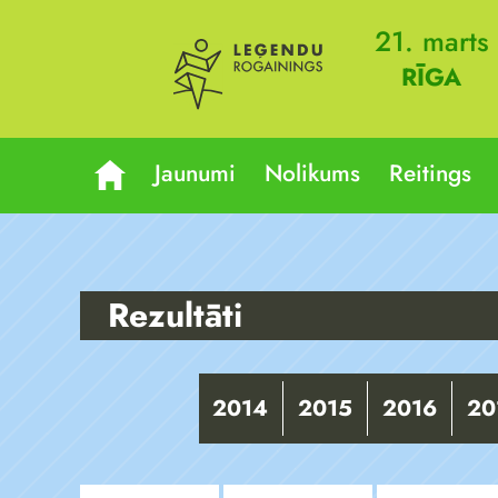
21. marts
RĪGA
Jaunumi
Nolikums
Reitings
Rezultāti
2014
2015
2016
20