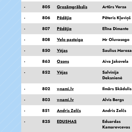
-
805
Grozāmgrābslis
Artūrs Verza
-
806
Pēdējie
Pēteris Kļaviņš
-
807
Pēdējie
Elīna Dimante
-
808
Velo pastaiga
Mr Oluvasogo
-
850
Vėjas
Saulius Maroza
-
863
Ozons
Aiva Jakovela
-
852
Vėjas
Salvinija
Deksnienė
-
802
v-nami.lv
Ilmārs Skādulis
-
803
v-nami.lv
Alvis Bergs
-
851
Andris Zelčs
Andris Zelčs
-
825
EDUSHAS
Eduardas
Kamarevcevas