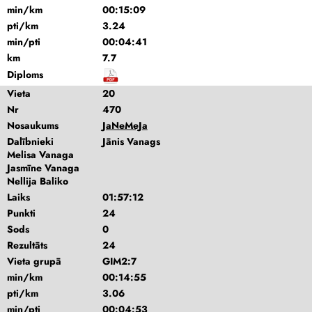
min/km
00:15:09
pti/km
3.24
min/pti
00:04:41
km
7.7
Diploms
Vieta
20
Nr
470
Nosaukums
JaNeMeJa
Dalībnieki
Jānis Vanags
Melisa Vanaga
Jasmīne Vanaga
Nellija Baliko
Laiks
01:57:12
Punkti
24
Sods
0
Rezultāts
24
Vieta grupā
GIM2:7
min/km
00:14:55
pti/km
3.06
min/pti
00:04:53