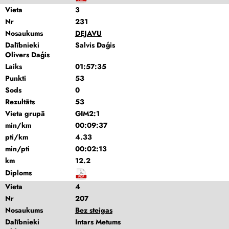
Vieta
3
Nr
231
Nosaukums
DEJAVU
Dalībnieki
Salvis Daģis
Olivers Daģis
Laiks
01:57:35
Punkti
53
Sods
0
Rezultāts
53
Vieta grupā
GIM2:1
min/km
00:09:37
pti/km
4.33
min/pti
00:02:13
km
12.2
Diploms
Vieta
4
Nr
207
Nosaukums
Bez steigas
Dalībnieki
Intars Metums