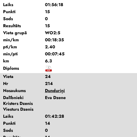
Laiks
01:56:18
Punkti
15
Sods
0
Rezultāts
15
Vieta grupā
WO2:5
min/km
00:18:35
pti/km
2.40
min/pti
00:07:45
km
6.3
Diploms
Vieta
24
Nr
214
Nosaukums
Dunduriņi
Dalībnieki
Eva Dzene
Kristers Dzenis
Viesturs Dzenis
Laiks
01:42:28
Punkti
14
Sods
0