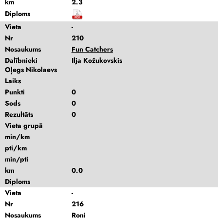
km
2.3
Diploms
Vieta
-
Nr
210
Nosaukums
Fun Catchers
Dalībnieki
Ilja Kožukovskis
Oļegs Nikolaevs
Laiks
Punkti
0
Sods
0
Rezultāts
0
Vieta grupā
min/km
pti/km
min/pti
km
0.0
Diploms
Vieta
-
Nr
216
Nosaukums
Roņi