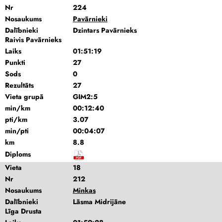
Nr
224
Nosaukums
Pavārnieki
Dalībnieki
Dzintars Pavārnieks
Raivis Pavārnieks
Laiks
01:51:19
Punkti
27
Sods
0
Rezultāts
27
Vieta grupā
GIM2:5
min/km
00:12:40
pti/km
3.07
min/pti
00:04:07
km
8.8
Diploms
Vieta
18
Nr
212
Nosaukums
Minkas
Dalībnieki
Lāsma Midrijāne
Līga Drusta