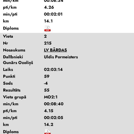
min/km
00:08:34
pti/km
4.26
min/pti
00:02:01
km
14.1
Diploms
Vieta
2
Nr
215
Nosaukums
LV BĀRDAS
Dalībnieki
Uldis Pormeisters
Gunārs Ozoliņš
Laiks
02:03:14
Punkti
59
Sods
-4
Rezultāts
55
Vieta grupā
MO2:1
min/km
00:08:40
pti/km
4.15
min/pti
00:02:05
km
14.2
Diploms