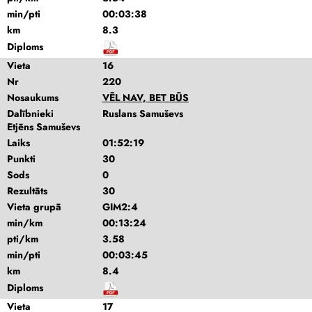
min/pti
00:03:38
km
8.3
Diploms
Vieta
16
Nr
220
Nosaukums
VĒL NAV, BET BŪS
Dalībnieki
Ruslans Samuševs
Etjēns Samuševs
Laiks
01:52:19
Punkti
30
Sods
0
Rezultāts
30
Vieta grupā
GIM2:4
min/km
00:13:24
pti/km
3.58
min/pti
00:03:45
km
8.4
Diploms
Vieta
17