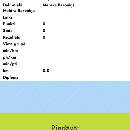
Dalībnieki
Mareks Baroniņš
Meldra Baroniņa
Laiks
Punkti
0
Sods
0
Rezultāts
0
Vieta grupā
min/km
pti/km
min/pti
km
0.0
Diploms
Piedāvā: