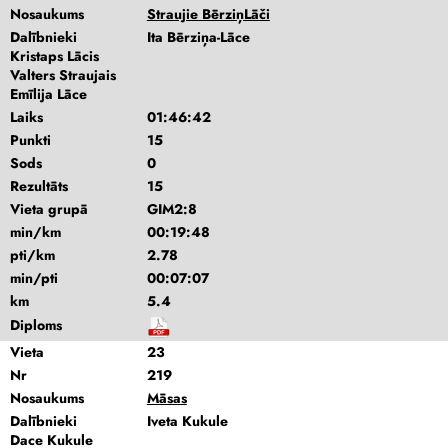
Nosaukums
Straujie BērziņLāči
Dalībnieki
Ita Bērziņa-Lāce
Kristaps Lācis
Valters Straujais
Emīlija Lāce
Laiks
01:46:42
Punkti
15
Sods
0
Rezultāts
15
Vieta grupā
GIM2:8
min/km
00:19:48
pti/km
2.78
min/pti
00:07:07
km
5.4
Diploms
Vieta
23
Nr
219
Nosaukums
Māsas
Dalībnieki
Iveta Kukule
Dace Kukule