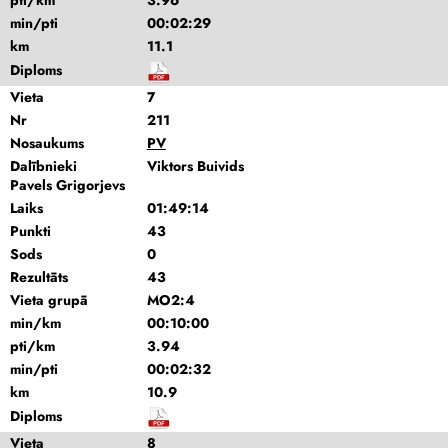
pti/km
3.96
min/pti
00:02:29
km
11.1
Diploms
Vieta
7
Nr
211
Nosaukums
PV
Dalībnieki
Viktors Buivids
Pavels Grigorjevs
Laiks
01:49:14
Punkti
43
Sods
0
Rezultāts
43
Vieta grupā
MO2:4
min/km
00:10:00
pti/km
3.94
min/pti
00:02:32
km
10.9
Diploms
Vieta
8