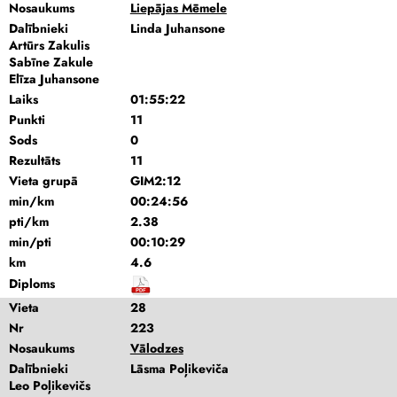
Nosaukums
Liepājas Mēmele
Dalībnieki
Linda Juhansone
Artūrs Zakulis
Sabīne Zakule
Elīza Juhansone
Laiks
01:55:22
Punkti
11
Sods
0
Rezultāts
11
Vieta grupā
GIM2:12
min/km
00:24:56
pti/km
2.38
min/pti
00:10:29
km
4.6
Diploms
Vieta
28
Nr
223
Nosaukums
Vālodzes
Dalībnieki
Lāsma Poļikeviča
Leo Poļikevičs