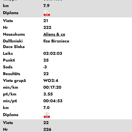
km
7.9
Diploms
Vieta
21
Nr
222
Nosaukums
Aliens & co
Dalībnieki
Ilze Birzniece
Dace Sloka
Laiks
02:02:03
Punkti
25
Sods
-3
Rezultāts
22
Vieta grupā
WO2:4
min/km
00:17:20
pti/km
3.55
min/pti
00:04:53
km
7.0
Diploms
Vieta
22
Nr
226