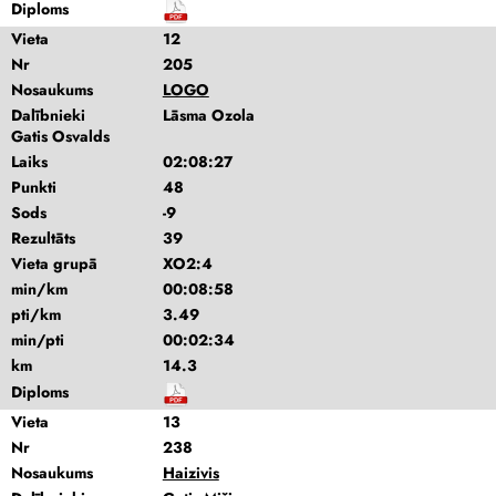
Diploms
Vieta
12
Nr
205
Nosaukums
LOGO
Dalībnieki
Lāsma Ozola
Gatis Osvalds
Laiks
02:08:27
Punkti
48
Sods
-9
Rezultāts
39
Vieta grupā
XO2:4
min/km
00:08:58
pti/km
3.49
min/pti
00:02:34
km
14.3
Diploms
Vieta
13
Nr
238
Nosaukums
Haizivis