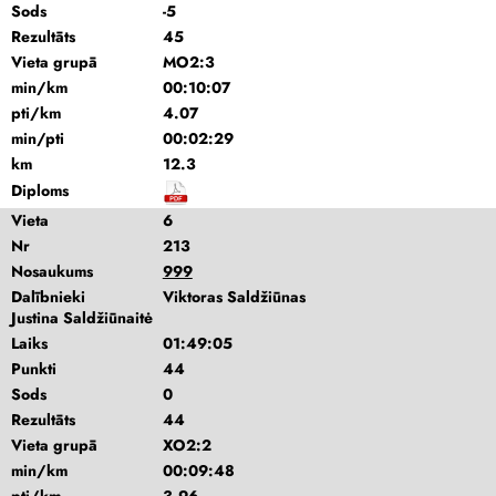
Sods
-5
Rezultāts
45
Vieta grupā
MO2:3
min/km
00:10:07
pti/km
4.07
min/pti
00:02:29
km
12.3
Diploms
Vieta
6
Nr
213
Nosaukums
999
Dalībnieki
Viktoras Saldžiūnas
Justina Saldžiūnaitė
Laiks
01:49:05
Punkti
44
Sods
0
Rezultāts
44
Vieta grupā
XO2:2
min/km
00:09:48