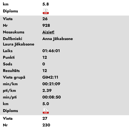
km
5.8
Diploms
Vieta
26
Nr
928
Nosaukums
Aiziet!
Dalībnieki
Anna Jēkabsone
Laura Jēkabsone
Laiks
01:46:01
Punkti
12
Sods
0
Rezultāts
12
Vieta grupā
GIM2:11
min/km
00:21:09
pti/km
2.39
min/pti
00:08:50
km
5.0
Diploms
Vieta
27
Nr
230