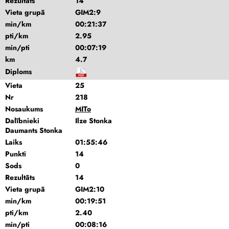
Rezultāts
14
Vieta grupā
GIM2:9
min/km
00:21:37
pti/km
2.95
min/pti
00:07:19
km
4.7
Diploms
Vieta
25
Nr
218
Nosaukums
MITo
Dalībnieki
Ilze Stonka
Daumants Stonka
Laiks
01:55:46
Punkti
14
Sods
0
Rezultāts
14
Vieta grupā
GIM2:10
min/km
00:19:51
pti/km
2.40
min/pti
00:08:16