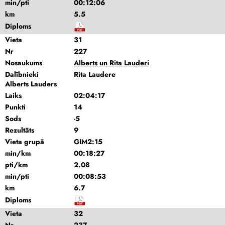
min/pti
00:12:06
km
5.5
Diploms
Vieta
31
Nr
227
Nosaukums
Alberts un Rita Lauderi
Dalībnieki
Rita Laudere
Alberts Lauders
Laiks
02:04:17
Punkti
14
Sods
-5
Rezultāts
9
Vieta grupā
GIM2:15
min/km
00:18:27
pti/km
2.08
min/pti
00:08:53
km
6.7
Diploms
Vieta
32