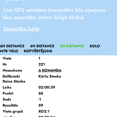
Live GPS sekošana komandām būs pieejama
tikai sacensību centra lielajā ekrānā.
Sacensību karte
6H DISTANCE
4H DISTANCE
2H DISTANCE
SOLO
MTB VELO
KOPVĒRTĒJUMS
Vieta
1
Nr
221
Nosaukums
A KOMANDA
Dalībnieki
Kārlis Stonka
Daina Stonka
Laiks
02:00:39
Punkti
60
Sods
-1
Rezultāts
59
Vieta grupā
XO2:1