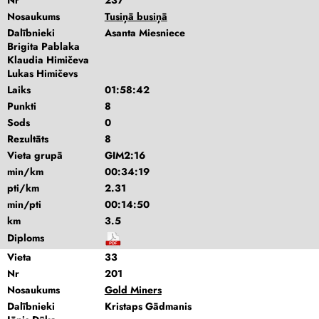
Nr
237
Nosaukums
Tusiņā busiņā
Dalībnieki
Asanta Miesniece
Brigita Pablaka
Klaudia Himičeva
Lukas Himičevs
Laiks
01:58:42
Punkti
8
Sods
0
Rezultāts
8
Vieta grupā
GIM2:16
min/km
00:34:19
pti/km
2.31
min/pti
00:14:50
km
3.5
Diploms
Vieta
33
Nr
201
Nosaukums
Gold Miners
Dalībnieki
Kristaps Gādmanis