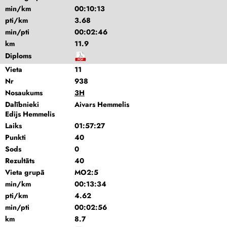
min/km
00:10:13
pti/km
3.68
min/pti
00:02:46
km
11.9
Diploms
Vieta
11
Nr
938
Nosaukums
3H
Dalībnieki
Aivars Hemmelis
Edijs Hemmelis
Laiks
01:57:27
Punkti
40
Sods
0
Rezultāts
40
Vieta grupā
MO2:5
min/km
00:13:34
pti/km
4.62
min/pti
00:02:56
km
8.7