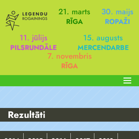
21. marts
30. maijs
RĪGA
ROPAŽI
11. jūlijs
15. augusts
PILSRUNDĀLE
MERCENDARBE
7. novembris
RĪGA
Rezultāti