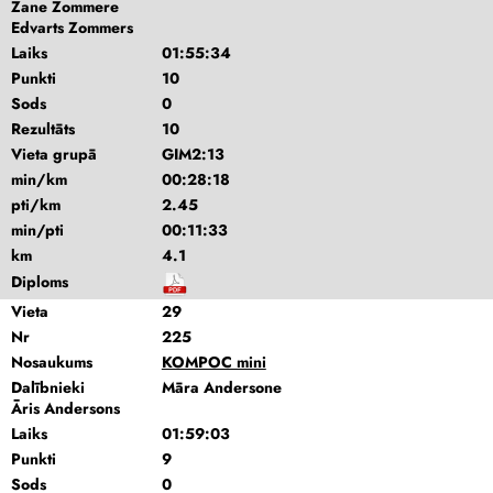
Zane Zommere
Edvarts Zommers
Laiks
01:55:34
Punkti
10
Sods
0
Rezultāts
10
Vieta grupā
GIM2:13
min/km
00:28:18
pti/km
2.45
min/pti
00:11:33
km
4.1
Diploms
Vieta
29
Nr
225
Nosaukums
KOMPOC mini
Dalībnieki
Māra Andersone
Āris Andersons
Laiks
01:59:03
Punkti
9
Sods
0