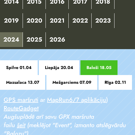
2014
2015
2016
2017
2018
2019
2020
2021
2022
2023
2024
2025
2026
Spilve 01.04
Liepāja 20.04
Baloži 18.05
Mazsalaca 13.07
Mežgarciems 07.09
Rīga 02.11
GPS maršruti
ar
MapRun6/7 aplikāciju
)
RouteGadget
Augšuplādē arī savu GPX maršruta
failu
šeit
(meklējot "Event", izmanto atslēgvārdu
"Balozu")