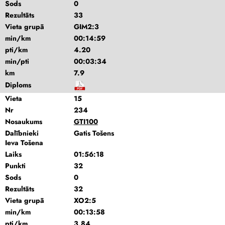
Sods
0
Rezultāts
33
Vieta grupā
GIM2:3
min/km
00:14:59
pti/km
4.20
min/pti
00:03:34
km
7.9
Diploms
Vieta
15
Nr
234
Nosaukums
GTI100
Dalībnieki
Gatis Tošens
Ieva Tošena
Laiks
01:56:18
Punkti
32
Sods
0
Rezultāts
32
Vieta grupā
XO2:5
min/km
00:13:58
pti/km
3.84