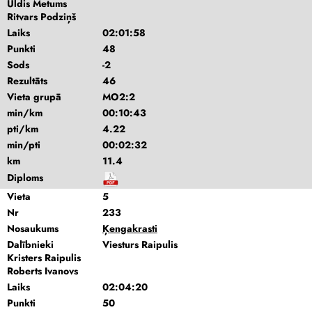
Uldis Metums
Ritvars Podziņš
Laiks
02:01:58
Punkti
48
Sods
-2
Rezultāts
46
Vieta grupā
MO2:2
min/km
00:10:43
pti/km
4.22
min/pti
00:02:32
km
11.4
Diploms
Vieta
5
Nr
233
Nosaukums
Ķengakrasti
Dalībnieki
Viesturs Raipulis
Kristers Raipulis
Roberts Ivanovs
Laiks
02:04:20
Punkti
50