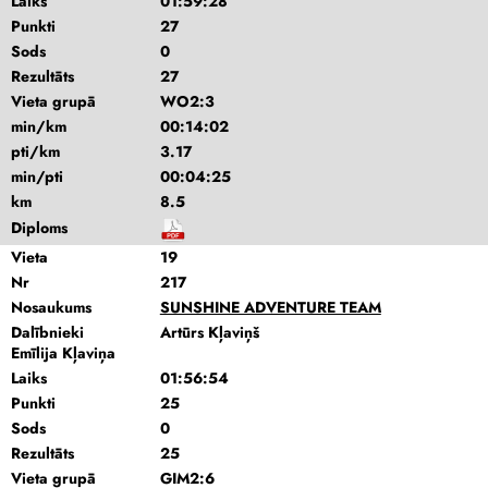
Laiks
01:59:28
Punkti
27
Sods
0
Rezultāts
27
Vieta grupā
WO2:3
min/km
00:14:02
pti/km
3.17
min/pti
00:04:25
km
8.5
Diploms
Vieta
19
Nr
217
Nosaukums
SUNSHINE ADVENTURE TEAM
Dalībnieki
Artūrs Kļaviņš
Emīlija Kļaviņa
Laiks
01:56:54
Punkti
25
Sods
0
Rezultāts
25
Vieta grupā
GIM2:6