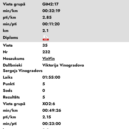
Vieta grupā
GIM2:17
min/km
00:32:19
pti/km
2.85
min/pti
00:11:20
km
2.1
Diploms
Vieta
35
Nr
232
Nosaukums
VinVin
Dalībnieki
Viktorija Vinogradova
Sergejs Vinogradovs
Laiks
01:55:00
Punkti
5
Sods
0
Rezultāts
5
Vieta grupā
XO2:6
min/km
00:49:26
pti/km
2.15
min/pti
00:23:00