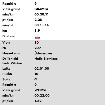
Rezultāts
9
Vieta grupā
GIM2:14
min/km
00:30:11
pti/km
2.28
min/pti
00:13:14
km
3.9
Diploms
Vieta
30
Nr
209
Nosaukums
Ūdensrozes
Dalībnieki
Neila Sietniece
Iveta Vilcāne
Laiks
02:01:00
Punkti
10
Sods
-1
Rezultāts
9
Vieta grupā
WO2:6
min/km
00:22:00
pti/km
1.82