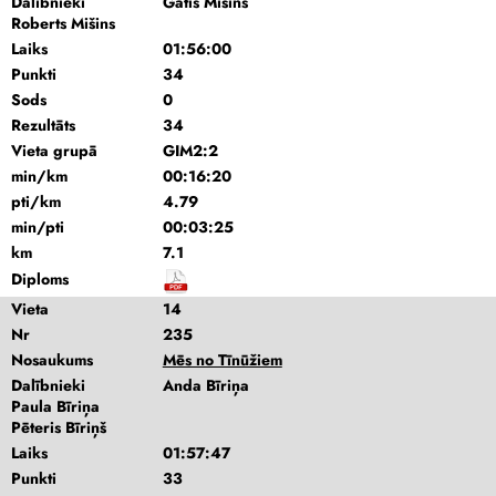
Dalībnieki
Gatis Mišins
Roberts Mišins
Laiks
01:56:00
Punkti
34
Sods
0
Rezultāts
34
Vieta grupā
GIM2:2
min/km
00:16:20
pti/km
4.79
min/pti
00:03:25
km
7.1
Diploms
Vieta
14
Nr
235
Nosaukums
Mēs no Tīnūžiem
Dalībnieki
Anda Bīriņa
Paula Bīriņa
Pēteris Bīriņš
Laiks
01:57:47
Punkti
33