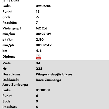
Jānis Dūka
Laiks
02:06:00
Punkti
13
Sods
-6
Rezultāts
7
Vieta grupā
MO2:6
min/km
00:27:09
pti/km
2.80
min/pti
00:09:42
km
4.6
Diploms
Vieta
34
Nr
228
Nosaukums
Pitagora slapjās bikses
Dalībnieki
Dace Zumberga
Ance Zumberga
Laiks
01:08:01
Punkti
6
Sods
0
Rezultāts
6