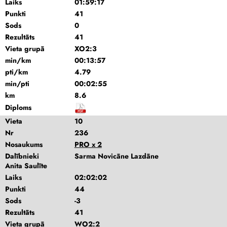
Laiks
01:59:17
Punkti
41
Sods
0
Rezultāts
41
Vieta grupā
XO2:3
min/km
00:13:57
pti/km
4.79
min/pti
00:02:55
km
8.6
Diploms
Vieta
10
Nr
236
Nosaukums
PRO x 2
Dalībnieki
Sarma Novicāne Lazdāne
Anita Saulīte
Laiks
02:02:02
Punkti
44
Sods
-3
Rezultāts
41
Vieta grupā
WO2:2