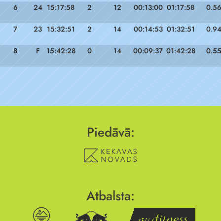
6
24
15:17:58
2
12
00:13:00
01:17:58
0.5
7
23
15:32:51
2
14
00:14:53
01:32:51
0.9
8
F
15:42:28
0
14
00:09:37
01:42:28
0.5
Piedāvā:
Atbalsta: