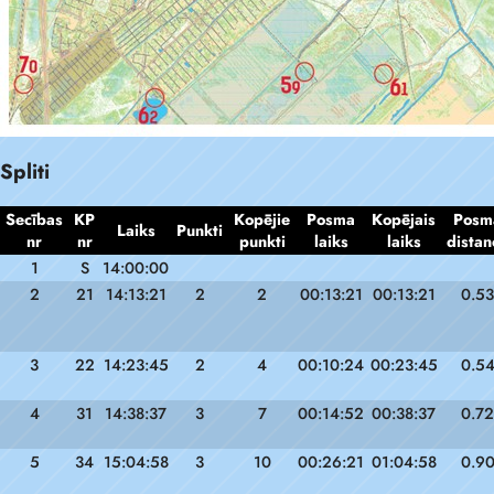
Spliti
Secības
KP
Kopējie
Posma
Kopējais
Posm
Laiks
Punkti
nr
nr
punkti
laiks
laiks
distan
1
S
14:00:00
2
21
14:13:21
2
2
00:13:21
00:13:21
0.53
3
22
14:23:45
2
4
00:10:24
00:23:45
0.5
4
31
14:38:37
3
7
00:14:52
00:38:37
0.72
5
34
15:04:58
3
10
00:26:21
01:04:58
0.9