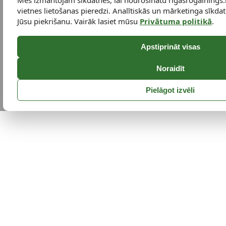
Mēs izmantojam sīkdatnes, lai nodrošinātu rigasrogainings.
vietnes lietošanas pieredzi. Analītiskās un mārketinga sīkdatn
Jūsu piekrišanu. Vairāk lasiet mūsu
Privātuma politikā
.
Apstiprināt visas
Noraidīt
Pielāgot izvēli