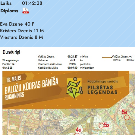
Laiks
01:42:28
Diploms
Eva Dzene 40 F
Kristers Dzenis 11 M
Viesturs Dzenis 8 M