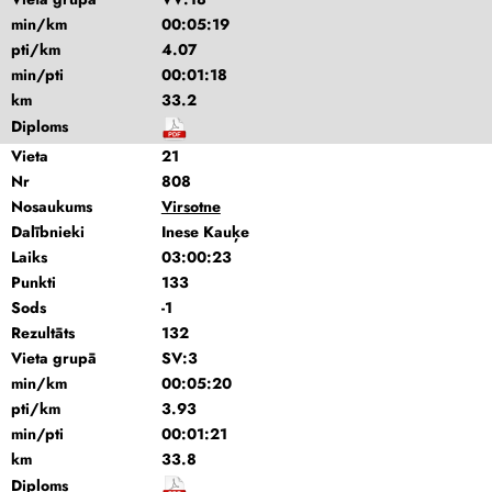
min/km
00:05:19
pti/km
4.07
min/pti
00:01:18
km
33.2
Diploms
Vieta
21
Nr
808
Nosaukums
Virsotne
Dalībnieki
Inese Kauķe
Laiks
03:00:23
Punkti
133
Sods
-1
Rezultāts
132
Vieta grupā
SV:3
min/km
00:05:20
pti/km
3.93
min/pti
00:01:21
km
33.8
Diploms