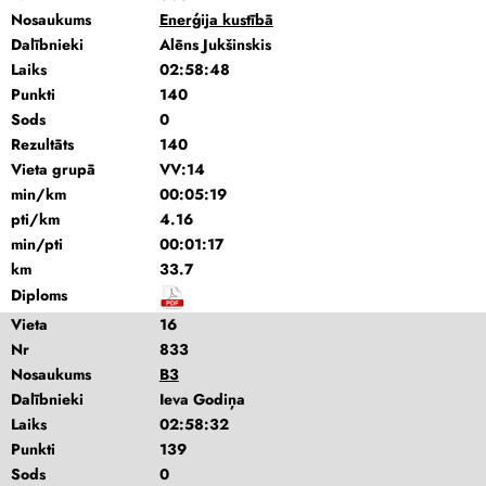
Nosaukums
Enerģija kustībā
Dalībnieki
Alēns Jukšinskis
Laiks
02:58:48
Punkti
140
Sods
0
Rezultāts
140
Vieta grupā
VV:14
min/km
00:05:19
pti/km
4.16
min/pti
00:01:17
km
33.7
Diploms
Vieta
16
Nr
833
Nosaukums
B3
Dalībnieki
Ieva Godiņa
Laiks
02:58:32
Punkti
139
Sods
0