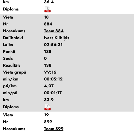
km
36.4
Diploms
Vieta
18
Nr
884
Nosaukums
Team 884
Dalībnieki
Ivars Klibiķis
Laiks
02:56:31
Punkti
138
Sods
0
Rezultāts
138
Vieta grupā
VV:16
min/km
00:05:12
pti/km
4.07
min/pti
00:01:17
km
33.9
Diploms
Vieta
19
Nr
899
Nosaukums
Team 899