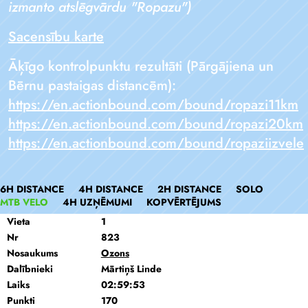
izmanto atslēgvārdu "Ropazu")
Sacensību karte
Āķīgo kontrolpunktu rezultāti (Pārgājiena un
Bērnu pastaigas distancēm):
https://en.actionbound.com/bound/ropazi11km
https://en.actionbound.com/bound/ropazi20km
https://en.actionbound.com/bound/ropaziizvele
6H DISTANCE
4H DISTANCE
2H DISTANCE
SOLO
MTB VELO
4H UZŅĒMUMI
KOPVĒRTĒJUMS
Vieta
1
Nr
823
Nosaukums
Ozons
Dalībnieki
Mārtiņš Linde
Laiks
02:59:53
Punkti
170