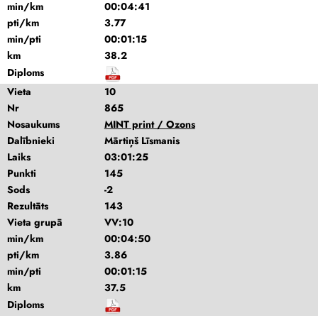
min/km
00:04:41
pti/km
3.77
min/pti
00:01:15
km
38.2
Diploms
Vieta
10
Nr
865
Nosaukums
MINT print / Ozons
Dalībnieki
Mārtiņš Līsmanis
Laiks
03:01:25
Punkti
145
Sods
-2
Rezultāts
143
Vieta grupā
VV:10
min/km
00:04:50
pti/km
3.86
min/pti
00:01:15
km
37.5
Diploms