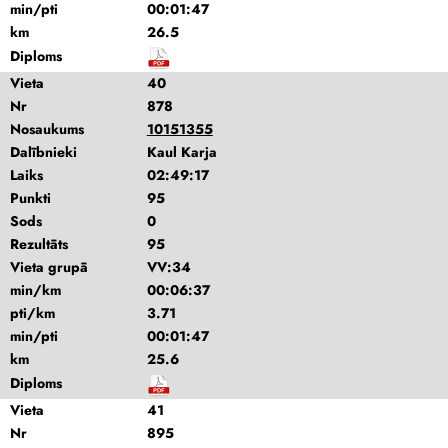
min/pti
00:01:47
km
26.5
Diploms
Vieta
40
Nr
878
Nosaukums
10151355
Dalībnieki
Kaul Karja
Laiks
02:49:17
Punkti
95
Sods
0
Rezultāts
95
Vieta grupā
VV:34
min/km
00:06:37
pti/km
3.71
min/pti
00:01:47
km
25.6
Diploms
Vieta
41
Nr
895