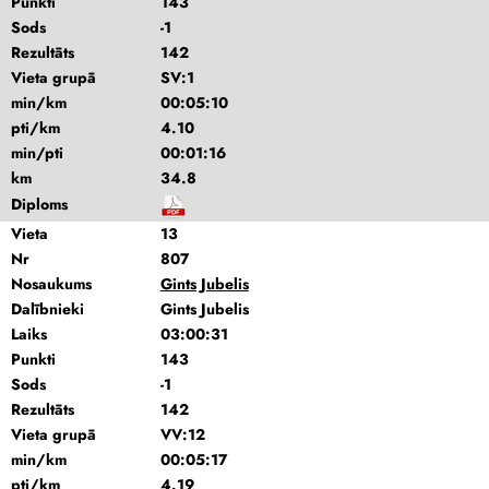
Punkti
143
Sods
-1
Rezultāts
142
Vieta grupā
SV:1
min/km
00:05:10
pti/km
4.10
min/pti
00:01:16
km
34.8
Diploms
Vieta
13
Nr
807
Nosaukums
Gints Jubelis
Dalībnieki
Gints Jubelis
Laiks
03:00:31
Punkti
143
Sods
-1
Rezultāts
142
Vieta grupā
VV:12
min/km
00:05:17
pti/km
4.19