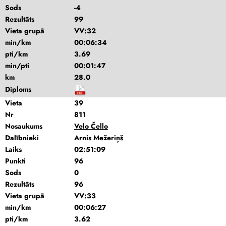
Sods
-4
Rezultāts
99
Vieta grupā
VV:32
min/km
00:06:34
pti/km
3.69
min/pti
00:01:47
km
28.0
Diploms
Vieta
39
Nr
811
Nosaukums
Velo Čello
Dalībnieki
Arnis Mežeriņš
Laiks
02:51:09
Punkti
96
Sods
0
Rezultāts
96
Vieta grupā
VV:33
min/km
00:06:27
pti/km
3.62