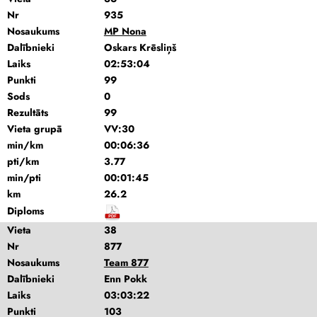
Nr
935
Nosaukums
MP Nona
Dalībnieki
Oskars Krēsliņš
Laiks
02:53:04
Punkti
99
Sods
0
Rezultāts
99
Vieta grupā
VV:30
min/km
00:06:36
pti/km
3.77
min/pti
00:01:45
km
26.2
Diploms
Vieta
38
Nr
877
Nosaukums
Team 877
Dalībnieki
Enn Pokk
Laiks
03:03:22
Punkti
103