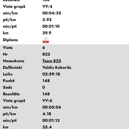
Vieta grupā
VV:4
min/km
00:04:35
pti/km
3.93
min/pti
00:01:10
km
39.9
Diploms
Vieta
6
Nr
822
Nosaukums
Team 822
Dalībnieki
Valdis Kokorišs
Laiks
02:59:18
Punkti
148
Sods
0
Rezultāts
148
Vieta grupā
VV:6
min/km
00:05:04
pti/km
4.18
min/pti
00:01:13
km
35.4