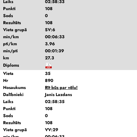
Laiks
02:58:33
Punkti
108
Sods
0
Rezultāts
108
Vieta grupā
SV:6
min/km
00:06:33
pti/km
3.96
min/pti
00:01:39
km
27.3
Diploms
Vieta
35
Nr
890
Nosaukums
Rīt būs par vēlu!
Dalībnieki
Janis Lazdans
Laiks
02:58:35
Punkti
108
Sods
0
Rezultāts
108
Vieta grupā
VV:29
min/km
00:06:33