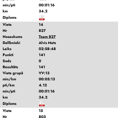
min/pti
00:01:16
km
34.2
Diploms
Vieta
14
Nr
827
Nosaukums
Team 827
Dalībnieki
Alvis Mats
Laiks
02:58:48
Punkti
141
Sods
0
Rezultāts
141
Vieta grupā
VV:13
min/km
00:05:13
pti/km
4.12
min/pti
00:01:16
km
34.2
Diploms
Vieta
15
Nr
803