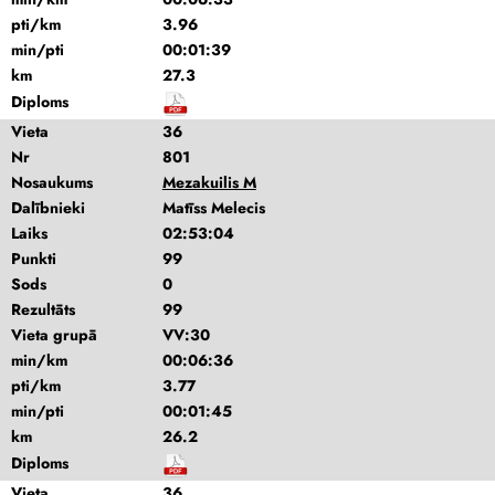
pti/km
3.96
min/pti
00:01:39
km
27.3
Diploms
Vieta
36
Nr
801
Nosaukums
Mezakuilis M
Dalībnieki
Matīss Melecis
Laiks
02:53:04
Punkti
99
Sods
0
Rezultāts
99
Vieta grupā
VV:30
min/km
00:06:36
pti/km
3.77
min/pti
00:01:45
km
26.2
Diploms
Vieta
36