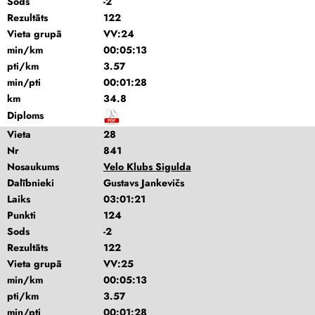
Sods
-2
Rezultāts
122
Vieta grupā
VV:24
min/km
00:05:13
pti/km
3.57
min/pti
00:01:28
km
34.8
Diploms
Vieta
28
Nr
841
Nosaukums
Velo Klubs Sigulda
Dalībnieki
Gustavs Jankevičs
Laiks
03:01:21
Punkti
124
Sods
-2
Rezultāts
122
Vieta grupā
VV:25
min/km
00:05:13
pti/km
3.57
min/pti
00:01:28