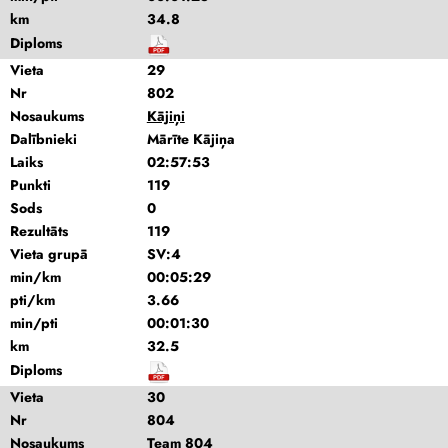
km
34.8
Diploms
Vieta
29
Nr
802
Nosaukums
Kājiņi
Dalībnieki
Mārīte Kājiņa
Laiks
02:57:53
Punkti
119
Sods
0
Rezultāts
119
Vieta grupā
SV:4
min/km
00:05:29
pti/km
3.66
min/pti
00:01:30
km
32.5
Diploms
Vieta
30
Nr
804
Nosaukums
Team 804