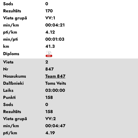
Sods
0
Rezultāts
170
Vieta grupā
VV:1
min/km
00:04:21
pti/km
4.12
min/pti
00:01:03
km
41.3
Diploms
Vieta
2
Nr
847
Nosaukums
Team 847
Dalībnieki
Toms Veits
Laiks
03:00:00
Punkti
158
Sods
0
Rezultāts
158
Vieta grupā
VV:2
min/km
00:04:47
pti/km
4.19