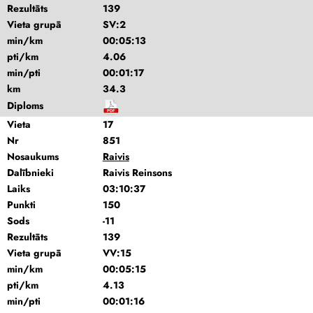
Rezultāts
139
Vieta grupā
SV:2
min/km
00:05:13
pti/km
4.06
min/pti
00:01:17
km
34.3
Diploms
Vieta
17
Nr
851
Nosaukums
Raivis
Dalībnieki
Raivis Reinsons
Laiks
03:10:37
Punkti
150
Sods
-11
Rezultāts
139
Vieta grupā
VV:15
min/km
00:05:15
pti/km
4.13
min/pti
00:01:16