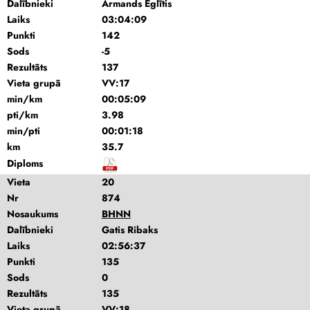
Dalībnieki
Armands Eglītis
Laiks
03:04:09
Punkti
142
Sods
-5
Rezultāts
137
Vieta grupā
VV:17
min/km
00:05:09
pti/km
3.98
min/pti
00:01:18
km
35.7
Diploms
Vieta
20
Nr
874
Nosaukums
BHNN
Dalībnieki
Gatis Ribaks
Laiks
02:56:37
Punkti
135
Sods
0
Rezultāts
135
Vieta grupā
VV:18