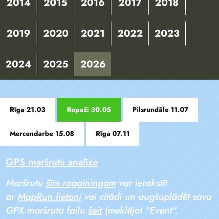
2014
2015
2016
2017
2018
2019
2020
2021
2022
2023
2024
2025
2026
Rīga 21.03
Ropaži 30.05
Pilsrundāle 11.07
Mercendarbe 15.08
Rīga 07.11
GPS maršrutu analīze
Maršrutu
šīm rogainingam
var ierakstīt
ar
MapRun lietoni
vai citādi un augšuplādēt savu
GPX maršruta failu
šeit
(meklējot "Event",