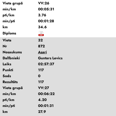
Vieta grupā
VV:26
min/km
00:05:31
pti/km
3.76
min/pti
00:01:28
km
34.6
Diploms
Vieta
32
Nr
872
Nosaukums
Asari
Dalībnieki
Guntars Levics
Laiks
02:57:37
Punkti
117
Sods
0
Rezultāts
117
Vieta grupā
VV:27
min/km
00:06:22
pti/km
4.20
min/pti
00:01:31
km
27.9