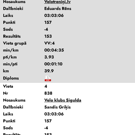
Nosaukums
Velotreniņi.lv
Dalībnieki
Eduards Rēns
Laiks
03:03:06
Punkti
157
Sods
-4
Rezultāts
153
Vieta grupā
VV:4
min/km
00:04:35
pti/km
3.93
min/pti
00:01:10
km
39.9
Diploms
Vieta
4
Nr
838
Nosaukums
Velo klubs Sigulda
Dalībnieki
Sandis Griķis
Laiks
03:03:06
Punkti
157
Sods
-4
Rezultāts
153