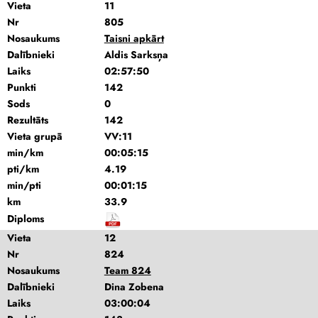
Vieta
11
Nr
805
Nosaukums
Taisni apkārt
Dalībnieki
Aldis Sarksņa
Laiks
02:57:50
Punkti
142
Sods
0
Rezultāts
142
Vieta grupā
VV:11
min/km
00:05:15
pti/km
4.19
min/pti
00:01:15
km
33.9
Diploms
Vieta
12
Nr
824
Nosaukums
Team 824
Dalībnieki
Dina Zobena
Laiks
03:00:04