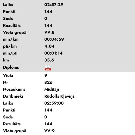
Laiks
02:57:29
Punkti
144
Sods
0
Rezultāts
144
Vieta grupā
VV:8
min/km
00:04:59
pti/km
4.04
min/pti
00:01:14
km
35.6
Diploms
Vieta
9
Nr
826
Nosaukums
Mīdītāji
Dalībnieki
Rūdolfs Kļaviņš
Laiks
02:59:00
Punkti
144
Sods
0
Rezultāts
144
Vieta grupā
VV:9