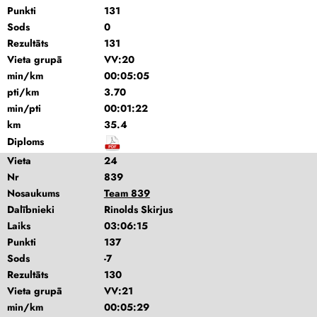
Punkti
131
Sods
0
Rezultāts
131
Vieta grupā
VV:20
min/km
00:05:05
pti/km
3.70
min/pti
00:01:22
km
35.4
Diploms
Vieta
24
Nr
839
Nosaukums
Team 839
Dalībnieki
Rinolds Skirjus
Laiks
03:06:15
Punkti
137
Sods
-7
Rezultāts
130
Vieta grupā
VV:21
min/km
00:05:29