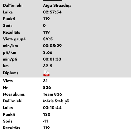
Dalībnieki
Aiga Strazdiņa
Laiks
02:57:54
Punkti
119
Sods
0
Rezultāts
119
Vieta grupā
SV:5
min/km
00:05:29
pti/km
3.66
min/pti
00:01:30
km
32.5
Diploms
Vieta
31
Nr
836
Nosaukums
Team 836
Dalībnieki
Māris Stabiņš
Laiks
03:10:44
Punkti
130
Sods
-11
Rezultāts
119