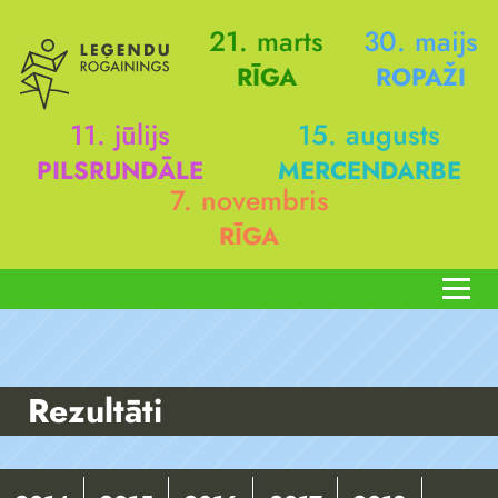
21. marts
30. maijs
RĪGA
ROPAŽI
11. jūlijs
15. augusts
PILSRUNDĀLE
MERCENDARBE
7. novembris
RĪGA
Rezultāti