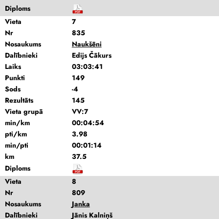
Diploms
Vieta
7
Nr
835
Nosaukums
Naukšēni
Dalībnieki
Edijs Čākurs
Laiks
03:03:41
Punkti
149
Sods
-4
Rezultāts
145
Vieta grupā
VV:7
min/km
00:04:54
pti/km
3.98
min/pti
00:01:14
km
37.5
Diploms
Vieta
8
Nr
809
Nosaukums
Janka
Dalībnieki
Jānis Kalniņš