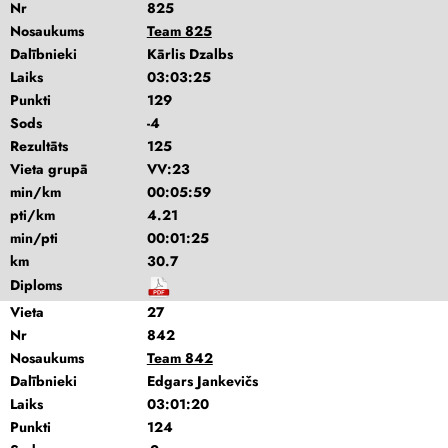
Nr
825
Nosaukums
Team 825
Dalībnieki
Kārlis Dzalbs
Laiks
03:03:25
Punkti
129
Sods
-4
Rezultāts
125
Vieta grupā
VV:23
min/km
00:05:59
pti/km
4.21
min/pti
00:01:25
km
30.7
Diploms
Vieta
27
Nr
842
Nosaukums
Team 842
Dalībnieki
Edgars Jankevičs
Laiks
03:01:20
Punkti
124