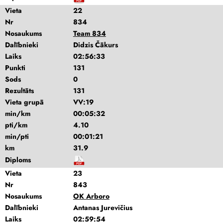
Vieta
22
Nr
834
Nosaukums
Team 834
Dalībnieki
Didzis Čākurs
Laiks
02:56:33
Punkti
131
Sods
0
Rezultāts
131
Vieta grupā
VV:19
min/km
00:05:32
pti/km
4.10
min/pti
00:01:21
km
31.9
Diploms
Vieta
23
Nr
843
Nosaukums
OK Arboro
Dalībnieki
Antanas Jurevičius
Laiks
02:59:54