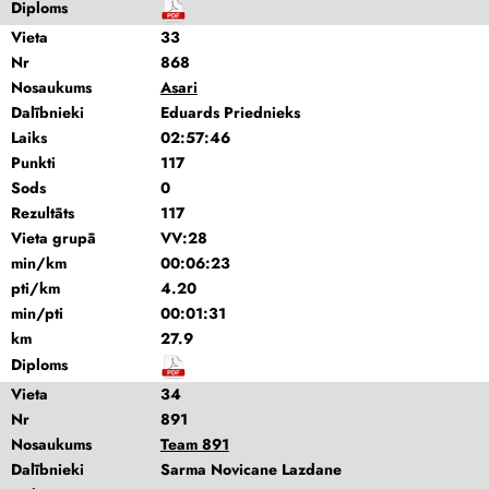
Diploms
Vieta
33
Nr
868
Nosaukums
Asari
Dalībnieki
Eduards Priednieks
Laiks
02:57:46
Punkti
117
Sods
0
Rezultāts
117
Vieta grupā
VV:28
min/km
00:06:23
pti/km
4.20
min/pti
00:01:31
km
27.9
Diploms
Vieta
34
Nr
891
Nosaukums
Team 891
Dalībnieki
Sarma Novicane Lazdane