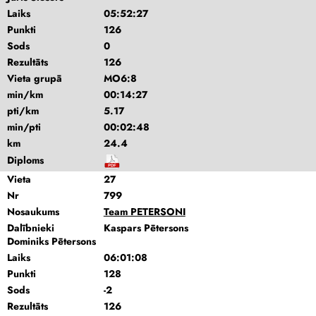
Laiks
05:52:27
Punkti
126
Sods
0
Rezultāts
126
Vieta grupā
MO6:8
min/km
00:14:27
pti/km
5.17
min/pti
00:02:48
km
24.4
Diploms
Vieta
27
Nr
799
Nosaukums
Team PETERSONI
Dalībnieki
Kaspars Pētersons
Dominiks Pētersons
Laiks
06:01:08
Punkti
128
Sods
-2
Rezultāts
126