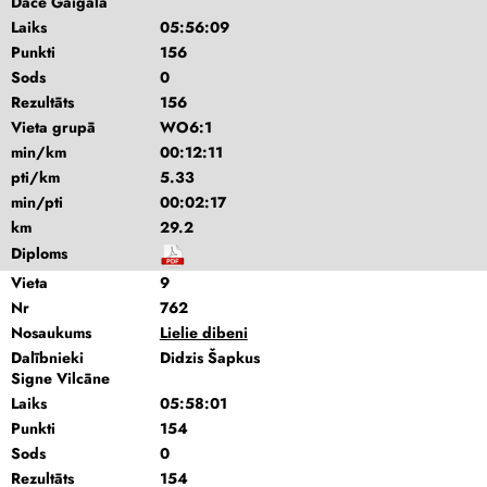
Dace Gaigala
Laiks
05:56:09
Punkti
156
Sods
0
Rezultāts
156
Vieta grupā
WO6:1
min/km
00:12:11
pti/km
5.33
min/pti
00:02:17
km
29.2
Diploms
Vieta
9
Nr
762
Nosaukums
Lielie dibeni
Dalībnieki
Didzis Šapkus
Signe Vilcāne
Laiks
05:58:01
Punkti
154
Sods
0
Rezultāts
154