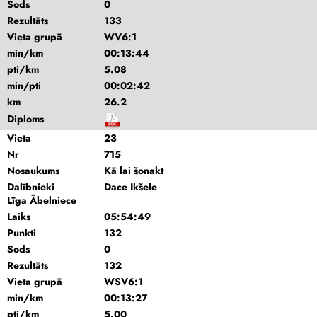
Sods
0
Rezultāts
133
Vieta grupā
WV6:1
min/km
00:13:44
pti/km
5.08
min/pti
00:02:42
km
26.2
Diploms
Vieta
23
Nr
715
Nosaukums
Kā lai šonakt
Dalībnieki
Dace Ikšele
Līga Ābelniece
Laiks
05:54:49
Punkti
132
Sods
0
Rezultāts
132
Vieta grupā
WSV6:1
min/km
00:13:27
pti/km
5.00