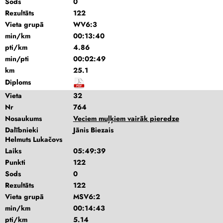
Sods
0
Rezultāts
122
Vieta grupā
WV6:3
min/km
00:13:40
pti/km
4.86
min/pti
00:02:49
km
25.1
Diploms
Vieta
32
Nr
764
Nosaukums
Veciem muļķiem vairāk pieredze
Dalībnieki
Jānis Biezais
Helmuts Lukačovs
Laiks
05:49:39
Punkti
122
Sods
0
Rezultāts
122
Vieta grupā
MSV6:2
min/km
00:14:43
pti/km
5.14