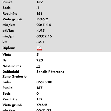
Punkti
159
Sods
-1
Rezultāts
158
Vieta grupā
MO6:2
min/km
00:11:14
pti/km
4.95
min/pti
00:02:16
km
32.1
Diploms
Vieta
5
Nr
720
Nosaukums
PL
Dalībnieki
Sandis Pētersons
Zane Gruberte
Laiks
05:55:00
Punkti
157
Sods
0
Rezultāts
157
Vieta grupā
XV6:2
min/km
00:11:22