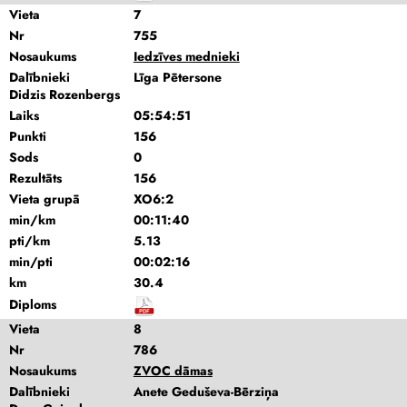
Vieta
7
Nr
755
Nosaukums
Iedzīves mednieki
Dalībnieki
Līga Pētersone
Didzis Rozenbergs
Laiks
05:54:51
Punkti
156
Sods
0
Rezultāts
156
Vieta grupā
XO6:2
min/km
00:11:40
pti/km
5.13
min/pti
00:02:16
km
30.4
Diploms
Vieta
8
Nr
786
Nosaukums
ZVOC dāmas
Dalībnieki
Anete Geduševa-Bērziņa