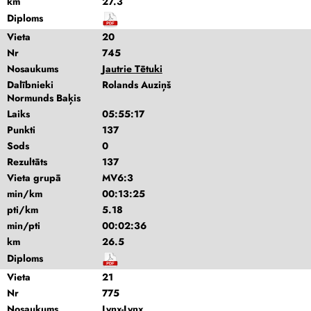
km
27.3
Diploms
Vieta
20
Nr
745
Nosaukums
Jautrie Tētuki
Dalībnieki
Rolands Auziņš
Normunds Baķis
Laiks
05:55:17
Punkti
137
Sods
0
Rezultāts
137
Vieta grupā
MV6:3
min/km
00:13:25
pti/km
5.18
min/pti
00:02:36
km
26.5
Diploms
Vieta
21
Nr
775
Nosaukums
Lynx-Lynx