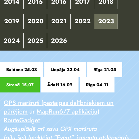
2014
2015
2016
2017
2018
2019
2020
2021
2022
2023
2024
2025
2026
Baldone 25.03
Liepāja 22.04
Rīga 21.05
Strenči 15.07
Ādaži 16.09
Rīga 04.11
GPS maršruti (pastaigas dalībniekiem un
pārējiem
ar
MapRun6/7 aplikāciju
)
RouteGadget
Augšuplādē arī savu GPX maršruta
failu
šeit
(meklējot "Event", izmanto atslēgvārdu