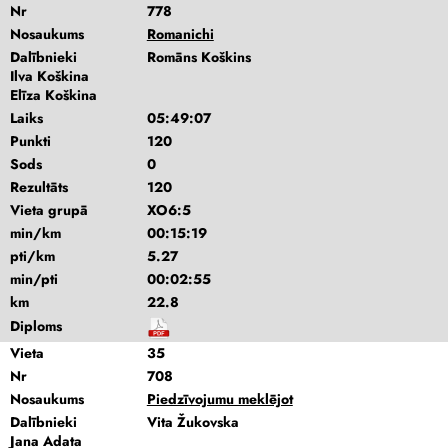
Nr
778
Nosaukums
Romanichi
Dalībnieki
Romāns Koškins
Ilva Koškina
Elīza Koškina
Laiks
05:49:07
Punkti
120
Sods
0
Rezultāts
120
Vieta grupā
XO6:5
min/km
00:15:19
pti/km
5.27
min/pti
00:02:55
km
22.8
Diploms
Vieta
35
Nr
708
Nosaukums
Piedzīvojumu meklējot
Dalībnieki
Vita Žukovska
Jana Adata