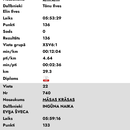
Dalībnieki
Tõnu Ilves
Elin Ilves
Laiks
05:53:29
Punkti
136
Sods
0
Rezultāts
136
Vieta grupā
XSV6:1
min/km
00:12:04
pti/km
4.64
min/pti
00:02:36
km
29.3
Diploms
Vieta
22
Nr
740
Nosaukums
MĀSAS KRĀSAS
Dalībnieki
INGŪNA NAIKA
EVIJA ŠVECA
Laiks
05:59:16
Punkti
133