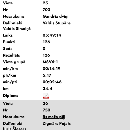
Vieta
25
Nr
703
Nosaukums
Gandrīz dvīņi
Dalībnieki
Valdis Stupāns
Valdis Sirsniņš
Laiks
05:49:14
Punkti
126
Sods
0
Rezultāts
126
Vieta grupā
MSV6:1
min/km
00:14:19
pti/km
5.17
min/pti
00:02:46
km
24.4
Diploms
Vieta
26
Nr
750
Nosaukums
Rs meža pīļi
Dalībnieki
Zigmārs Pujats
Juris Šlesers