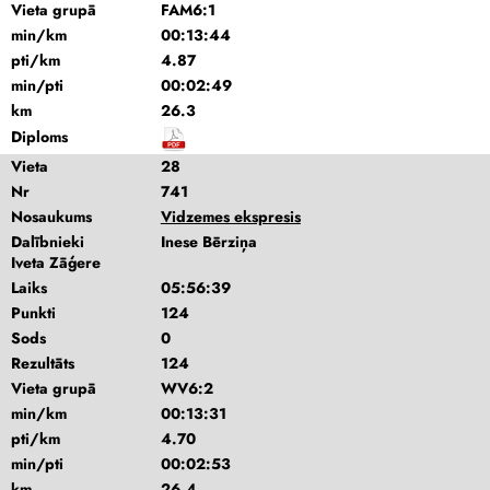
Vieta grupā
FAM6:1
min/km
00:13:44
pti/km
4.87
min/pti
00:02:49
km
26.3
Diploms
Vieta
28
Nr
741
Nosaukums
Vidzemes ekspresis
Dalībnieki
Inese Bērziņa
Iveta Zāģere
Laiks
05:56:39
Punkti
124
Sods
0
Rezultāts
124
Vieta grupā
WV6:2
min/km
00:13:31
pti/km
4.70
min/pti
00:02:53
km
26.4