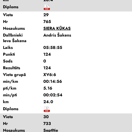
Diploms
Vieta
29
Nr
765
Nosaukums
SIERA KŪKAS
Dalībnieki
Andris Šakens
Ieva Šakena
Laiks
05:58:55
Punkti
124
Sods
0
Rezultāts
124
Vieta grupā
XV6:6
min/km
00:14:56
pti/km
5.16
min/pti
00:02:54
km
24.0
Diploms
Vieta
30
Nr
733
Nosaukums
Septītie