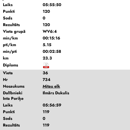
Laiks
05:55:50
Punkti
120
Sods
0
Rezultāts
120
Vieta grupā
WV6:4
min/km
00:15:16
pti/km
5.15
min/pti
00:02:58
km
23.3
Diploms
Vieta
36
Nr
734
Nosaukums
Mitau elk
Dalībnieki
Ilmārs Dukulis
Inta Poriķe
Laiks
05:56:59
Punkti
119
Sods
0
Rezultāts
119