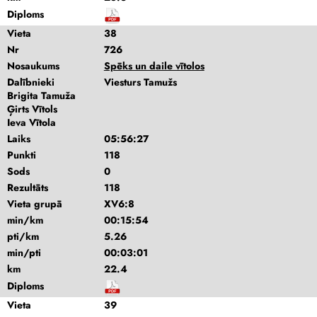
Diploms
Vieta
38
Nr
726
Nosaukums
Spēks un daile vītolos
Dalībnieki
Viesturs Tamužs
Brigita Tamuža
Ģirts Vītols
Ieva Vītola
Laiks
05:56:27
Punkti
118
Sods
0
Rezultāts
118
Vieta grupā
XV6:8
min/km
00:15:54
pti/km
5.26
min/pti
00:03:01
km
22.4
Diploms
Vieta
39