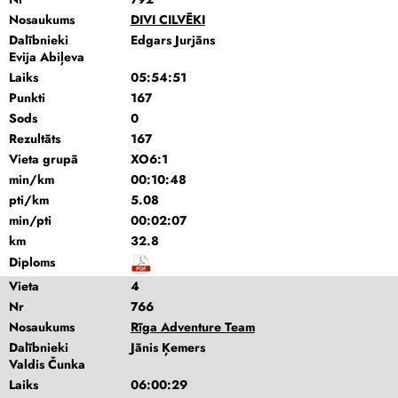
Nosaukums
DIVI CILVĒKI
Dalībnieki
Edgars Jurjāns
Evija Abiļeva
Laiks
05:54:51
Punkti
167
Sods
0
Rezultāts
167
Vieta grupā
XO6:1
min/km
00:10:48
pti/km
5.08
min/pti
00:02:07
km
32.8
Diploms
Vieta
4
Nr
766
Nosaukums
Rīga Adventure Team
Dalībnieki
Jānis Ķemers
Valdis Čunka
Laiks
06:00:29