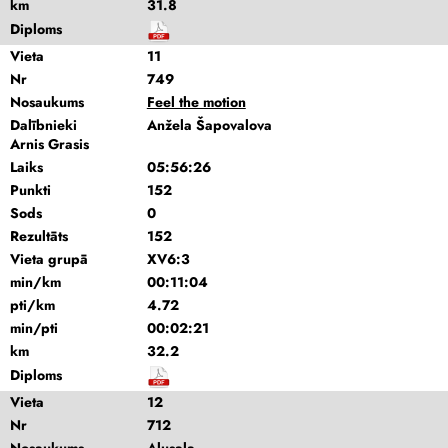
km
31.8
Diploms
Vieta
11
Nr
749
Nosaukums
Feel the motion
Dalībnieki
Anžela Šapovalova
Arnis Grasis
Laiks
05:56:26
Punkti
152
Sods
0
Rezultāts
152
Vieta grupā
XV6:3
min/km
00:11:04
pti/km
4.72
min/pti
00:02:21
km
32.2
Diploms
Vieta
12
Nr
712