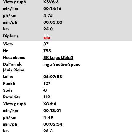
Vieta grupā
XSV6:3
min/km
00:14:16
pti/km
4.75
min/pti
00:03:00
km
25.0
Diploms
Vieta
37
Nr
793
Nosaukums
SK Lejas Lībieši
Dalībnieki
Inga Sudāre-Špune
Jānis Rieba
Laiks
06:07:53
Punkti
127
Sods
-8
Rezultāts
119
Vieta grupā
XO6:6
min/km
00:13:01
pti/km
4.49
min/pti
00:02:54
km
28.3