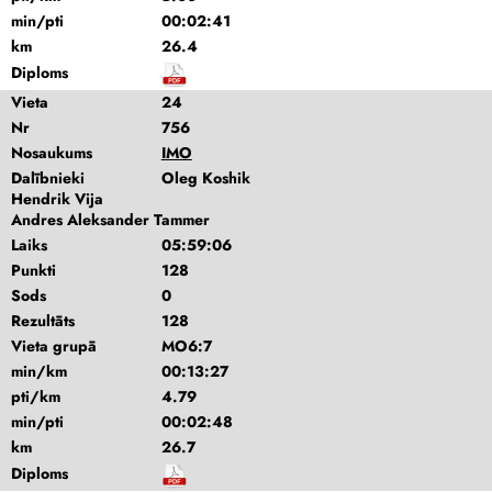
min/pti
00:02:41
km
26.4
Diploms
Vieta
24
Nr
756
Nosaukums
IMO
Dalībnieki
Oleg Koshik
Hendrik Vija
Andres Aleksander Tammer
Laiks
05:59:06
Punkti
128
Sods
0
Rezultāts
128
Vieta grupā
MO6:7
min/km
00:13:27
pti/km
4.79
min/pti
00:02:48
km
26.7
Diploms