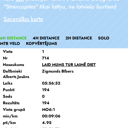
"Strencupites" tikai latīņu, ne latviešu burtiem)
Sacensību karte
6H DISTANCE
4H DISTANCE
2H DISTANCE
SOLO
MTB VELO
KOPVĒRTĒJUMS
Vieta
1
Nr
714
Nosaukums
LAID MUMS TUR LAIMĒ DIET
Dalībnieki
Zigmunds Bībers
Alberts Jasāns
Laiks
05:56:52
Punkti
194
Sods
0
Rezultāts
194
Vieta grupā
MO6:1
min/km
00:09:06
pti/km
4.95