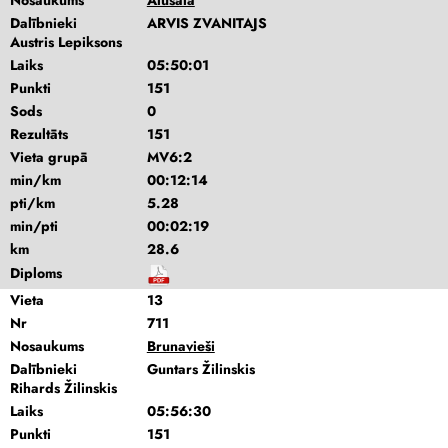
Nosaukums
Alusala
Dalībnieki
ARVIS ZVANITAJS
Austris Lepiksons
Laiks
05:50:01
Punkti
151
Sods
0
Rezultāts
151
Vieta grupā
MV6:2
min/km
00:12:14
pti/km
5.28
min/pti
00:02:19
km
28.6
Diploms
Vieta
13
Nr
711
Nosaukums
Brunavieši
Dalībnieki
Guntars Žilinskis
Rihards Žilinskis
Laiks
05:56:30
Punkti
151