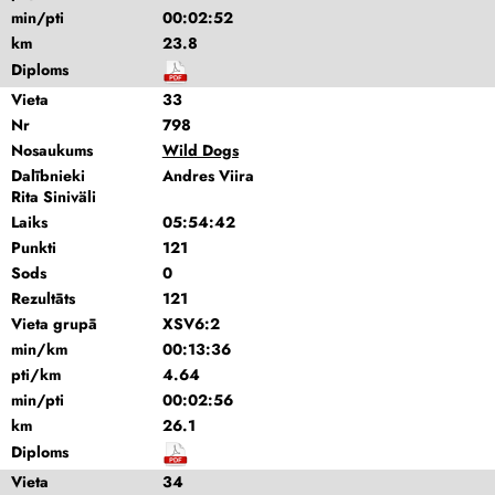
min/pti
00:02:52
km
23.8
Diploms
Vieta
33
Nr
798
Nosaukums
Wild Dogs
Dalībnieki
Andres Viira
Rita Siniväli
Laiks
05:54:42
Punkti
121
Sods
0
Rezultāts
121
Vieta grupā
XSV6:2
min/km
00:13:36
pti/km
4.64
min/pti
00:02:56
km
26.1
Diploms
Vieta
34