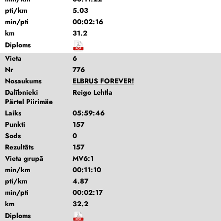
pti/km
5.03
min/pti
00:02:16
km
31.2
Diploms
Vieta
6
Nr
776
Nosaukums
ELBRUS FOREVER!
Dalībnieki
Reigo Lehtla
Pärtel Piirimäe
Laiks
05:59:46
Punkti
157
Sods
0
Rezultāts
157
Vieta grupā
MV6:1
min/km
00:11:10
pti/km
4.87
min/pti
00:02:17
km
32.2
Diploms