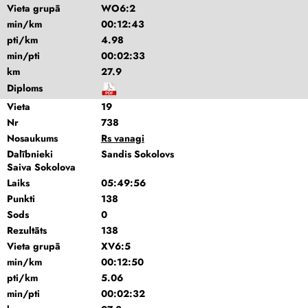
Vieta grupā
WO6:2
min/km
00:12:43
pti/km
4.98
min/pti
00:02:33
km
27.9
Diploms
Vieta
19
Nr
738
Nosaukums
Rs vanagi
Dalībnieki
Sandis Sokolovs
Saiva Sokolova
Laiks
05:49:56
Punkti
138
Sods
0
Rezultāts
138
Vieta grupā
XV6:5
min/km
00:12:50
pti/km
5.06
min/pti
00:02:32