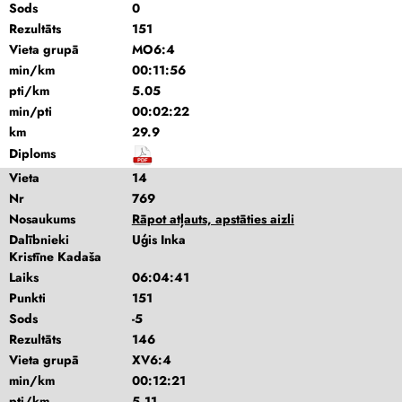
Sods
0
Rezultāts
151
Vieta grupā
MO6:4
min/km
00:11:56
pti/km
5.05
min/pti
00:02:22
km
29.9
Diploms
Vieta
14
Nr
769
Nosaukums
Rāpot atļauts, apstāties aizli
Dalībnieki
Uģis Inka
Kristīne Kadaša
Laiks
06:04:41
Punkti
151
Sods
-5
Rezultāts
146
Vieta grupā
XV6:4
min/km
00:12:21
pti/km
5.11