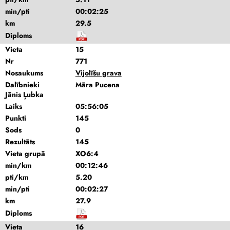
min/pti
00:02:25
km
29.5
Diploms
Vieta
15
Nr
771
Nosaukums
Vijolīšu grava
Dalībnieki
Māra Pucena
Jānis Ļubka
Laiks
05:56:05
Punkti
145
Sods
0
Rezultāts
145
Vieta grupā
XO6:4
min/km
00:12:46
pti/km
5.20
min/pti
00:02:27
km
27.9
Diploms
Vieta
16