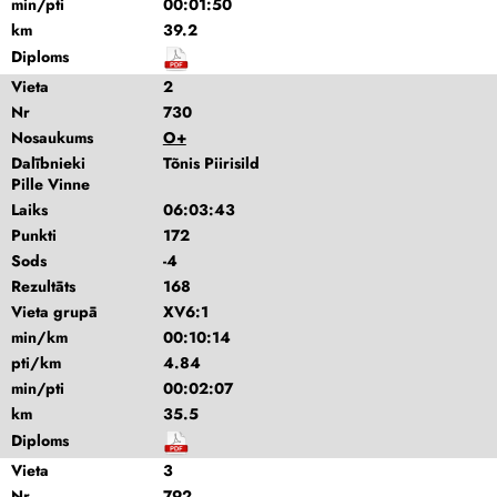
min/pti
00:01:50
km
39.2
Diploms
Vieta
2
Nr
730
Nosaukums
O+
Dalībnieki
Tõnis Piirisild
Pille Vinne
Laiks
06:03:43
Punkti
172
Sods
-4
Rezultāts
168
Vieta grupā
XV6:1
min/km
00:10:14
pti/km
4.84
min/pti
00:02:07
km
35.5
Diploms
Vieta
3
Nr
792