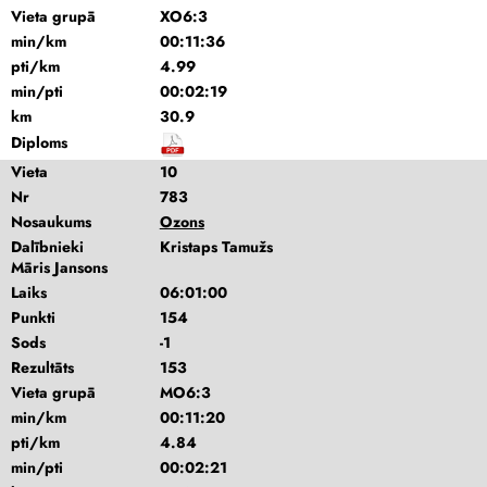
Vieta grupā
XO6:3
min/km
00:11:36
pti/km
4.99
min/pti
00:02:19
km
30.9
Diploms
Vieta
10
Nr
783
Nosaukums
Ozons
Dalībnieki
Kristaps Tamužs
Māris Jansons
Laiks
06:01:00
Punkti
154
Sods
-1
Rezultāts
153
Vieta grupā
MO6:3
min/km
00:11:20
pti/km
4.84
min/pti
00:02:21