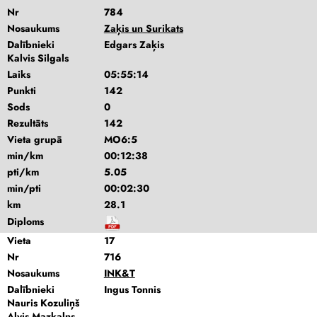
Nr
784
Nosaukums
Zaķis un Surikats
Dalībnieki
Edgars Zaķis
Kalvis Silgals
Laiks
05:55:14
Punkti
142
Sods
0
Rezultāts
142
Vieta grupā
MO6:5
min/km
00:12:38
pti/km
5.05
min/pti
00:02:30
km
28.1
Diploms
Vieta
17
Nr
716
Nosaukums
INK&T
Dalībnieki
Ingus Tonnis
Nauris Kozuliņš
Alvis Mazkalns