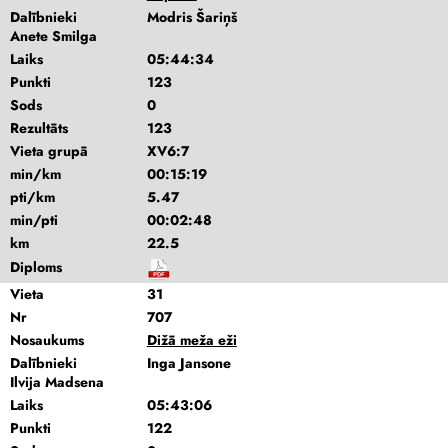
Dalībnieki
Modris Šariņš
Anete Smilga
Laiks
05:44:34
Punkti
123
Sods
0
Rezultāts
123
Vieta grupā
XV6:7
min/km
00:15:19
pti/km
5.47
min/pti
00:02:48
km
22.5
Diploms
Vieta
31
Nr
707
Nosaukums
Dižā meža eži
Dalībnieki
Inga Jansone
Ilvija Madsena
Laiks
05:43:06
Punkti
122