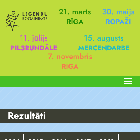
21. marts
30. maijs
RĪGA
ROPAŽI
11. jūlijs
15. augusts
PILSRUNDĀLE
MERCENDARBE
7. novembris
RĪGA
Rezultāti