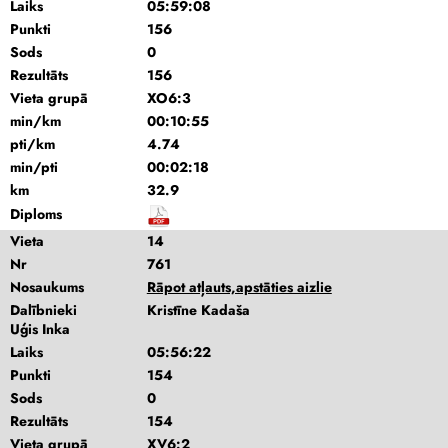
Laiks
05:59:08
Punkti
156
Sods
0
Rezultāts
156
Vieta grupā
XO6:3
min/km
00:10:55
pti/km
4.74
min/pti
00:02:18
km
32.9
Diploms
Vieta
14
Nr
761
Nosaukums
Rāpot atļauts,apstāties aizlie
Dalībnieki
Kristīne Kadaša
Uģis Inka
Laiks
05:56:22
Punkti
154
Sods
0
Rezultāts
154
Vieta grupā
XV6:2