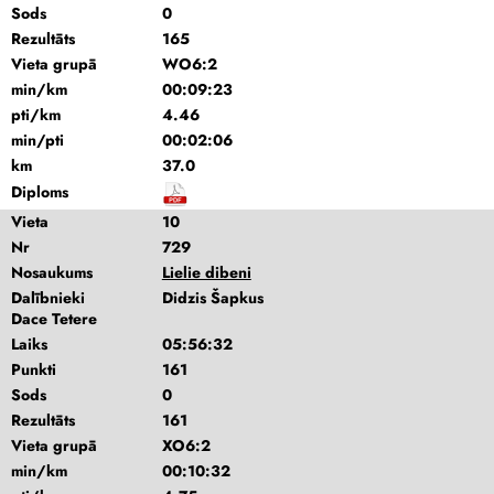
Sods
0
Rezultāts
165
Vieta grupā
WO6:2
min/km
00:09:23
pti/km
4.46
min/pti
00:02:06
km
37.0
Diploms
Vieta
10
Nr
729
Nosaukums
Lielie dibeni
Dalībnieki
Didzis Šapkus
Dace Tetere
Laiks
05:56:32
Punkti
161
Sods
0
Rezultāts
161
Vieta grupā
XO6:2
min/km
00:10:32