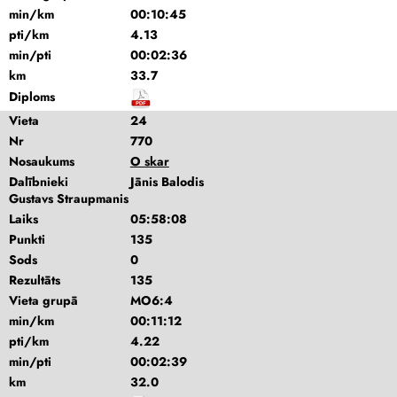
min/km
00:10:45
pti/km
4.13
min/pti
00:02:36
km
33.7
Diploms
Vieta
24
Nr
770
Nosaukums
O skar
Dalībnieki
Jānis Balodis
Gustavs Straupmanis
Laiks
05:58:08
Punkti
135
Sods
0
Rezultāts
135
Vieta grupā
MO6:4
min/km
00:11:12
pti/km
4.22
min/pti
00:02:39
km
32.0