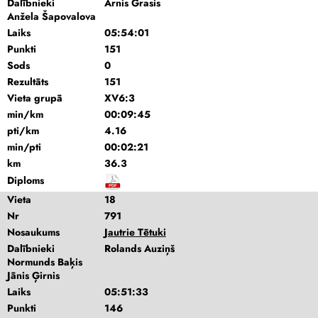
Dalībnieki
Arnis Grasis
Anžela Šapovalova
Laiks
05:54:01
Punkti
151
Sods
0
Rezultāts
151
Vieta grupā
XV6:3
min/km
00:09:45
pti/km
4.16
min/pti
00:02:21
km
36.3
Diploms
Vieta
18
Nr
791
Nosaukums
Jautrie Tētuki
Dalībnieki
Rolands Auziņš
Normunds Baķis
Jānis Ģirnis
Laiks
05:51:33
Punkti
146