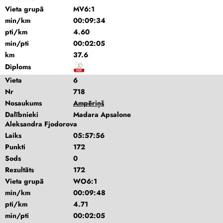
Vieta grupā
MV6:1
min/km
00:09:34
pti/km
4.60
min/pti
00:02:05
km
37.6
Diploms
Vieta
6
Nr
718
Nosaukums
Ampēriņš
Dalībnieki
Madara Apsalone
Aleksandra Fjodorova
Laiks
05:57:56
Punkti
172
Sods
0
Rezultāts
172
Vieta grupā
WO6:1
min/km
00:09:48
pti/km
4.71
min/pti
00:02:05