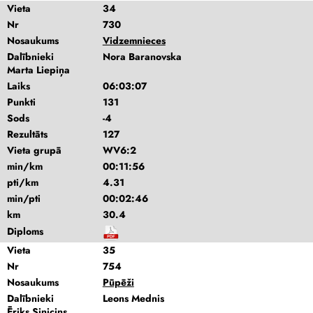
Vieta
34
Nr
730
Nosaukums
Vidzemnieces
Dalībnieki
Nora Baranovska
Marta Liepiņa
Laiks
06:03:07
Punkti
131
Sods
-4
Rezultāts
127
Vieta grupā
WV6:2
min/km
00:11:56
pti/km
4.31
min/pti
00:02:46
km
30.4
Diploms
Vieta
35
Nr
754
Nosaukums
Pūpēži
Dalībnieki
Leons Mednis
Ēriks Siņicins