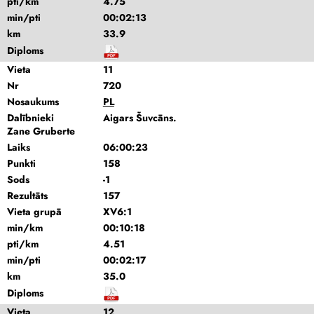
pti/km
4.75
min/pti
00:02:13
km
33.9
Diploms
Vieta
11
Nr
720
Nosaukums
PL
Dalībnieki
Aigars Šuvcāns.
Zane Gruberte
Laiks
06:00:23
Punkti
158
Sods
-1
Rezultāts
157
Vieta grupā
XV6:1
min/km
00:10:18
pti/km
4.51
min/pti
00:02:17
km
35.0
Diploms
Vieta
12