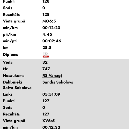
Punkti
128
Sods
0
Rezultāts
128
Vieta grupā
MO6:5
min/km
00:12:20
pti/km
4.45
min/pti
00:02:46
km
28.8
Diploms
Vieta
32
Nr
747
Nosaukums
RS Vanagi
Dalībnieki
Sandis Sokolovs
Saiva Sokolova
Laiks
05:51:09
Punkti
127
Sods
0
Rezultāts
127
Vieta grupā
XV6:5
min/km
00:12:33