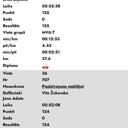
Laiks
05:55:38
Punkti
125
Sods
0
Rezultāts
125
Vieta grupā
MV6:7
min/km
00:12:53
pti/km
4.53
min/pti
00:02:51
km
27.6
Diploms
Vieta
36
Nr
707
Nosaukums
Piedzīvojumu meklējot
Dalībnieki
Vita Žukovska
Jana Adata
Laiks
05:52:08
Punkti
124
Sods
0
Rezultāts
124