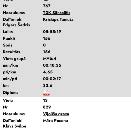
Nr
767
Nosaukums
TDK Sānsolītis
Dalībnieki
Kristaps Tamužs
Edgars Šadris
Laiks
05:55:19
Punkti
156
Sods
0
Rezultāts
156
Vieta grupā
MV6:4
min/km
00:10:35
pti/km
4.65
min/pti
00:02:17
km
33.6
Diploms
Vieta
13
Nr
829
Nosaukums
Vijolīšu grava
Dalībnieki
Māra Pucena
Klāvs Svilpe