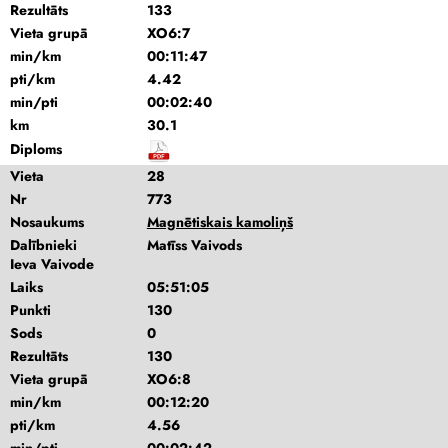
Rezultāts
133
Vieta grupā
XO6:7
min/km
00:11:47
pti/km
4.42
min/pti
00:02:40
km
30.1
Diploms
Vieta
28
Nr
773
Nosaukums
Magnētiskais kamoliņš
Dalībnieki
Matīss Vaivods
Ieva Vaivode
Laiks
05:51:05
Punkti
130
Sods
0
Rezultāts
130
Vieta grupā
XO6:8
min/km
00:12:20
pti/km
4.56