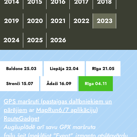
2014
2015
2016
2017
2018
2019
2020
2021
2022
2023
2024
2025
2026
Baldone 25.03
Liepāja 22.04
Rīga 21.05
Strenči 15.07
Ādaži 16.09
Rīga 04.11
GPS maršruti (pastaigas dalībniekiem un
pārējiem
ar
MapRun6/7 aplikāciju
)
RouteGadget
Augšuplādē arī savu GPX maršruta
failu
šeit
(meklējot "Event", izmanto atslēgvārdu