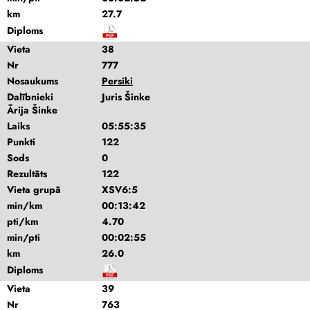
km
27.7
Diploms
Vieta
38
Nr
777
Nosaukums
Persiki
Dalībnieki
Juris Šinke
Ārija Šinke
Laiks
05:55:35
Punkti
122
Sods
0
Rezultāts
122
Vieta grupā
XSV6:5
min/km
00:13:42
pti/km
4.70
min/pti
00:02:55
km
26.0
Diploms
Vieta
39
Nr
763