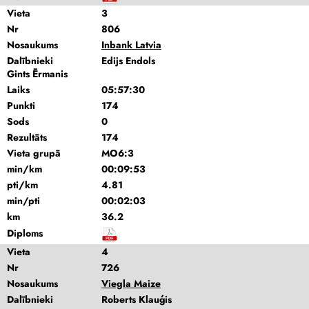
Vieta
3
Nr
806
Nosaukums
Inbank Latvia
Dalībnieki
Edijs Endols
Gints Ērmanis
Laiks
05:57:30
Punkti
174
Sods
0
Rezultāts
174
Vieta grupā
MO6:3
min/km
00:09:53
pti/km
4.81
min/pti
00:02:03
km
36.2
Diploms
Vieta
4
Nr
726
Nosaukums
Viegla Maize
Dalībnieki
Roberts Klauģis