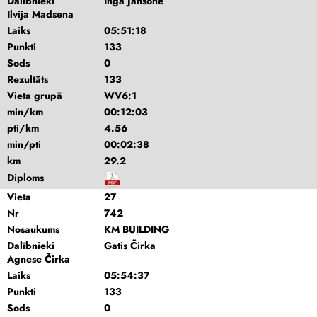
Dalībnieki
Inga Jansone
Ilvija Madsena
Laiks
05:51:18
Punkti
133
Sods
0
Rezultāts
133
Vieta grupā
WV6:1
min/km
00:12:03
pti/km
4.56
min/pti
00:02:38
km
29.2
Diploms
Vieta
27
Nr
742
Nosaukums
KM BUILDING
Dalībnieki
Gatis Čirka
Agnese Čirka
Laiks
05:54:37
Punkti
133
Sods
0