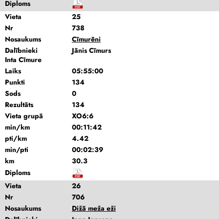
Diploms
Vieta
25
Nr
738
Nosaukums
Cīmurēni
Dalībnieki
Jānis Cīmurs
Inta Cīmure
Laiks
05:55:00
Punkti
134
Sods
0
Rezultāts
134
Vieta grupā
XO6:6
min/km
00:11:42
pti/km
4.42
min/pti
00:02:39
km
30.3
Diploms
Vieta
26
Nr
706
Nosaukums
Dižā meža eži