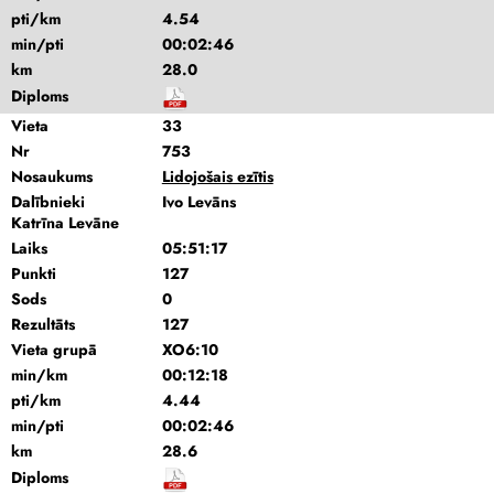
pti/km
4.54
min/pti
00:02:46
km
28.0
Diploms
Vieta
33
Nr
753
Nosaukums
Lidojošais ezītis
Dalībnieki
Ivo Levāns
Katrīna Levāne
Laiks
05:51:17
Punkti
127
Sods
0
Rezultāts
127
Vieta grupā
XO6:10
min/km
00:12:18
pti/km
4.44
min/pti
00:02:46
km
28.6
Diploms