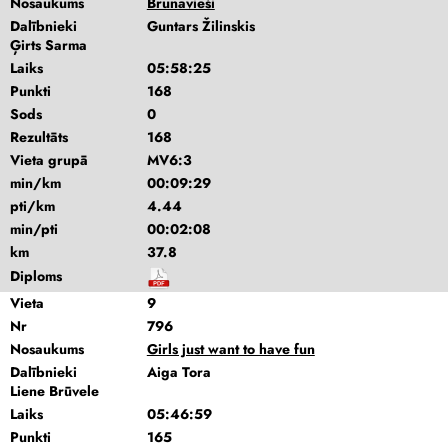
Nosaukums
Brunavieši
Dalībnieki
Guntars Žilinskis
Ģirts Sarma
Laiks
05:58:25
Punkti
168
Sods
0
Rezultāts
168
Vieta grupā
MV6:3
min/km
00:09:29
pti/km
4.44
min/pti
00:02:08
km
37.8
Diploms
Vieta
9
Nr
796
Nosaukums
Girls just want to have fun
Dalībnieki
Aiga Tora
Liene Brūvele
Laiks
05:46:59
Punkti
165