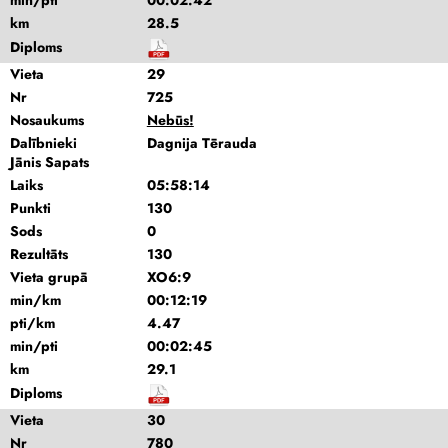
min/pti
00:02:42
km
28.5
Diploms
Vieta
29
Nr
725
Nosaukums
Nebūs!
Dalībnieki
Dagnija Tērauda
Jānis Sapats
Laiks
05:58:14
Punkti
130
Sods
0
Rezultāts
130
Vieta grupā
XO6:9
min/km
00:12:19
pti/km
4.47
min/pti
00:02:45
km
29.1
Diploms
Vieta
30
Nr
780