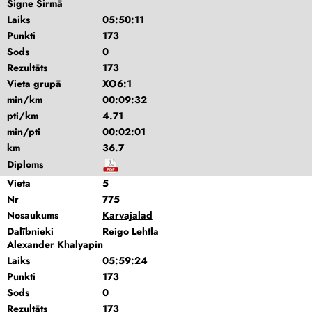
Signe Sirmā
Laiks
05:50:11
Punkti
173
Sods
0
Rezultāts
173
Vieta grupā
XO6:1
min/km
00:09:32
pti/km
4.71
min/pti
00:02:01
km
36.7
Diploms
Vieta
5
Nr
775
Nosaukums
Karvajalad
Dalībnieki
Reigo Lehtla
Alexander Khalyapin
Laiks
05:59:24
Punkti
173
Sods
0
Rezultāts
173