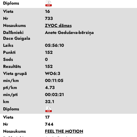
Diploms
Vieta
16
Nr
733
Nosaukums
ZVOC dāmas
Dalībnieki
Anete Geduševa-bērziņa
Dace Gaigala
Laiks
05:56:10
Punkti
152
Sods
0
Rezultāts
152
Vieta grupā
WO6:3
min/km
00:11:05
pti/km
4.73
min/pti
00:02:21
km
32.1
Diploms
Vieta
17
Nr
744
Nosaukums
FEEL THE MOTION