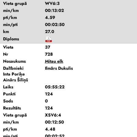
Vieta grupā
WV6:3
min/km
00:13:02
pti/km
4.59
min/pti
00:02:50
km
27.0
Diploms
Vieta
37
Nr
728
Nosaukums
Mitau elk
Dalībnieki
Ilmārs Dukulis
Inta Poriķe
Ainārs Šiliņš
Laiks
05:55:22
Punkti
124
Sods
0
Rezultāts
124
Vieta grupā
XSV6:4
min/km
00:12:50
pti/km
4.48
min/pti
00:02:52