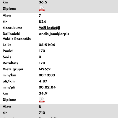
km
36.5
Diploms
Vieta
7
Nr
824
Nosaukums
Veči iesācēji
Dalībnieki
Andis Jaunķierpis
Valdis Rozentāls
Laiks
05:51:06
Punkti
170
Sods
0
Rezultāts
170
Vieta grupā
MV6:2
min/km
00:10:03
pti/km
4.87
min/pti
00:02:04
km
34.9
Diploms
Vieta
8
Nr
710