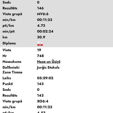
Sods
0
Rezultāts
146
Vieta grupā
MV6:6
min/km
00:11:23
pti/km
4.73
min/pti
00:02:24
km
30.9
Diploms
Vieta
19
Nr
748
Nosaukums
Naze un Ūsiņš
Dalībnieki
Jurģis Stukuls
Zane Timma
Laiks
05:59:02
Punkti
143
Sods
0
Rezultāts
143
Vieta grupā
XO6:4
min/km
00:11:23
pti/km
4.53