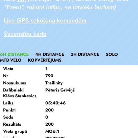
"Ezeru", rakstot latīņu, ne latviešu burtiem)
Live GPS sekošana komandām
Sacensību karte
6H DISTANCE
4H DISTANCE
2H DISTANCE
SOLO
MTB VELO
KOPVĒRTĒJUMS
Vieta
1
Nr
790
Nosaukums
Trailinity
Dalībnieki
Pēteris Grīviņš
Klāvs Stankevics
Laiks
05:40:46
Punkti
200
Sods
0
Rezultāts
200
Vieta grupā
MO6:1