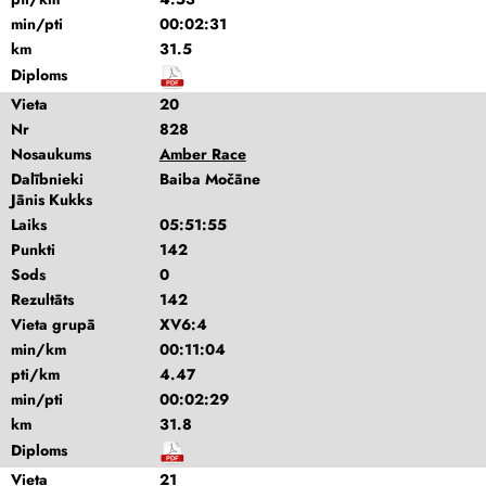
min/pti
00:02:31
km
31.5
Diploms
Vieta
20
Nr
828
Nosaukums
Amber Race
Dalībnieki
Baiba Močāne
Jānis Kukks
Laiks
05:51:55
Punkti
142
Sods
0
Rezultāts
142
Vieta grupā
XV6:4
min/km
00:11:04
pti/km
4.47
min/pti
00:02:29
km
31.8
Diploms
Vieta
21