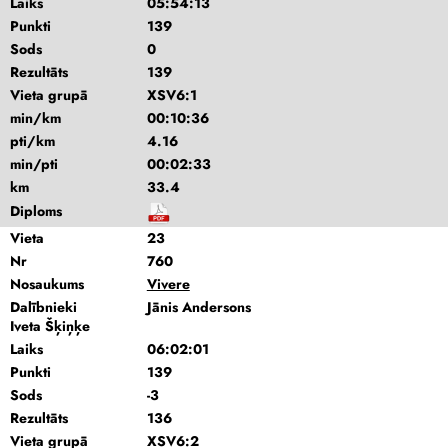
Laiks
05:54:13
Punkti
139
Sods
0
Rezultāts
139
Vieta grupā
XSV6:1
min/km
00:10:36
pti/km
4.16
min/pti
00:02:33
km
33.4
Diploms
Vieta
23
Nr
760
Nosaukums
Vivere
Dalībnieki
Jānis Andersons
Iveta Šķiņķe
Laiks
06:02:01
Punkti
139
Sods
-3
Rezultāts
136
Vieta grupā
XSV6:2