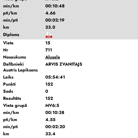
min/km
00:10:48
pti/km
4.66
min/pti
00:02:19
km
33.0
Diploms
Vieta
15
Nr
711
Nosaukums
Alusala
Dalībnieki
ARVIS ZVANITAJS
Austris Lepiksons
Laiks
05:54:41
Punkti
152
Sods
0
Rezultāts
152
Vieta grupā
MV6:5
min/km
00:10:38
pti/km
4.55
min/pti
00:02:20
km
33.4