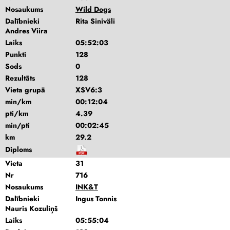
Nosaukums
Wild Dogs
Dalībnieki
Rita Siniväli
Andres Viira
Laiks
05:52:03
Punkti
128
Sods
0
Rezultāts
128
Vieta grupā
XSV6:3
min/km
00:12:04
pti/km
4.39
min/pti
00:02:45
km
29.2
Diploms
Vieta
31
Nr
716
Nosaukums
INK&T
Dalībnieki
Ingus Tonnis
Nauris Kozuliņš
Laiks
05:55:04