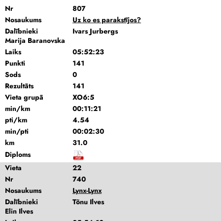
Nr
807
Nosaukums
Uz ko es parakstījos?
Dalībnieki
Ivars Jurbergs
Marija Baranovska
Laiks
05:52:23
Punkti
141
Sods
0
Rezultāts
141
Vieta grupā
XO6:5
min/km
00:11:21
pti/km
4.54
min/pti
00:02:30
km
31.0
Diploms
Vieta
22
Nr
740
Nosaukums
Lynx-Lynx
Dalībnieki
Tõnu Ilves
Elin Ilves