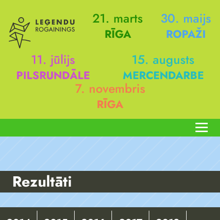
21. marts
30. maijs
RĪGA
ROPAŽI
11. jūlijs
15. augusts
PILSRUNDĀLE
MERCENDARBE
7. novembris
RĪGA
Rezultāti