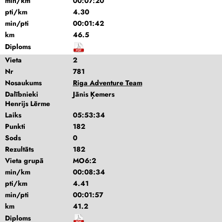
min/km
00:07:20
pti/km
4.30
min/pti
00:01:42
km
46.5
Diploms
Vieta
2
Nr
781
Nosaukums
Riga Adventure Team
Dalībnieki
Jānis Ķemers
Henrijs Lērme
Laiks
05:53:34
Punkti
182
Sods
0
Rezultāts
182
Vieta grupā
MO6:2
min/km
00:08:34
pti/km
4.41
min/pti
00:01:57
km
41.2
Diploms