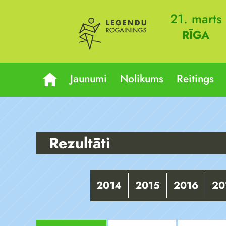
21. marts
RĪGA
Jaunumi
Nolikums
Reitings
Rezultāti
2014
2015
2016
20