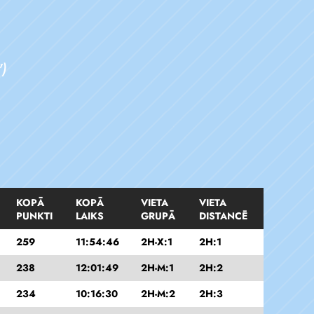
)
KOPĀ
KOPĀ
VIETA
VIETA
PUNKTI
LAIKS
GRUPĀ
DISTANCĒ
259
11:54:46
2H-X:1
2H:1
238
12:01:49
2H-M:1
2H:2
234
10:16:30
2H-M:2
2H:3