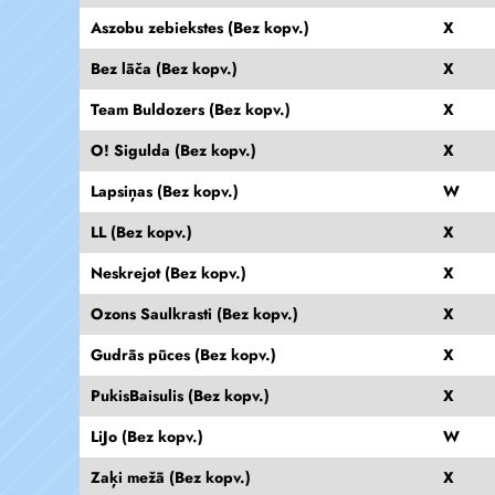
Aszobu zebiekstes (Bez kopv.)
X
Bez lāča (Bez kopv.)
X
Team Buldozers (Bez kopv.)
X
O! Sigulda (Bez kopv.)
X
Lapsiņas (Bez kopv.)
W
LL (Bez kopv.)
X
Neskrejot (Bez kopv.)
X
Ozons Saulkrasti (Bez kopv.)
X
Gudrās pūces (Bez kopv.)
X
PukisBaisulis (Bez kopv.)
X
LiJo (Bez kopv.)
W
Zaķi mežā (Bez kopv.)
X