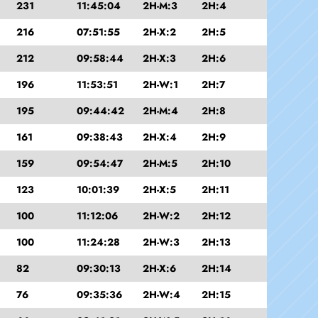
231
11:45:04
2H-M:3
2H:4
216
07:51:55
2H-X:2
2H:5
212
09:58:44
2H-X:3
2H:6
196
11:53:51
2H-W:1
2H:7
195
09:44:42
2H-M:4
2H:8
161
09:38:43
2H-X:4
2H:9
159
09:54:47
2H-M:5
2H:10
123
10:01:39
2H-X:5
2H:11
100
11:12:06
2H-W:2
2H:12
100
11:24:28
2H-W:3
2H:13
82
09:30:13
2H-X:6
2H:14
76
09:35:36
2H-W:4
2H:15