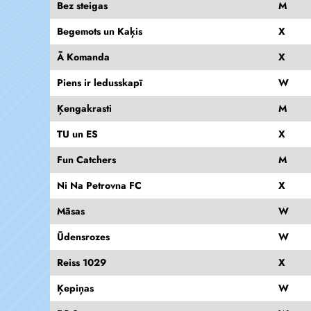
Bez steigas
M
Begemots un Kaķis
X
Ā Komanda
X
Piens ir ledusskapī
W
Ķengakrasti
M
TU un ES
X
Fun Catchers
M
Ni Na Petrovna FC
X
Māsas
W
Ūdensrozes
W
Reiss 1029
X
Ķepiņas
W