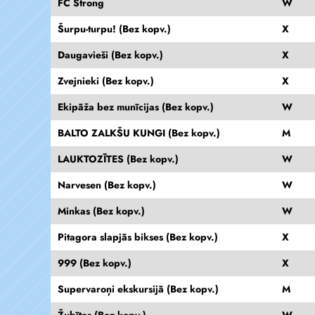
FC Strong
W
Šurpu-turpu! (Bez kopv.)
X
Daugavieši (Bez kopv.)
X
Zvejnieki (Bez kopv.)
X
Ekipāža bez munīcijas (Bez kopv.)
W
BALTO ZALKŠU KUNGI (Bez kopv.)
M
LAUKTOZĪTES (Bez kopv.)
W
Narvesen (Bez kopv.)
W
Minkas (Bez kopv.)
W
Pitagora slapjās bikses (Bez kopv.)
X
999 (Bez kopv.)
X
Supervaroņi ekskursijā (Bez kopv.)
M
Žubītes (Bez kopv.)
W