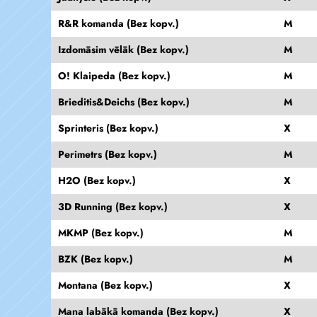
R&R komanda (Bez kopv.)
M
Izdomāsim vēlāk (Bez kopv.)
M
O! Klaipeda (Bez kopv.)
M
Brieditis&Deichs (Bez kopv.)
M
Sprinteris (Bez kopv.)
X
Perimetrs (Bez kopv.)
M
H2O (Bez kopv.)
X
3D Running (Bez kopv.)
X
MKMP (Bez kopv.)
M
BZK (Bez kopv.)
M
Montana (Bez kopv.)
X
Mana labākā komanda (Bez kopv.)
X