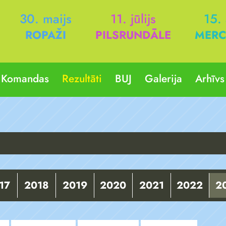
30. maijs
11. jūlijs
15.
ROPAŽI
PILSRUNDĀLE
MERC
Komandas
Rezultāti
BUJ
Galerija
Arhīvs
17
2018
2019
2020
2021
2022
2