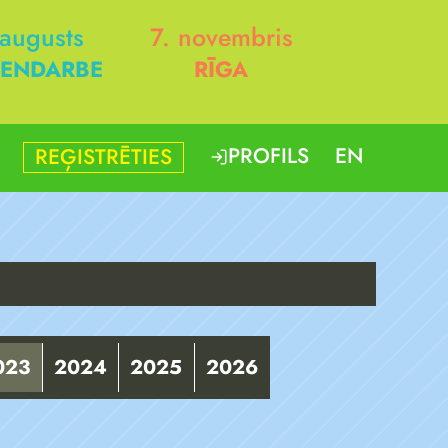
 augusts
7. novembris
ENDARBE
RĪGA
PROFILS
EN
REĢISTRĒTIES
023
2024
2025
2026