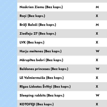
Noskrien Ziemu (Bez kopv.)
M
Roņi (Bez kopv.)
X
Brāļi Baloži (Bez kopv.)
M
Ziedleju 27 (Bez kopv.)
X
LVK (Bez kopv.)
X
Harju meitenes (Bez kopv.)
W
Mārupītes bebri (Bez kopv.)
X
Baldones princeses (Bez kopv.)
W
LE Valmiermuiža (Bez kopv.)
X
Rīgas Lidostas Švītiņi (Bez kopv.)
X
Sleeping rabbits (Bez kopv.)
W
KOTOFEJI (Bez kopv.)
X