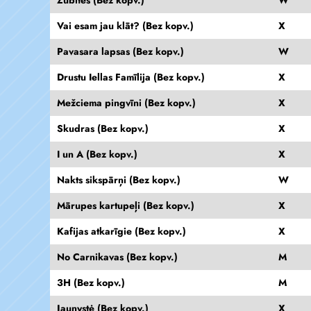
Vai esam jau klāt? (Bez kopv.)
X
Pavasara lapsas (Bez kopv.)
W
Drustu Iellas Famīlija (Bez kopv.)
X
Mežciema pingvīni (Bez kopv.)
X
Skudras (Bez kopv.)
X
I un A (Bez kopv.)
X
Nakts sikspārņi (Bez kopv.)
W
Mārupes kartupeļi (Bez kopv.)
X
Kafijas atkarīgie (Bez kopv.)
X
No Carnikavas (Bez kopv.)
M
3H (Bez kopv.)
M
Jaunystė (Bez kopv.)
X