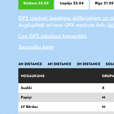
Baldone 25.03
Liepāja 22.04
Rīga 21.05
GPS maršruti (pastaigas dalībniekiem un p
Augšuplādē arī savu GPX maršruta failu
šei
Live GPS sekošana komandām
Sacensību karte
6H DISTANCE
4H DISTANCE
2H DISTANCE
SOL
NOSAUKUMS
GRUP
Susliki
X
Papiņi
M
LV Bārdas
M