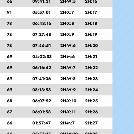
66
09:41:31
2H-W:5
2H:16
91
05:57:01
2H-X:7
2H:17
78
06:43:16
2H-X:8
2H:18
78
07:27:48
2H-X:9
2H:19
78
07:46:51
2H-W:6
2H:20
69
04:02:53
2H-M:6
2H:21
69
06:16:42
2H-W:7
2H:22
69
07:41:06
2H-W:8
2H:23
69
08:13:53
2H-W:9
2H:24
68
06:07:52
2H-X:10
2H:25
67
06:01:58
2H-X:11
2H:26
66
01:57:47
2H-M:7
2H:27
66
05:53:15
2H-W:10
2H:28