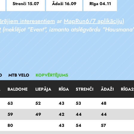
Strenči 15.07
Ādaži 16.09
Rīga 04.11
ārējiem interesentiem
ar
MapRun6/7 aplikāciju
)
t
(meklējot "Event", izmanto atslēgvārdu "Hausmana"
O
MTB VELO
KOPVĒRTĒJUMS
A
BALDONE
LIEPĀJA
RĪGA
STRENČI
ĀDAŽI
RĪGA2
63
52
43
53
48
59
49
42
44
44
80
43
54
57