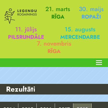
21. marts
30. maijs
RĪGA
ROPAŽI
11. jūlijs
15. augusts
PILSRUNDĀLE
MERCENDARBE
7. novembris
RĪGA
Rezultāti