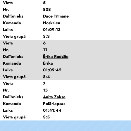
Vieta
5
Nr.
808
Dalībnieks
Dace Tītmane
Komanda
Noskrien
Laiks
01:09:13
Vieta grupā
S:3
Vieta
6
Nr.
11
Dalībnieks
Ērika Rudzīte
Komanda
Ērika
Laiks
01:09:42
Vieta grupā
S:4
Vieta
7
Nr.
15
Dalībnieks
Anita Zakse
Komanda
Polārlapsas
Laiks
01:41:44
Vieta grupā
S:5