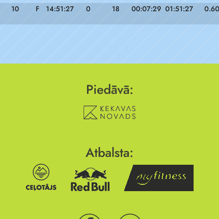
10
F
14:51:27
0
18
00:07:29
01:51:27
0.6
Piedāvā:
Atbalsta: