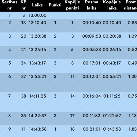
Secības
KP
Kopējie
Posma
Kopējais
Posm
Laiks
Punkti
nr
nr
punkti
laiks
laiks
distan
1
S
13:00:00
2
13
13:10:40
1
1
00:10:40
00:10:40
0.85
3
20
13:20:38
2
3
00:09:58
00:20:38
1.09
4
21
13:26:16
2
5
00:05:38
00:26:16
0.5
5
34
13:43:17
3
8
00:17:01
00:43:17
0.4
6
37
13:55:21
3
11
00:12:04
00:55:21
1.30
7
38
14:11:25
3
14
00:16:04
01:11:25
0.75
8
35
14:22:57
3
17
00:11:32
01:22:57
1.13
9
11
14:43:58
1
18
00:21:01
01:43:58
1.88