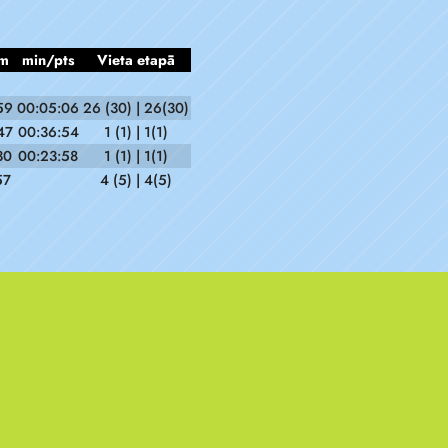
m
min/pts
Vieta etapā
59
00:05:06
26 (30) | 26(30)
47
00:36:54
1 (1) | 1(1)
30
00:23:58
1 (1) | 1(1)
57
4 (5) | 4(5)