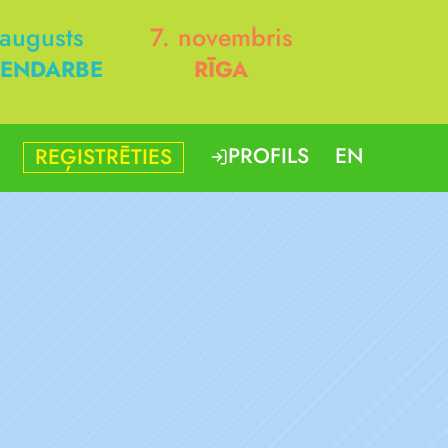
 augusts
7. novembris
ENDARBE
RĪGA
PROFILS
EN
REĢISTRĒTIES