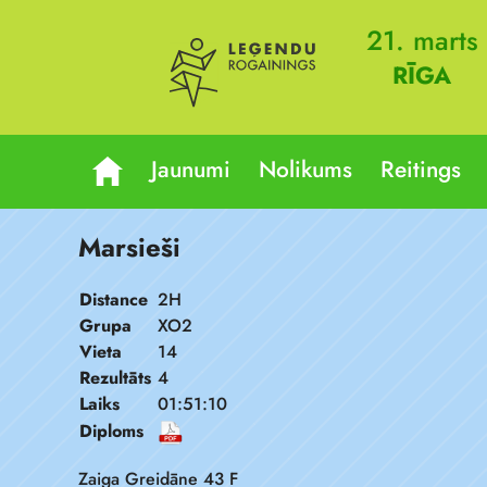
21. marts
RĪGA
Jaunumi
Nolikums
Reitings
Marsieši
Distance
2H
Grupa
XO2
Vieta
14
Rezultāts
4
Laiks
01:51:10
Diploms
Zaiga Greidāne 43 F