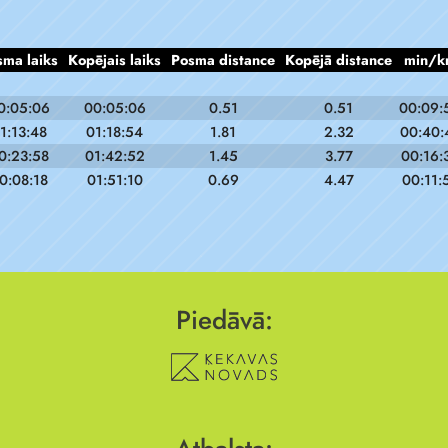
sma laiks
Kopējais laiks
Posma distance
Kopējā distance
min/k
0:05:06
00:05:06
0.51
0.51
00:09:
1:13:48
01:18:54
1.81
2.32
00:40:
0:23:58
01:42:52
1.45
3.77
00:16:
0:08:18
01:51:10
0.69
4.47
00:11:
Piedāvā: