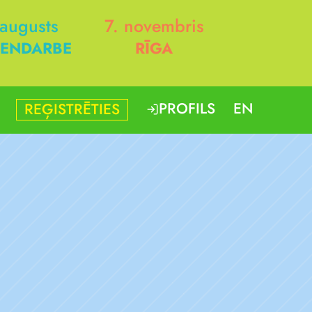
 augusts
7. novembris
ENDARBE
RĪGA
PROFILS
EN
REĢISTRĒTIES