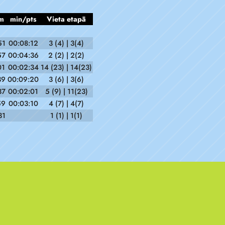
m
min/pts
Vieta etapā
51
00:08:12
3 (4) | 3(4)
57
00:04:36
2 (2) | 2(2)
01
00:02:34
14 (23) | 14(23)
39
00:09:20
3 (6) | 3(6)
37
00:02:01
5 (9) | 11(23)
59
00:03:10
4 (7) | 4(7)
31
1 (1) | 1(1)