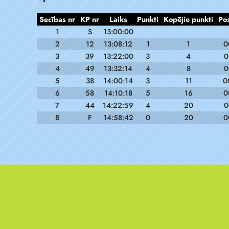
Secības nr
KP nr
Laiks
Punkti
Kopējie punkti
Po
1
S
13:00:00
2
12
13:08:12
1
1
0
3
39
13:22:00
3
4
0
4
49
13:32:14
4
8
0
5
38
14:00:14
3
11
0
6
58
14:10:18
5
16
0
7
44
14:22:59
4
20
0
8
F
14:58:42
0
20
0