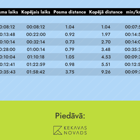
sma laiks
Kopējais laiks
Posma distance
Kopējā distance
min/k
0:08:12
00:08:12
1.04
1.04
00:07:
0:13:48
00:22:00
0.92
1.97
00:14:
0:10:14
00:32:14
0.73
2.70
00:14:
0:28:00
01:00:14
0.79
3.48
00:35:
0:10:04
01:10:18
1.05
4.53
00:09:
0:12:41
01:22:59
0.98
5.51
00:12:
0:35:43
01:58:42
3.75
9.26
00:09:
Piedāvā: