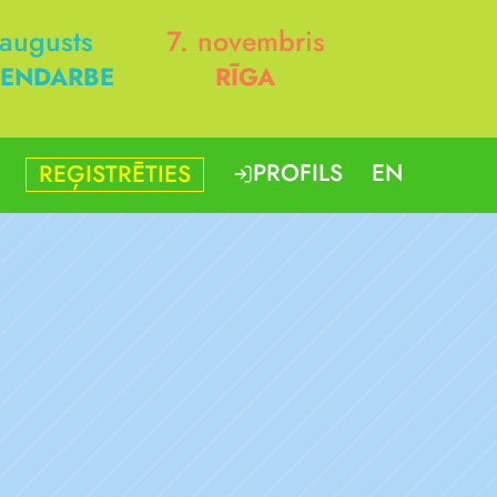
 augusts
7. novembris
ENDARBE
RĪGA
PROFILS
EN
REĢISTRĒTIES