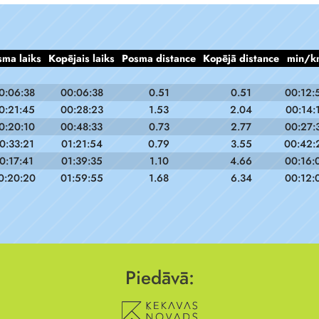
sma laiks
Kopējais laiks
Posma distance
Kopējā distance
min/k
0:06:38
00:06:38
0.51
0.51
00:12:
0:21:45
00:28:23
1.53
2.04
00:14:
0:20:10
00:48:33
0.73
2.77
00:27:
0:33:21
01:21:54
0.79
3.55
00:42:
0:17:41
01:39:35
1.10
4.66
00:16:
0:20:20
01:59:55
1.68
6.34
00:12:
Piedāvā: