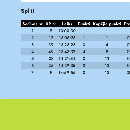
Spliti
Secības nr
KP nr
Laiks
Punkti
Kopējie punkti
Po
1
S
13:00:00
2
13
13:06:38
1
1
0
3
39
13:28:23
3
4
0
4
49
13:48:33
4
8
0
5
38
14:21:54
3
11
0
6
25
14:39:35
2
13
0
7
F
14:59:55
0
13
0