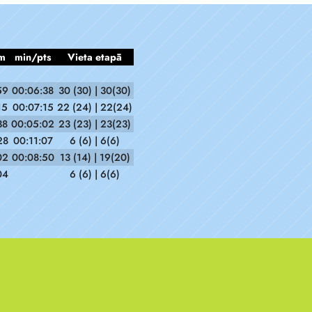
m
min/pts
Vieta etapā
59
00:06:38
30 (30) | 30(30)
15
00:07:15
22 (24) | 22(24)
38
00:05:02
23 (23) | 23(23)
28
00:11:07
6 (6) | 6(6)
02
00:08:50
13 (14) | 19(20)
04
6 (6) | 6(6)