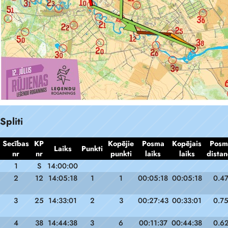
Spliti
Secības
KP
Kopējie
Posma
Kopējais
Posm
Laiks
Punkti
nr
nr
punkti
laiks
laiks
distan
1
S
14:00:00
2
12
14:05:18
1
1
00:05:18
00:05:18
0.4
3
25
14:33:01
2
3
00:27:43
00:33:01
0.7
4
38
14:44:38
3
6
00:11:37
00:44:38
0.6