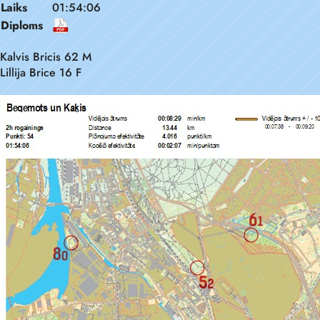
Laiks
01:54:06
Diploms
Kalvis Bricis 62 M
Lillija Brice 16 F