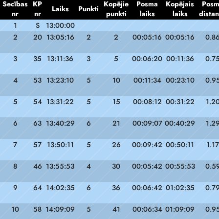
Secības
KP
Kopējie
Posma
Kopējais
Pos
Laiks
Punkti
nr
nr
punkti
laiks
laiks
dista
1
S
13:00:00
2
20
13:05:16
2
2
00:05:16
00:05:16
0.8
3
35
13:11:36
3
5
00:06:20
00:11:36
0.7
4
53
13:23:10
5
10
00:11:34
00:23:10
0.9
5
54
13:31:22
5
15
00:08:12
00:31:22
1.2
6
63
13:40:29
6
21
00:09:07
00:40:29
1.2
7
57
13:50:11
5
26
00:09:42
00:50:11
1.17
8
46
13:55:53
4
30
00:05:42
00:55:53
0.5
9
64
14:02:35
6
36
00:06:42
01:02:35
0.7
10
58
14:09:09
5
41
00:06:34
01:09:09
0.9