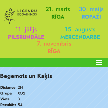
21. marts
30. maijs
RĪGA
ROPAŽI
11. jūlijs
15. augusts
PILSRUNDĀLE
MERCENDARBE
7. novembris
RĪGA
Begemots un Kaķis
Distance
2H
Grupa
XO2
Vieta
3
Rezultāts
54