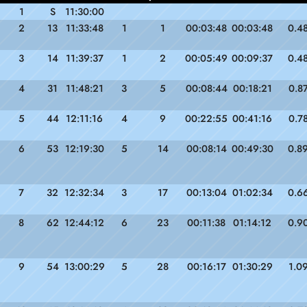
1
S
11:30:00
2
13
11:33:48
1
1
00:03:48
00:03:48
0.4
3
14
11:39:37
1
2
00:05:49
00:09:37
0.4
4
31
11:48:21
3
5
00:08:44
00:18:21
0.8
5
44
12:11:16
4
9
00:22:55
00:41:16
0.7
6
53
12:19:30
5
14
00:08:14
00:49:30
0.8
7
32
12:32:34
3
17
00:13:04
01:02:34
0.6
8
62
12:44:12
6
23
00:11:38
01:14:12
0.9
9
54
13:00:29
5
28
00:16:17
01:30:29
1.0