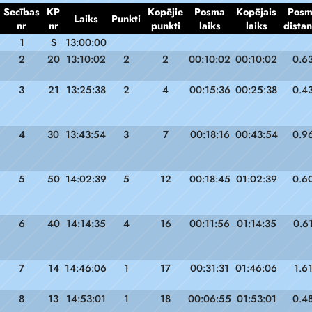
Secības
KP
Kopējie
Posma
Kopējais
Pos
Laiks
Punkti
nr
nr
punkti
laiks
laiks
dista
1
S
13:00:00
2
20
13:10:02
2
2
00:10:02
00:10:02
0.6
3
21
13:25:38
2
4
00:15:36
00:25:38
0.4
4
30
13:43:54
3
7
00:18:16
00:43:54
0.9
5
50
14:02:39
5
12
00:18:45
01:02:39
0.6
6
40
14:14:35
4
16
00:11:56
01:14:35
0.6
7
14
14:46:06
1
17
00:31:31
01:46:06
1.6
8
13
14:53:01
1
18
00:06:55
01:53:01
0.4