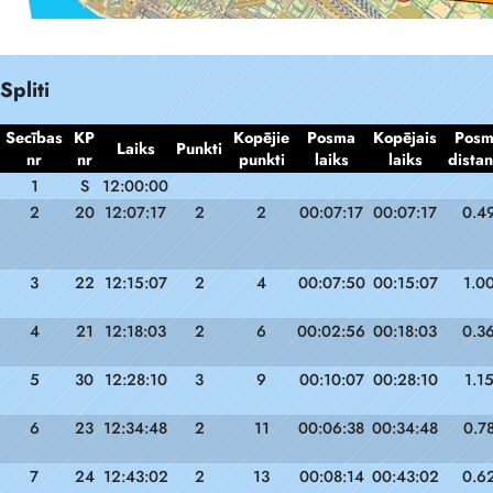
Spliti
Secības
KP
Kopējie
Posma
Kopējais
Pos
Laiks
Punkti
nr
nr
punkti
laiks
laiks
dista
1
S
12:00:00
2
20
12:07:17
2
2
00:07:17
00:07:17
0.4
3
22
12:15:07
2
4
00:07:50
00:15:07
1.0
4
21
12:18:03
2
6
00:02:56
00:18:03
0.3
5
30
12:28:10
3
9
00:10:07
00:28:10
1.1
6
23
12:34:48
2
11
00:06:38
00:34:48
0.7
7
24
12:43:02
2
13
00:08:14
00:43:02
0.6