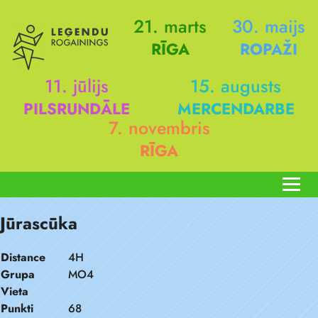
21. marts
30. maijs
RĪGA
ROPAŽI
11. jūlijs
15. augusts
PILSRUNDĀLE
MERCENDARBE
7. novembris
RĪGA
Jūrascūka
Distance
4H
Grupa
MO4
Vieta
Punkti
68