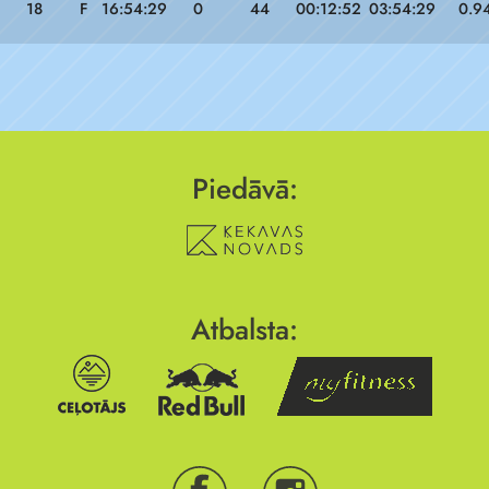
18
F
16:54:29
0
44
00:12:52
03:54:29
0.9
Piedāvā:
Atbalsta: