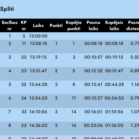
Spliti
Secības
KP
Kopējie
Posma
Kopējais
Pos
Laiks
Punkti
nr
nr
punkti
laiks
laiks
dista
1
S
13:00:00
2
11
13:08:18
1
1
00:08:18
00:08:18
0.7
3
22
13:19:15
2
3
00:10:57
00:19:15
0.5
4
23
13:31:47
2
5
00:12:32
00:31:47
0.8
5
35
13:44:28
3
8
00:12:41
00:44:28
1.1
6
34
13:54:55
3
11
00:10:27
00:54:55
0.7
7
33
14:10:56
3
14
00:16:01
01:10:56
1.0
8
25
14:36:02
2
16
00:25:06
01:36:02
1.2