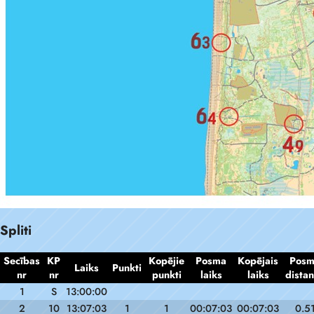
Spliti
Secības
KP
Kopējie
Posma
Kopējais
Pos
Laiks
Punkti
nr
nr
punkti
laiks
laiks
dista
1
S
13:00:00
2
10
13:07:03
1
1
00:07:03
00:07:03
0.5