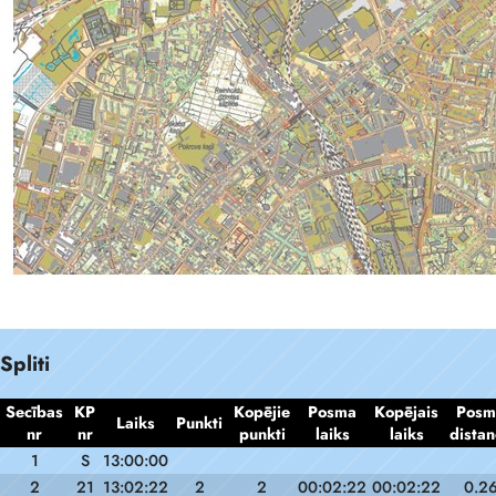
Spliti
Secības
KP
Kopējie
Posma
Kopējais
Posm
Laiks
Punkti
nr
nr
punkti
laiks
laiks
distan
1
S
13:00:00
2
21
13:02:22
2
2
00:02:22
00:02:22
0.2