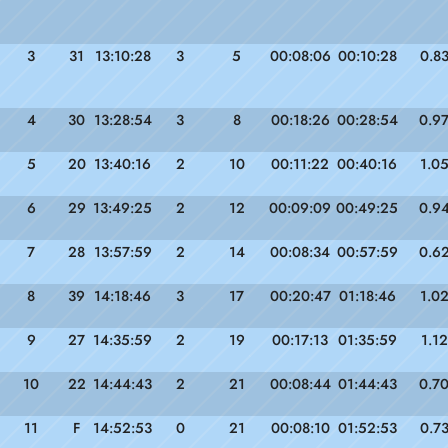
3
31
13:10:28
3
5
00:08:06
00:10:28
0.8
4
30
13:28:54
3
8
00:18:26
00:28:54
0.9
5
20
13:40:16
2
10
00:11:22
00:40:16
1.0
6
29
13:49:25
2
12
00:09:09
00:49:25
0.9
7
28
13:57:59
2
14
00:08:34
00:57:59
0.6
8
39
14:18:46
3
17
00:20:47
01:18:46
1.0
9
27
14:35:59
2
19
00:17:13
01:35:59
1.12
10
22
14:44:43
2
21
00:08:44
01:44:43
0.7
11
F
14:52:53
0
21
00:08:10
01:52:53
0.7