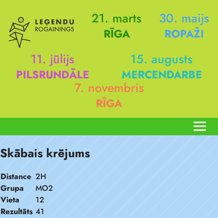
21. marts
30. maijs
RĪGA
ROPAŽI
11. jūlijs
15. augusts
PILSRUNDĀLE
MERCENDARBE
7. novembris
RĪGA
Skābais krējums
Distance
2H
Grupa
MO2
Vieta
12
Rezultāts
41