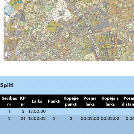
Spliti
Secības
KP
Kopējie
Posma
Kopējais
Pos
Laiks
Punkti
nr
nr
punkti
laiks
laiks
dista
1
S
13:00:00
2
21
13:02:02
2
2
00:02:02
00:02:02
0.2