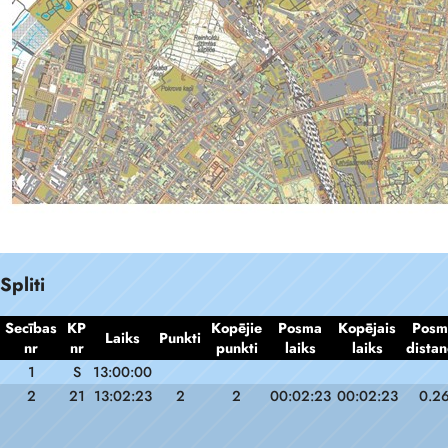
Spliti
Secības
KP
Kopējie
Posma
Kopējais
Posm
Laiks
Punkti
nr
nr
punkti
laiks
laiks
distan
1
S
13:00:00
2
21
13:02:23
2
2
00:02:23
00:02:23
0.2