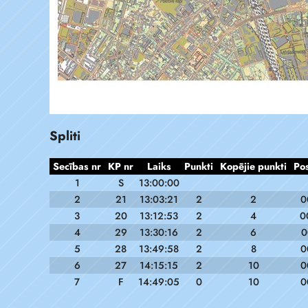
Spliti
Secības nr
KP nr
Laiks
Punkti
Kopējie punkti
Po
1
S
13:00:00
2
21
13:03:21
2
2
0
3
20
13:12:53
2
4
0
4
29
13:30:16
2
6
0
5
28
13:49:58
2
8
0
6
27
14:15:15
2
10
0
7
F
14:49:05
0
10
0