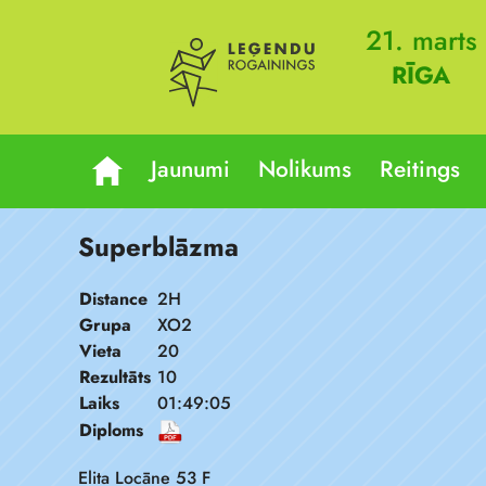
21. marts
RĪGA
Jaunumi
Nolikums
Reitings
Superblāzma
Distance
2H
Grupa
XO2
Vieta
20
Rezultāts
10
Laiks
01:49:05
Diploms
Elita Locāne 53 F