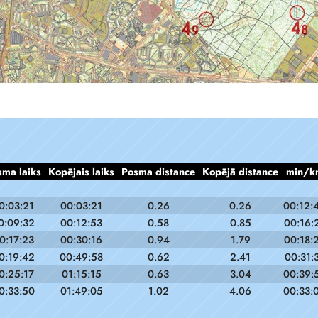
sma laiks
Kopējais laiks
Posma distance
Kopējā distance
min/k
0:03:21
00:03:21
0.26
0.26
00:12:
0:09:32
00:12:53
0.58
0.85
00:16:
0:17:23
00:30:16
0.94
1.79
00:18:
0:19:42
00:49:58
0.62
2.41
00:31:
0:25:17
01:15:15
0.63
3.04
00:39:
0:33:50
01:49:05
1.02
4.06
00:33: