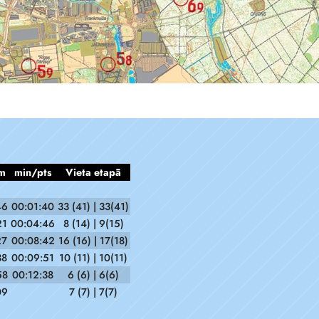
m
min/pts
Vieta etapā
46
00:01:40
33 (41) | 33(41)
21
00:04:46
8 (14) | 9(15)
27
00:08:42
16 (16) | 17(18)
38
00:09:51
10 (11) | 10(11)
58
00:12:38
6 (6) | 6(6)
09
7 (7) | 7(7)