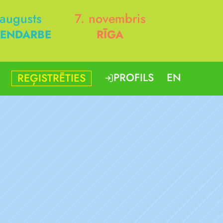
 augusts
7. novembris
ENDARBE
RĪGA
PROFILS
EN
REĢISTRĒTIES