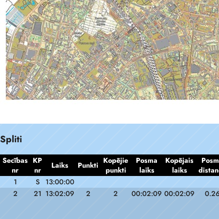
Spliti
Secības
KP
Kopējie
Posma
Kopējais
Posm
Laiks
Punkti
nr
nr
punkti
laiks
laiks
distan
1
S
13:00:00
2
21
13:02:09
2
2
00:02:09
00:02:09
0.2