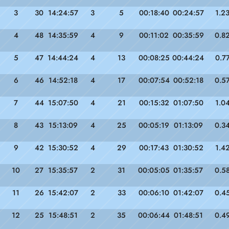
3
30
14:24:57
3
5
00:18:40
00:24:57
1.2
4
48
14:35:59
4
9
00:11:02
00:35:59
0.8
5
47
14:44:24
4
13
00:08:25
00:44:24
0.7
6
46
14:52:18
4
17
00:07:54
00:52:18
0.5
7
44
15:07:50
4
21
00:15:32
01:07:50
1.0
8
43
15:13:09
4
25
00:05:19
01:13:09
0.3
9
42
15:30:52
4
29
00:17:43
01:30:52
1.4
10
27
15:35:57
2
31
00:05:05
01:35:57
0.5
11
26
15:42:07
2
33
00:06:10
01:42:07
0.4
12
25
15:48:51
2
35
00:06:44
01:48:51
0.4