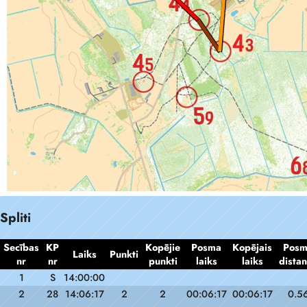
Spliti
Secības
KP
Kopējie
Posma
Kopējais
Pos
Laiks
Punkti
nr
nr
punkti
laiks
laiks
dista
1
S
14:00:00
2
28
14:06:17
2
2
00:06:17
00:06:17
0.5