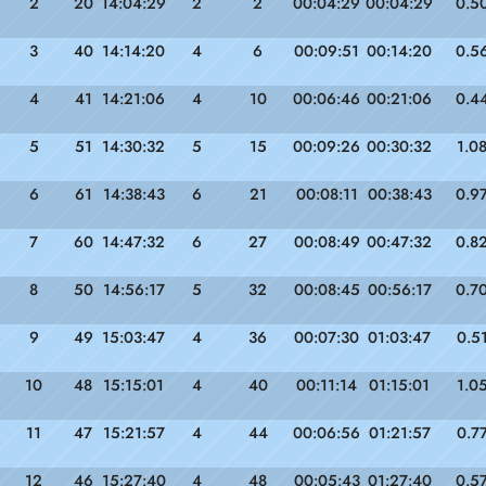
2
20
14:04:29
2
2
00:04:29
00:04:29
0.5
3
40
14:14:20
4
6
00:09:51
00:14:20
0.5
4
41
14:21:06
4
10
00:06:46
00:21:06
0.4
5
51
14:30:32
5
15
00:09:26
00:30:32
1.0
6
61
14:38:43
6
21
00:08:11
00:38:43
0.9
7
60
14:47:32
6
27
00:08:49
00:47:32
0.8
8
50
14:56:17
5
32
00:08:45
00:56:17
0.7
9
49
15:03:47
4
36
00:07:30
01:03:47
0.5
10
48
15:15:01
4
40
00:11:14
01:15:01
1.0
11
47
15:21:57
4
44
00:06:56
01:21:57
0.7
12
46
15:27:40
4
48
00:05:43
01:27:40
0.5