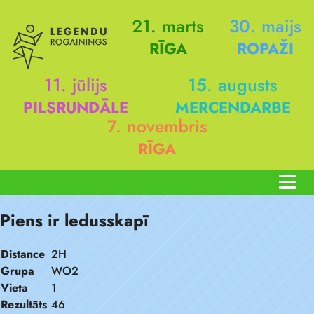
21. marts
30. maijs
RĪGA
ROPAŽI
11. jūlijs
15. augusts
PILSRUNDĀLE
MERCENDARBE
7. novembris
RĪGA
Piens ir ledusskapī
Distance
2H
Grupa
WO2
Vieta
1
Rezultāts
46