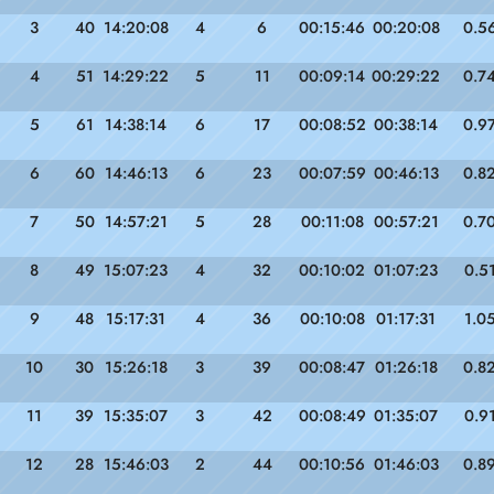
3
40
14:20:08
4
6
00:15:46
00:20:08
0.5
4
51
14:29:22
5
11
00:09:14
00:29:22
0.7
5
61
14:38:14
6
17
00:08:52
00:38:14
0.9
6
60
14:46:13
6
23
00:07:59
00:46:13
0.8
7
50
14:57:21
5
28
00:11:08
00:57:21
0.7
8
49
15:07:23
4
32
00:10:02
01:07:23
0.5
9
48
15:17:31
4
36
00:10:08
01:17:31
1.0
10
30
15:26:18
3
39
00:08:47
01:26:18
0.8
11
39
15:35:07
3
42
00:08:49
01:35:07
0.9
12
28
15:46:03
2
44
00:10:56
01:46:03
0.8