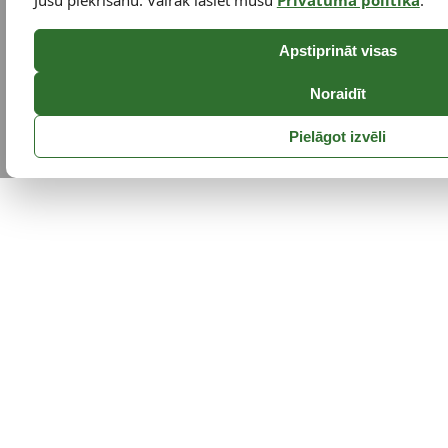
Jūsu piekrišanu. Vairāk lasiet mūsu
Privātuma politikā
.
Apstiprināt visas
Noraidīt
Pielāgot izvēli