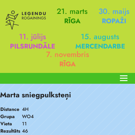
21. marts
30. maijs
RĪGA
ROPAŽI
11. jūlijs
15. augusts
PILSRUNDĀLE
MERCENDARBE
7. novembris
RĪGA
Marta sniegpulksteņi
Distance
4H
Grupa
WO4
Vieta
11
Rezultāts
46