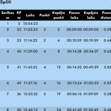
Spliti
Secības
KP
Kopējie
Posma
Kopējais
Posm
Laiks
Punkti
nr
nr
punkti
laiks
laiks
distan
1
S
10:54:23
2
22
11:03:23
2
2
00:09:00
00:09:00
0.5
3
23
11:14:22
2
4
00:10:59
00:19:59
0.4
4
40
11:29:00
4
8
00:14:38
00:34:37
0.6
5
41
11:43:52
4
12
00:14:52
00:49:29
0.8
6
49
11:57:16
4
16
00:13:24
01:02:53
0.5
7
36
12:03:32
3
19
00:06:16
01:09:09
0.2
8
50
12:45:12
5
24
00:41:40
01:50:49
0.4