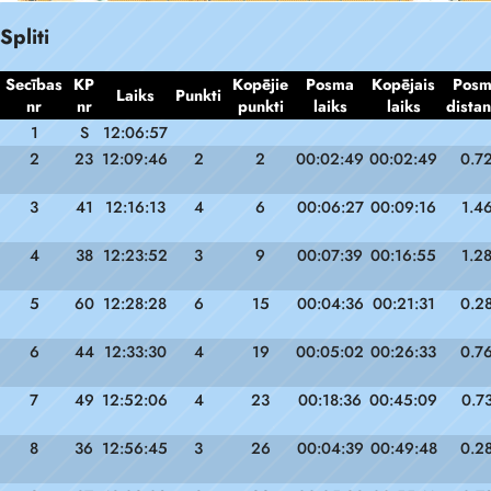
Spliti
Secības
KP
Kopējie
Posma
Kopējais
Pos
Laiks
Punkti
nr
nr
punkti
laiks
laiks
dista
1
S
12:06:57
2
23
12:09:46
2
2
00:02:49
00:02:49
0.7
3
41
12:16:13
4
6
00:06:27
00:09:16
1.4
4
38
12:23:52
3
9
00:07:39
00:16:55
1.2
5
60
12:28:28
6
15
00:04:36
00:21:31
0.2
6
44
12:33:30
4
19
00:05:02
00:26:33
0.7
7
49
12:52:06
4
23
00:18:36
00:45:09
0.7
8
36
12:56:45
3
26
00:04:39
00:49:48
0.2