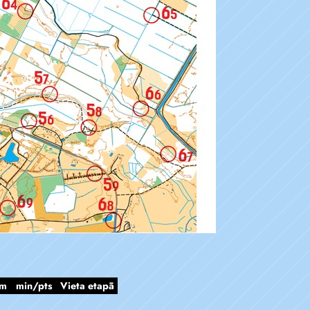
km
min/pts
Vieta etapā