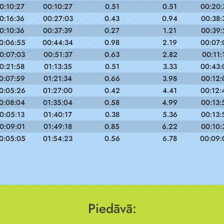
0:10:27
00:10:27
0.51
0.51
00:20:
0:16:36
00:27:03
0.43
0.94
00:38:
0:10:36
00:37:39
0.27
1.21
00:39:
0:06:55
00:44:34
0.98
2.19
00:07:
0:07:03
00:51:37
0.63
2.82
00:11:
0:21:58
01:13:35
0.51
3.33
00:43:
0:07:59
01:21:34
0.66
3.98
00:12:
0:05:26
01:27:00
0.42
4.41
00:12:
0:08:04
01:35:04
0.58
4.99
00:13:
0:05:13
01:40:17
0.38
5.36
00:13:
0:09:01
01:49:18
0.85
6.22
00:10:
0:05:05
01:54:23
0.56
6.78
00:09:
Piedāvā: