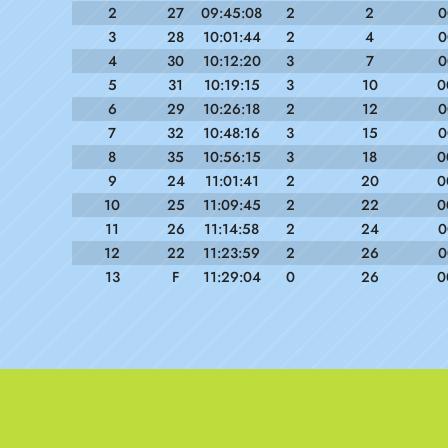
2
27
09:45:08
2
2
0
3
28
10:01:44
2
4
0
4
30
10:12:20
3
7
0
5
31
10:19:15
3
10
0
6
29
10:26:18
2
12
0
7
32
10:48:16
3
15
0
8
35
10:56:15
3
18
0
9
24
11:01:41
2
20
0
10
25
11:09:45
2
22
0
11
26
11:14:58
2
24
0
12
22
11:23:59
2
26
0
13
F
11:29:04
0
26
0