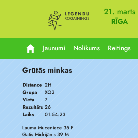
21. marts
RĪGA
Jaunumi
Nolikums
Reitings
Grūtās minkas
Distance
2H
Grupa
XO2
Vieta
7
Rezultāts
26
Laiks
01:54:23
Lauma Muceniece 35 F
Gatis Midrijānis 39 M