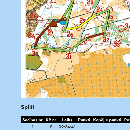
Spliti
Secības nr
KP nr
Laiks
Punkti
Kopējie punkti
Po
1
S
09:34:41