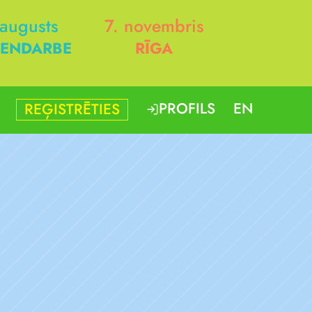
 augusts
7. novembris
ENDARBE
RĪGA
PROFILS
EN
REĢISTRĒTIES