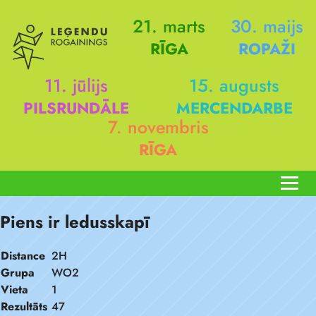
21. marts
30. maijs
RĪGA
ROPAŽI
11. jūlijs
15. augusts
PILSRUNDĀLE
MERCENDARBE
7. novembris
RĪGA
Piens ir ledusskapī
Distance
2H
Grupa
WO2
Vieta
1
Rezultāts
47