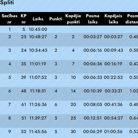
Spliti
Secības
KP
Kopējie
Posma
Kopējais
Pos
Laiks
Punkti
nr
nr
punkti
laiks
laiks
dista
1
S
10:45:00
2
25
10:48:27
2
2
00:03:27
00:03:27
0.4
3
24
10:54:43
2
4
00:06:16
00:09:43
0.5
4
35
11:01:19
3
7
00:06:36
00:16:19
0.4
5
39
11:07:52
3
10
00:06:33
00:22:52
0.5
6
48
11:18:31
4
14
00:10:39
00:33:31
1.0
7
61
11:26:36
6
20
00:08:05
00:41:36
0.4
8
51
11:39:27
5
25
00:12:51
00:54:27
0.6
9
52
11:45:56
5
30
00:06:29
01:00:56
0.5