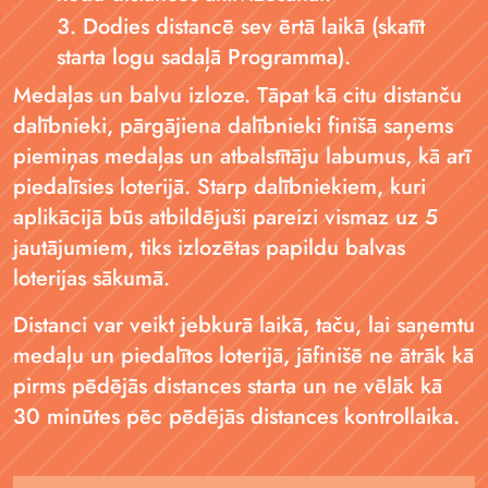
Dodies distancē sev ērtā laikā (skatīt
starta logu sadaļā Programma).
Medaļas un balvu izloze. Tāpat kā citu distanču
dalībnieki, pārgājiena dalībnieki finišā saņems
piemiņas medaļas un atbalstītāju labumus, kā arī
piedalīsies loterijā. Starp dalībniekiem, kuri
aplikācijā būs atbildējuši pareizi vismaz uz 5
jautājumiem, tiks izlozētas papildu balvas
loterijas sākumā.
Distanci var veikt jebkurā laikā, taču, lai saņemtu
medaļu un piedalītos loterijā, jāfinišē ne ātrāk kā
pirms pēdējās distances starta un ne vēlāk kā
30 minūtes pēc pēdējās distances kontrollaika.