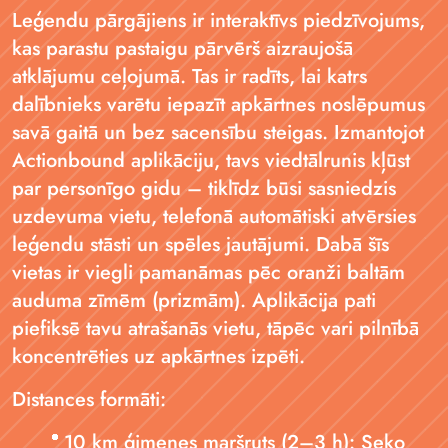
Leģendu pārgājiens ir interaktīvs piedzīvojums,
kas parastu pastaigu pārvērš aizraujošā
atklājumu ceļojumā. Tas ir radīts, lai katrs
dalībnieks varētu iepazīt apkārtnes noslēpumus
savā gaitā un bez sacensību steigas. Izmantojot
Actionbound aplikāciju, tavs viedtālrunis kļūst
par personīgo gidu – tiklīdz būsi sasniedzis
uzdevuma vietu, telefonā automātiski atvērsies
leģendu stāsti un spēles jautājumi. Dabā šīs
vietas ir viegli pamanāmas pēc oranži baltām
auduma zīmēm (prizmām). Aplikācija pati
piefiksē tavu atrašanās vietu, tāpēc vari pilnībā
koncentrēties uz apkārtnes izpēti.
Distances formāti:
10 km ģimenes maršruts (2–3 h): Seko