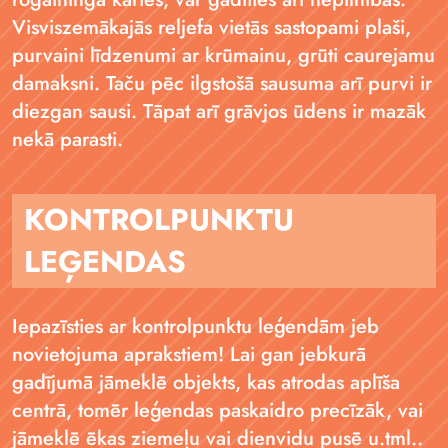
Visviszemākajās reljefa vietās sastopami plaši,
purvaini līdzenumi ar krūmainu, grūti caurejamu
damaksni. Taču pēc ilgstošā sausuma arī purvi ir
diezgan sausi. Tāpat arī grāvjos ūdens ir mazāk
nekā parasti.
KONTROLPUNKTU
LEĢENDAS
Iepazīsties ar kontrolpunktu leģendām jeb
novietojuma aprakstiem! Lai gan jebkurā
gadījumā jāmeklē objekts, kas atrodas aplīša
centrā, tomēr leģendas paskaidro precīzāk, vai
jāmeklē ēkas ziemeļu vai dienvidu pusē u.tml..