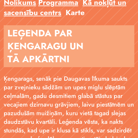
Nolikums
Programma
Kā nokļūt un
sacensību centrs
Karte
LEĢENDA PAR
ĶENGARAGU UN
TĀ APKĀRTNI
Ķengarags, senāk pie Daugavas līkuma saukts
par zvejnieku sādžām un upes miglu slēptām
ceļmalām, gadu desmitiem glabā stāstus par
vecajiem dzirnavu grāvjiem, laivu piestātnēm un
pazudušām muižiņām, kuru vietā tagad slejas
daudzstāvu kvartāli. Leģenda vēsta, ka nakts
stundās, kad upe ir klusa kā stikls, var sadzirdēt