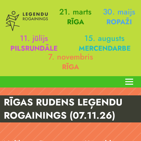
21. marts
30. maijs
RĪGA
ROPAŽI
11. jūlijs
15. augusts
PILSRUNDĀLE
MERCENDARBE
7. novembris
RĪGA
RĪGAS RUDENS LEĢENDU
ROGAININGS (07.11.26)