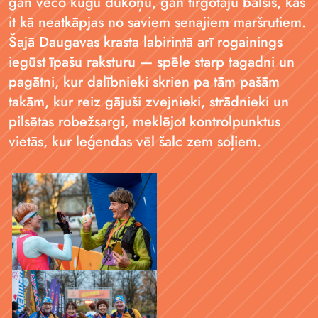
gan veco kuģu dūkoņu, gan tirgotāju balsis, kas
it kā neatkāpjas no saviem senajiem maršrutiem.
Šajā Daugavas krasta labirintā arī rogainings
iegūst īpašu raksturu — spēle starp tagadni un
pagātni, kur dalībnieki skrien pa tām pašām
takām, kur reiz gājuši zvejnieki, strādnieki un
pilsētas robežsargi, meklējot kontrolpunktus
vietās, kur leģendas vēl šalc zem soļiem.