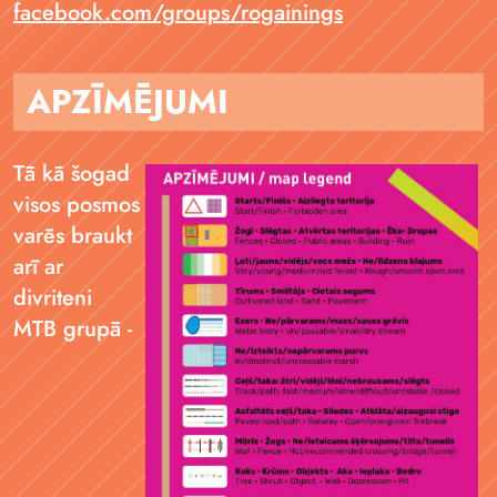
facebook.com/groups/rogainings
APZĪMĒJUMI
Tā kā šogad
visos posmos
varēs braukt
arī ar
divriteni
MTB grupā -