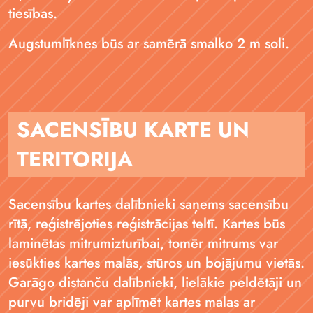
tiesības.
Augstumlīknes būs ar samērā smalko 2 m soli.
SACENSĪBU KARTE UN
TERITORIJA
Sacensību kartes dalībnieki saņems sacensību
rītā, reģistrējoties reģistrācijas teltī. Kartes būs
laminētas mitrumizturībai, tomēr mitrums var
iesūkties kartes malās, stūros un bojājumu vietās.
Garāgo distanču dalībnieki, lielākie peldētāji un
purvu bridēji var aplīmēt kartes malas ar