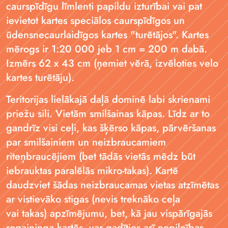
caurspīdīgu līmlenti papildu izturībai vai pat
ievietot kartes speciālos caurspīdīgos un
ūdensnecaurlaidīgos kartes "turētājos". Kartes
mērogs ir 1:20 000 jeb 1 cm = 200 m dabā.
Izmērs 62 x 43 cm (ņemiet vērā, izvēloties velo
kartes turētāju).
Teritorijas lielākajā daļā dominē labi skrienami
priežu sili. Vietām smilšainas kāpas. Līdz ar to
gandrīz visi ceļi, kas šķērso kāpas, pārvēršanas
par smilšainiem un neizbraucamiem
riteņbraucējiem (bet tādās vietās mēdz būt
iebrauktas paralēlās mikro-takas). Kartē
daudzviet šādas neizbraucamas vietas atzīmētas
ar vistievāko stigas (nevis treknāko ceļa
vai takas) apzīmējumu, bet, kā jau vispārīgajās
rogaininga kartēs, var gadīties arī nepilnības.