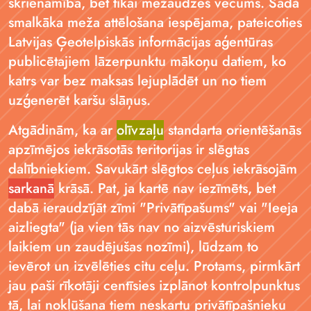
skrienamība, bet tikai mežaudzes vecums. Šāda
smalkāka meža attēlošana iespējama, pateicoties
Latvijas Ģeotelpiskās informācijas aģentūras
publicētajiem lāzerpunktu mākoņu datiem, ko
katrs var bez maksas lejuplādēt un no tiem
uzģenerēt karšu slāņus.
Atgādinām, ka ar
olīvzaļu
standarta orientēšanās
apzīmējos iekrāsotās teritorijas ir slēgtas
dalībniekiem. Savukārt slēgtos ceļus iekrāsojām
sarkanā
krāsā. Pat, ja kartē nav iezīmēts, bet
dabā ieraudzījāt zīmi "Privātīpašums" vai "Ieeja
aizliegta" (ja vien tās nav no aizvēsturiskiem
laikiem un zaudējušas nozīmi), lūdzam to
ievērot un izvēlēties citu ceļu. Protams, pirmkārt
jau paši rīkotāji centīsies izplānot kontrolpunktus
tā, lai nokļūšana tiem neskartu privātīpašnieku