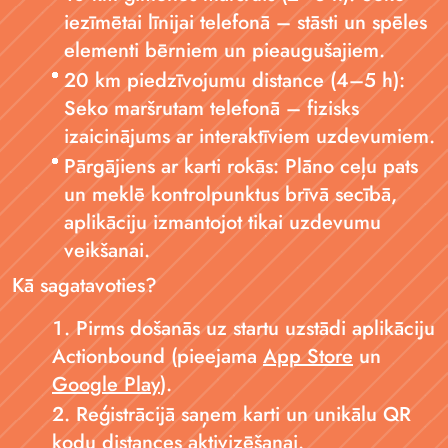
iezīmētai līnijai telefonā – stāsti un spēles
elementi bērniem un pieaugušajiem.
20 km piedzīvojumu distance (4–5 h):
Seko maršrutam telefonā – fizisks
izaicinājums ar interaktīviem uzdevumiem.
Pārgājiens ar karti rokās: Plāno ceļu pats
un meklē kontrolpunktus brīvā secībā,
aplikāciju izmantojot tikai uzdevumu
veikšanai.
Kā sagatavoties?
Pirms došanās uz startu uzstādi aplikāciju
Actionbound (pieejama
App Store
un
Google Play
).
Reģistrācijā saņem karti un unikālu QR
kodu distances aktivizēšanai.