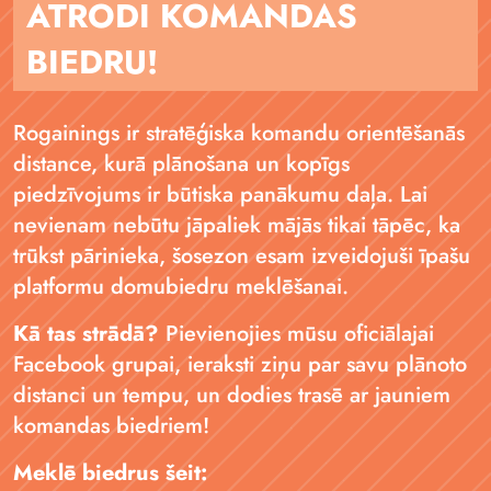
ATRODI KOMANDAS
BIEDRU!
Rogainings ir stratēģiska komandu orientēšanās
distance, kurā plānošana un kopīgs
piedzīvojums ir būtiska panākumu daļa. Lai
nevienam nebūtu jāpaliek mājās tikai tāpēc, ka
trūkst pārinieka, šosezon esam izveidojuši īpašu
platformu domubiedru meklēšanai.
Kā tas strādā?
Pievienojies mūsu oficiālajai
Facebook grupai, ieraksti ziņu par savu plānoto
distanci un tempu, un dodies trasē ar jauniem
komandas biedriem!
Meklē biedrus šeit: