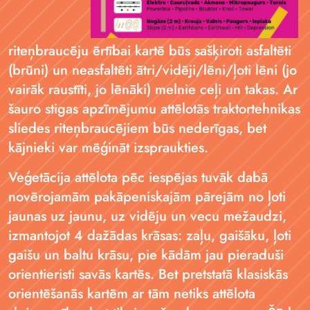
riteņbraucēju ērtībai kartē būs sašķiroti asfaltēti
(brūni) un neasfaltēti ātri/vidēji/lēni/ļoti lēni (jo
vairāk raustīti, jo lēnāki) melnie ceļi un takas. Ar
šauro stigas apzīmējumu attēlotās traktortehnikas
sliedes riteņbraucējiem būs nederīgas, bet
kājnieki var mēģināt izspraukties.
Veģetācija attēlota pēc iespējas tuvāk dabā
novērojamām pakāpeniskajām pārejām no ļoti
jaunas uz jaunu, uz vidēju un vecu mežaudzi,
izmantojot 4 dažādas krāsas: zaļu, gaišāku, ļoti
gaišu un baltu krāsu, pie kādām jau pieraduši
orientieristi savās kartēs. Bet pretstatā klasiskās
orientēšanās kartēm ar tām netiks attēlota