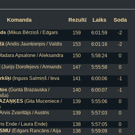
ture Team
(Jānis Ķemers /
163
5:59:03
0
a)
itects
Komanda
(Kārlis Lauders / Rita
Rezultāts
Laiks
Soda pti
161
5:59:02
0
ids
(Mikus Bērziņš / Edgars
159
6:01:59
-2
žā
(Andis Jaunķierpis / Valdis
153
6:01:16
-2
adara Apsalone / Aleksandra
150
5:58:24
0
i
(Jurijs Dorofejevs / Armands
147
5:55:58
0
rkšķi
(Inguss Salmiņš / Ieva
141
6:00:06
-1
tos
(Gunta Brazauska /
140
6:00:07
-1
aša)
VAZAŅĶES
(Gita Muceniece /
139
5:55:06
0
)
Arvis Zvanītājs / Austris
139
5:57:03
0
is Ende / Laura Ende)
138
5:57:05
0
ISMU
(Edgars Rancāns / Aija
138
5:59:09
0