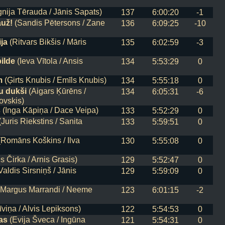
nija Tērauda / Jānis Sapats)
137
6:00:20
-1
auž!
(Sandis Pētersons / Zane
136
6:09:25
-10
ja
(Ritvars Bikšis / Māris
135
6:02:59
-3
ilde
(Ieva Vītola / Ansis
134
5:53:29
0
m
(Ģirts Knubis / Emīls Knubis)
134
5:55:18
0
u dukši
(Aigars Ķūrēns /
134
6:05:31
-6
ovskis)
s
(Inga Kāpiņa / Dace Veipa)
133
5:52:29
0
Juris Riekstins / Sanita
133
5:59:51
0
Romāns Koškins / Ilva
130
5:55:08
0
s Čirka / Arnis Grasis)
129
5:52:47
0
Valdis Sirsniņš / Jānis
129
5:59:09
0
Margus Marrandi / Neeme
123
6:01:15
-2
viņa / Alvis Lepiksons)
122
5:54:53
0
as
(Evija Šveca / Ingūna
121
5:54:31
0