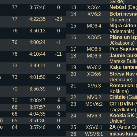
Nebūs!
(Dag
77
3:57:46
0
13
XO6:4
Bebri nesn
14
XV6:2
77
4:22:35
-23
Gruberte)
Nīgrā cidoni
15
MO6:4
76
3:50:13
0
Videmanis)
Plāns un izp
16
XO6:5
76
4:00:24
-1
Jēkabsons)
Pēc Sajūtā
17
MO6:5
76
4:10:44
-11
Jaunie lauk
18
MO6:6
Mareks Bulk
73
3:49:11
0
Kaķu tante
19
WV6:2
Stresa Nav
(
20
XO6:6
s
73
4:01:50
-2
Gertmane)
Romanichi
(
21
XV6:3
70
3:56:39
0
Koškina)
Citādie
(Gati
22
MV6:2
70
4:08:47
-9
CITI DVĪŅI
(
23
MSV6:2
66
3:57:57
0
Lagzdkalns)
66
4:04:35
-5
Kookla SK
(
24
MV6:3
e)
65
3:51:36
0
Univer)
go
2A
(Anda Grī
64
3:57:46
0
25
XSV6:1
māsas krās
26
WSV6:1
e