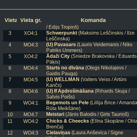
LV Bārdas
(Gunārs Ozoliņš / Uldis
1
MO4:1
Pormeistars)
Vieta
Vieta gr.
RIGA TRAIL RUNNERS
Komanda
(Ēriks Bogdano
2
MO4:2
/ Edijs Tropiņš)
Schwerpunkt
(Maksims Leščinskis / Ilze
3
XO4:1
Leščinska)
(U) Pavasars
(Lauris Veidemanis / Niks
4
MO4:3
Patriks Ummers)
Ādaži City
(Sniedze Brakovska / Eduards
5
XO4:2
Pāķis)
Starts no dīvāna
(Oļegs Nikolajevs /
6
MO4:4
Gaidis Pauga)
(U) WELLMAN
(Valters Veiss / Artūrs
7
MO4:5
Kančs)
(U) If Apdrošināšana
(Rihards Skuja /
8
MO4:6
Salvis Poišs)
Begemots un Pele
(Lillija Brice / Amand
9
WO4:1
Rūta Meikšāne)
Meistari
(Jānis Balodis / Ģirts Tauriņš)
10
MO4:7
Chicks & Cheecks
(Elīna Skopāne / Olit
11
WO4:2
Brenča)
Cielaviņas
(Laura Anševica / Signe
12
WO4:3
Vilcāne)