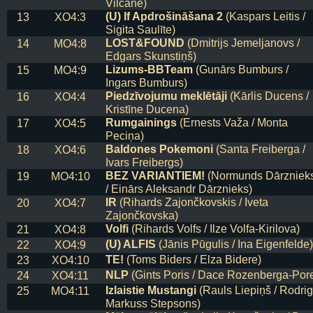
(U) If Apdrošināšana 2
(Kaspars Leitis /
13
XO4:3
Sigita Saulīte)
LOST&FOUND
(Dmitrijs Jemeljanovs /
14
MO4:8
Edgars Skunstiņš)
Lizums-BBTeam
(Gunārs Bumburs /
15
MO4:9
Ingars Bumburs)
Piedzīvojumu meklētāji
(Kārlis Ducens /
16
XO4:4
Kristīne Ducena)
Rumgainings
(Ernests Važa / Monta
17
XO4:5
Peciņa)
Baldones Pokemoni
(Santa Freiberga /
18
XO4:6
Ivars Freibergs)
BEZ VARIANTIEM!
(Normunds Dārzniek
19
MO4:10
/ Einārs Aleksandr Dārznieks)
IR
(Rihards Zajončkovskis / Iveta
20
XO4:7
Zajončkovska)
Volfi
(Rihards Volfs / Ilze Volfa-Kirilova)
21
XO4:8
(U) ALFIS
(Jānis Pūgulis / Ina Eigenfelde)
22
XO4:9
TE!
(Toms Biders / Elza Bidere)
23
XO4:10
NLP
(Gints Poris / Dace Rozenberga-Por
24
XO4:11
Izlaistie Mustangi
(Rauls Liepiņš / Rodri
25
MO4:11
Markuss Stepsons)
Mākoņgājējas
(Ludmila Kozačenko / Dac