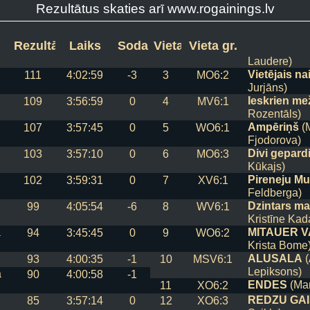
Rezultātus skaties arī www.rogainings.lv
Riga Adven
115
3:54:24
0
1
MO6:1
Valdis Čunk
vs
Rezultāts
Laiks
Soda pti
Vieta
Vieta gr.
Lauder Arch
111
4:00:08
-1
2
XO6:1
Laudere)
Vietējais na
111
4:02:59
-3
3
MO6:2
Jurjāns)
Ieskrien me
109
3:56:59
0
4
MV6:1
Rozentāls)
Ampēriņš
(M
107
3:57:45
0
5
WO6:1
Fjodorova)
Divi gepard
103
3:57:10
0
6
MO6:3
Kūkajs)
Pireneju Mu
102
3:59:31
0
7
XV6:1
Feldberga)
Dzintars ma
99
4:05:54
-6
8
WV6:1
Kristīne Kad
a
MITAUER 
94
3:45:45
0
9
WO6:2
Krista Bome
ALUSALA
(
93
4:00:35
-1
10
MSV6:1
Lepiksons)
a
90
4:00:58
-1
ENDES
(Mar
11
XO6:2
REDZU GA
85
3:57:14
0
12
XO6:3
Svikle)